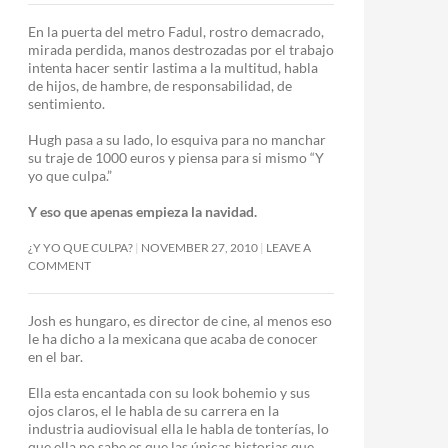
En la puerta del metro Fadul, rostro demacrado,
mirada perdida, manos destrozadas por el trabajo
intenta hacer sentir lastima a la multitud, habla
de hijos, de hambre, de responsabilidad, de
sentimiento.
Hugh pasa a su lado, lo esquiva para no manchar
su traje de 1000 euros y piensa para si mismo “Y
yo que culpa.”
Y eso que apenas empieza la navidad.
¿Y YO QUE CULPA?
NOVEMBER 27, 2010
LEAVE A
COMMENT
Josh es hungaro, es director de cine, al menos eso
le ha dicho a la mexicana que acaba de conocer
en el bar.
Ella esta encantada con su look bohemio y sus
ojos claros, el le habla de su carrera en la
industria audiovisual ella le habla de tonterías, lo
que ella no sabe es que las únicas historias que