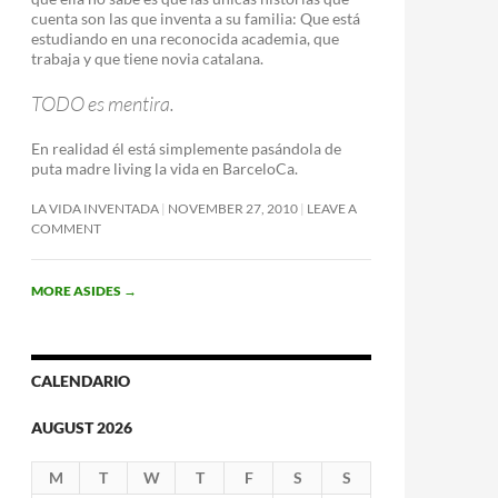
cuenta son las que inventa a su familia: Que está
estudiando en una reconocida academia, que
trabaja y que tiene novia catalana.
TODO es mentira.
En realidad él está simplemente pasándola de
puta madre living la vida en BarceloCa.
LA VIDA INVENTADA
NOVEMBER 27, 2010
LEAVE A
COMMENT
MORE ASIDES
→
CALENDARIO
AUGUST 2026
M
T
W
T
F
S
S