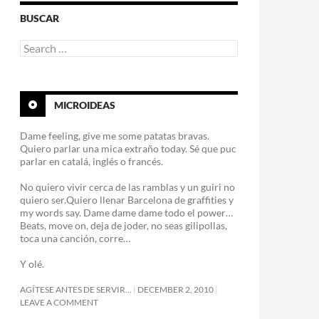
BUSCAR
Search
for:
MICROIDEAS
Dame feeling, give me some patatas bravas.
Quiero parlar una mica extraño today. Sé que puc
parlar en catalá, inglés o francés.
No quiero vivir cerca de las ramblas y un guiri no
quiero ser.Quiero llenar Barcelona de graffities y
my words say. Dame dame dame todo el power…
Beats, move on, deja de joder, no seas gilipollas,
toca una canción, corre…
Y olé.
AGÍTESE ANTES DE SERVIR…
DECEMBER 2, 2010
LEAVE A COMMENT