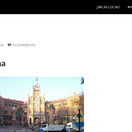
¿VACAS LOCAS?
#M
06
4 COMMENTS
na