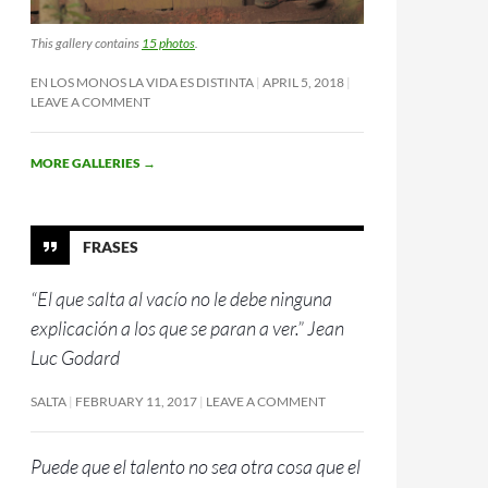
This gallery contains
15 photos
.
EN LOS MONOS LA VIDA ES DISTINTA
APRIL 5, 2018
LEAVE A COMMENT
MORE GALLERIES
→
FRASES
“El que salta al vacío no le debe ninguna
explicación a los que se paran a ver.” Jean
Luc Godard
SALTA
FEBRUARY 11, 2017
LEAVE A COMMENT
Puede que el talento no sea otra cosa que el