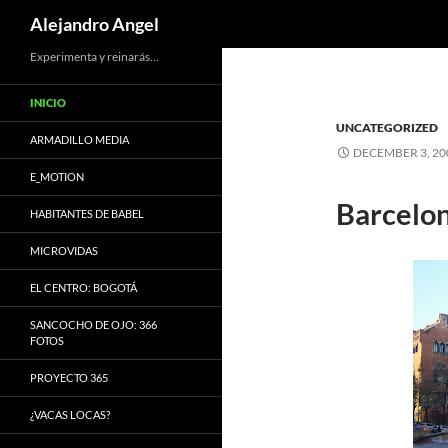
Search
Alejandro Angel
Skip
Experimenta y reinarás…
to
INICIO
content
UNCATEGORIZED
ARMADILLO MEDIA
DECEMBER 3, 20
E_MOTION
Barcelo
HABITANTES DE BABEL
MICROVIDAS
EL CENTRO: BOGOTÁ
SANCOCHO DE OJO: 366
FOTOS
PROYECTO 365
¿VACAS LOCAS?