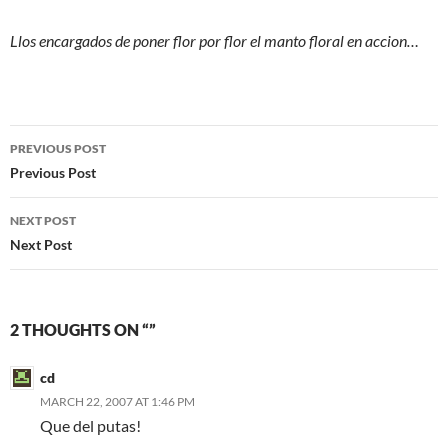
Llos encargados de poner flor por flor el manto floral
en accion
…
Post
PREVIOUS POST
navigation
Previous Post
NEXT POST
Next Post
2 THOUGHTS ON “”
cd
MARCH 22, 2007 AT 1:46 PM
Que del putas!