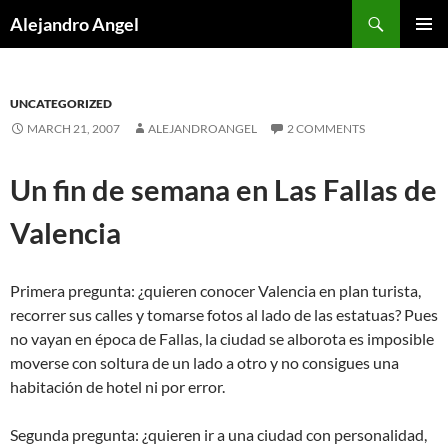
Skip
Search
Alejandro Angel
to
PRIMAR
content
MENU
UNCATEGORIZED
MARCH 21, 2007
ALEJANDROANGEL
2 COMMENTS
Un fin de semana en Las Fallas de
Valencia
Primera pregunta: ¿quieren conocer Valencia en plan turista,
recorrer sus calles y tomarse fotos al lado de las estatuas? Pues
no vayan en época de Fallas, la ciudad se alborota es imposible
moverse con soltura de un lado a otro y no consigues una
habitación de hotel ni por error.
Segunda pregunta: ¿quieren ir a una ciudad con personalidad,