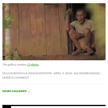
This gallery contains
15 photos
.
EN LOS MONOS LA VIDA ES DISTINTA
APRIL 5, 2018
ALEJANDROANGEL
LEAVE A COMMENT
MORE GALLERIES
→