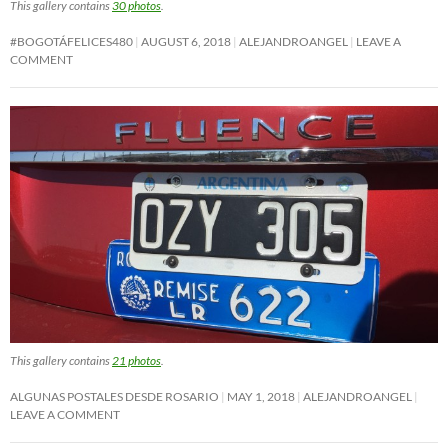
This gallery contains
30 photos
.
#BOGOTÁFELICES480
AUGUST 6, 2018
ALEJANDROANGEL
LEAVE A
COMMENT
This gallery contains
21 photos
.
ALGUNAS POSTALES DESDE ROSARIO
MAY 1, 2018
ALEJANDROANGEL
LEAVE A COMMENT