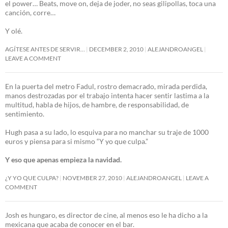
el power… Beats, move on, deja de joder, no seas gilipollas, toca una
canción, corre…
Y olé.
AGÍTESE ANTES DE SERVIR…
DECEMBER 2, 2010
ALEJANDROANGEL
LEAVE A COMMENT
En la puerta del metro Fadul, rostro demacrado, mirada perdida,
manos destrozadas por el trabajo intenta hacer sentir lastima a la
multitud, habla de hijos, de hambre, de responsabilidad, de
sentimiento.
Hugh pasa a su lado, lo esquiva para no manchar su traje de 1000
euros y piensa para si mismo “Y yo que culpa.”
Y eso que apenas empieza la navidad.
¿Y YO QUE CULPA?
NOVEMBER 27, 2010
ALEJANDROANGEL
LEAVE A
COMMENT
Josh es hungaro, es director de cine, al menos eso le ha dicho a la
mexicana que acaba de conocer en el bar.