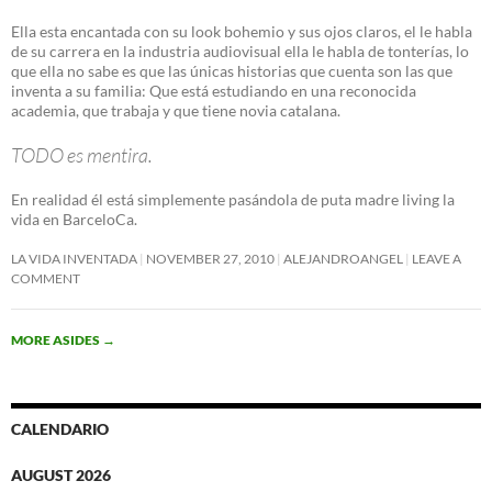
Ella esta encantada con su look bohemio y sus ojos claros, el le habla
de su carrera en la industria audiovisual ella le habla de tonterías, lo
que ella no sabe es que las únicas historias que cuenta son las que
inventa a su familia: Que está estudiando en una reconocida
academia, que trabaja y que tiene novia catalana.
TODO es mentira.
En realidad él está simplemente pasándola de puta madre living la
vida en BarceloCa.
LA VIDA INVENTADA
NOVEMBER 27, 2010
ALEJANDROANGEL
LEAVE A
COMMENT
MORE ASIDES
→
CALENDARIO
AUGUST 2026