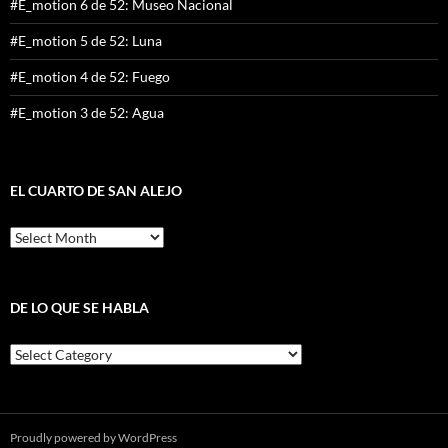
#E_motion 6 de 52: Museo Nacional
#E_motion 5 de 52: Luna
#E_motion 4 de 52: Fuego
#E_motion 3 de 52: Agua
EL CUARTO DE SAN ALEJO
El
cuarto
de
San
Alejo
DE LO QUE SE HABLA
De
lo
que
se
habla
Proudly powered by WordPress