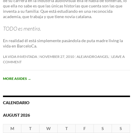
de su carrera en la industria audiovisual ella le habla de tonterías, lo
que ella no sabe es que las únicas historias que cuenta son las que
inventa a su familia: Que está estudiando en una reconocida
academia, que trabaja y que tiene novia catalana.
TODO es mentira.
En realidad él está simplemente pasándola de puta madre living la
vida en BarceloCa.
LA VIDA INVENTADA
NOVEMBER 27, 2010
ALEJANDROANGEL
LEAVE A
COMMENT
MORE ASIDES
→
CALENDARIO
AUGUST 2026
M
T
W
T
F
S
S