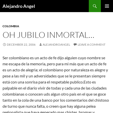
Skip
Search
Alejandro Angel
to
PRIMAR
content
MENU
COLOMBIA
OH JUBILO INMORTAL…
DECEMBER 22, 2006
ALEJANDROANGEL
LEAVE A COMMENT
Ser colombiano es un acto de fe dijo alguien cuyo nombre se
me escapa de la memoria, pero para mi más que un acto de fe
es un acto de alegria; el colombiano por naturaleza es alegre y
pese a las mil y un adversidades que se le presentan siempre
está con una sonrisa para el respetable publico.Esto es
palpable en el diario vivir de todas y cada una de las ciudades
colombianas o conocen uds algun otro país en el que se goce
tanto en la cola de una banco por los comentarios del chistoso
de turno que nunca falta, o creen que hay alguna pelea
regionalista que haya generado mas chistes, bromas y