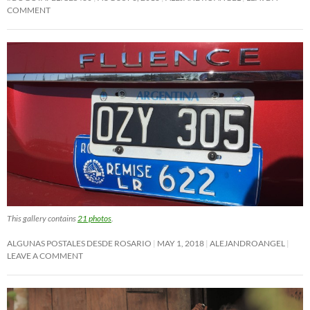
COMMENT
This gallery contains
21 photos
.
ALGUNAS POSTALES DESDE ROSARIO
MAY 1, 2018
ALEJANDROANGEL
LEAVE A COMMENT