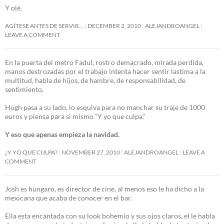
Y olé.
AGÍTESE ANTES DE SERVIR…
DECEMBER 2, 2010
ALEJANDROANGEL
LEAVE A COMMENT
En la puerta del metro Fadul, rostro demacrado, mirada perdida,
manos destrozadas por el trabajo intenta hacer sentir lastima a la
multitud, habla de hijos, de hambre, de responsabilidad, de
sentimiento.
Hugh pasa a su lado, lo esquiva para no manchar su traje de 1000
euros y piensa para si mismo “Y yo que culpa.”
Y eso que apenas empieza la navidad.
¿Y YO QUE CULPA?
NOVEMBER 27, 2010
ALEJANDROANGEL
LEAVE A
COMMENT
Josh es hungaro, es director de cine, al menos eso le ha dicho a la
mexicana que acaba de conocer en el bar.
Ella esta encantada con su look bohemio y sus ojos claros, el le habla