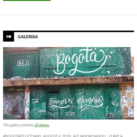
GALERÍAS
This gallery contains
30 photos
.
#BOGOTÁFELICES480
AUGUST 6, 2018
ALEJANDROANGEL
LEAVE A