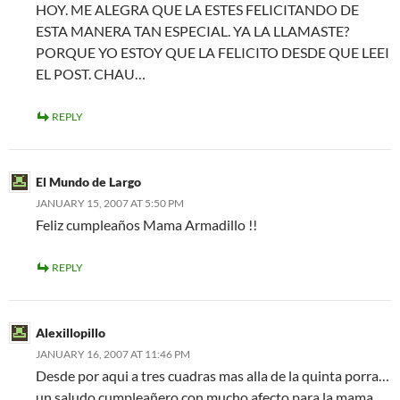
HOY. ME ALEGRA QUE LA ESTES FELICITANDO DE
ESTA MANERA TAN ESPECIAL. YA LA LLAMASTE?
PORQUE YO ESTOY QUE LA FELICITO DESDE QUE LEEI
EL POST. CHAU…
REPLY
El Mundo de Largo
JANUARY 15, 2007 AT 5:50 PM
Feliz cumpleaños Mama Armadillo !!
REPLY
Alexillopillo
JANUARY 16, 2007 AT 11:46 PM
Desde por aqui a tres cuadras mas alla de la quinta porra…
un saludo cumpleañero con mucho afecto para la mama