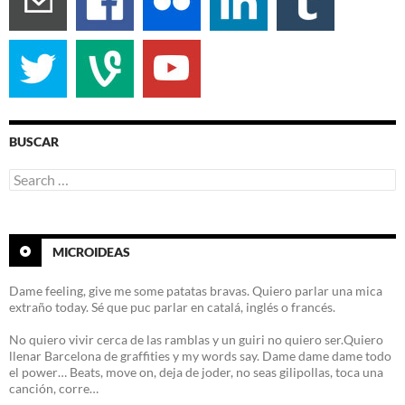
BUSCAR
Search
for:
MICROIDEAS
Dame feeling, give me some patatas bravas. Quiero parlar una mica
extraño today. Sé que puc parlar en catalá, inglés o francés.
No quiero vivir cerca de las ramblas y un guiri no quiero ser.Quiero
llenar Barcelona de graffities y my words say. Dame dame dame todo
el power… Beats, move on, deja de joder, no seas gilipollas, toca una
canción, corre…