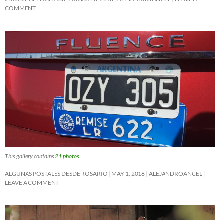
COMMENT
This gallery contains
21 photos
.
ALGUNAS POSTALES DESDE ROSARIO
MAY 1, 2018
ALEJANDROANGEL
LEAVE A COMMENT