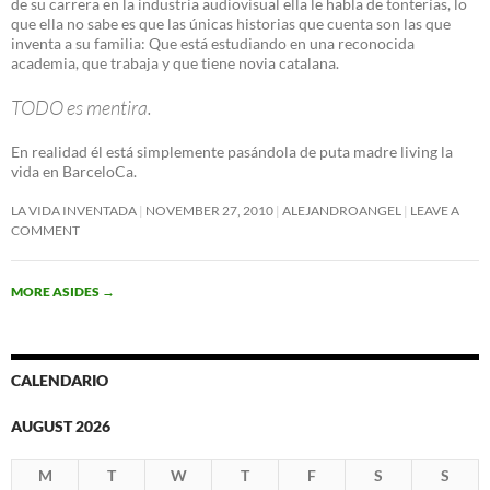
de su carrera en la industria audiovisual ella le habla de tonterías, lo
que ella no sabe es que las únicas historias que cuenta son las que
inventa a su familia: Que está estudiando en una reconocida
academia, que trabaja y que tiene novia catalana.
TODO es mentira.
En realidad él está simplemente pasándola de puta madre living la
vida en BarceloCa.
LA VIDA INVENTADA
NOVEMBER 27, 2010
ALEJANDROANGEL
LEAVE A
COMMENT
MORE ASIDES
→
CALENDARIO
AUGUST 2026
M
T
W
T
F
S
S