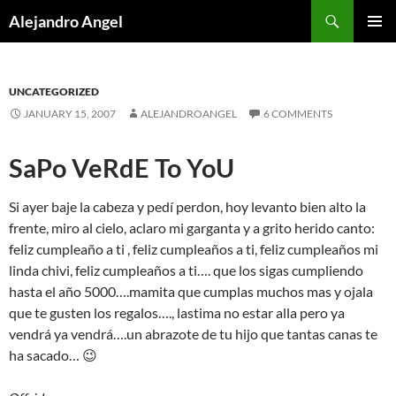
Skip
Search
Alejandro Angel
to
PRIMAR
content
MENU
UNCATEGORIZED
JANUARY 15, 2007
ALEJANDROANGEL
6 COMMENTS
SaPo VeRdE To YoU
Si ayer baje la cabeza y pedí perdon, hoy levanto bien alto la
frente, miro al cielo, aclaro mi garganta y a grito herido canto:
feliz cumpleaño a ti , feliz cumpleaños a ti, feliz cumpleaños mi
linda chivi, feliz cumpleaños a ti…. que los sigas cumpliendo
hasta el año 5000….mamita que cumplas muchos mas y ojala
que te gusten los regalos…., lastima no estar alla pero ya
vendrá ya vendrá….un abrazote de tu hijo que tantas canas te
ha sacado… 😉