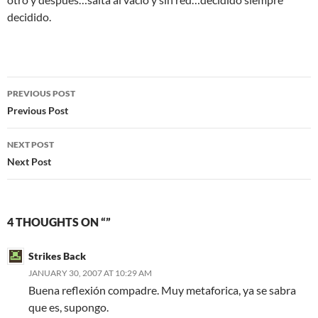
decidido.
Post
PREVIOUS POST
navigation
Previous Post
NEXT POST
Next Post
4 THOUGHTS ON “”
Strikes Back
JANUARY 30, 2007 AT 10:29 AM
Buena reflexión compadre. Muy metaforica, ya se sabra
que es, supongo.