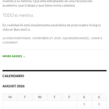
inventa a su familia: Que está estudiando en una reconocida
academia, que trabaja y que tiene novia catalana.
TODO es mentira.
En realidad él está simplemente pasándola de puta madre living la
vida en BarceloCa.
LA VIDA INVENTADA
NOVEMBER 27, 2010
ALEJANDROANGEL
LEAVE A
COMMENT
MORE ASIDES
→
CALENDARIO
AUGUST 2026
M
T
W
T
F
S
S
1
2