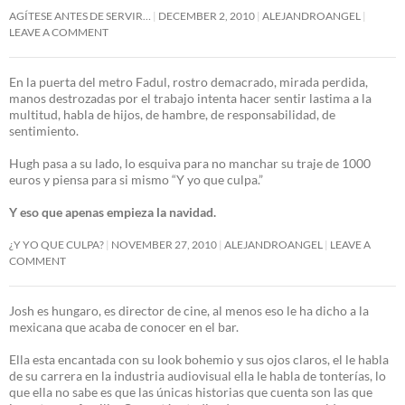
AGÍTESE ANTES DE SERVIR…
DECEMBER 2, 2010
ALEJANDROANGEL
LEAVE A COMMENT
En la puerta del metro Fadul, rostro demacrado, mirada perdida,
manos destrozadas por el trabajo intenta hacer sentir lastima a la
multitud, habla de hijos, de hambre, de responsabilidad, de
sentimiento.
Hugh pasa a su lado, lo esquiva para no manchar su traje de 1000
euros y piensa para si mismo “Y yo que culpa.”
Y eso que apenas empieza la navidad.
¿Y YO QUE CULPA?
NOVEMBER 27, 2010
ALEJANDROANGEL
LEAVE A
COMMENT
Josh es hungaro, es director de cine, al menos eso le ha dicho a la
mexicana que acaba de conocer en el bar.
Ella esta encantada con su look bohemio y sus ojos claros, el le habla
de su carrera en la industria audiovisual ella le habla de tonterías, lo
que ella no sabe es que las únicas historias que cuenta son las que