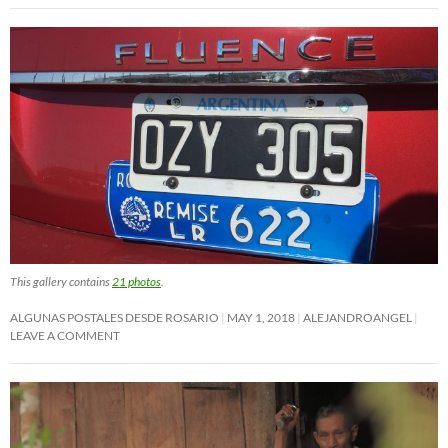
This gallery contains
21 photos
.
ALGUNAS POSTALES DESDE ROSARIO
MAY 1, 2018
ALEJANDROANGEL
LEAVE A COMMENT