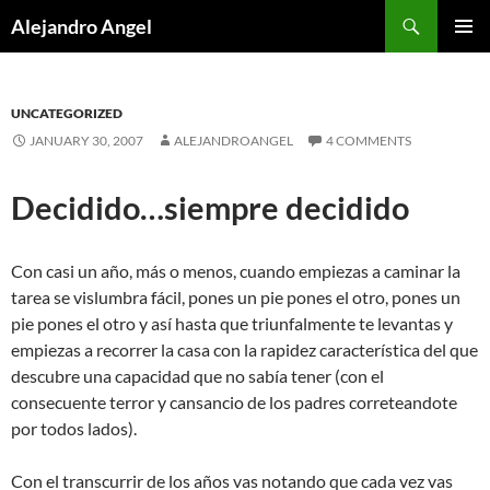
Skip
Search
Alejandro Angel
to
PRIMAR
content
MENU
UNCATEGORIZED
JANUARY 30, 2007
ALEJANDROANGEL
4 COMMENTS
Decidido…siempre decidido
Con casi un año, más o menos, cuando empiezas a caminar la
tarea se vislumbra fácil, pones un pie pones el otro, pones un
pie pones el otro y así hasta que triunfalmente te levantas y
empiezas a recorrer la casa con la rapidez característica del que
descubre una capacidad que no sabía tener (con el
consecuente terror y cansancio de los padres correteandote
por todos lados).
Con el transcurrir de los años vas notando que cada vez vas