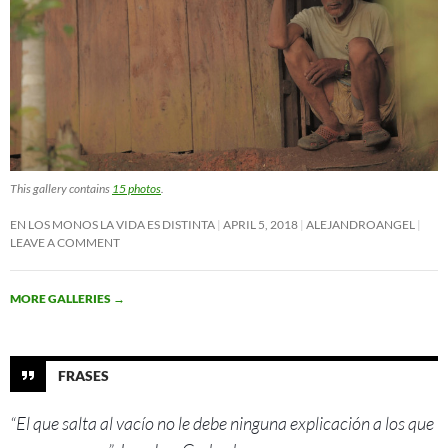
This gallery contains
15 photos
.
EN LOS MONOS LA VIDA ES DISTINTA
APRIL 5, 2018
ALEJANDROANGEL
LEAVE A COMMENT
MORE GALLERIES
→
FRASES
“El que salta al vacío no le debe ninguna explicación a los que