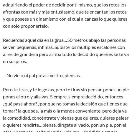
adquiriendo el poder de decidir por ti mismo, que los retos los
afrontas con más y más entusiasmo, que te encantan los retos
y que posees un dinamismo con el cual alcanzas lo que quieres
con solo proponertelo.
Recuerdas aquel dia en la grua…50 metros abajo las personas
se ven pequeñas, infimas. Subiste los multiples escalones con
aires de grandeza pero arriba todo lo decidido que eres se te va
en suspiros.
– No viejo,ni pal putas me tiro, piensas.
Pero te tiras, y te lo gozas, pero te tiras sin pensar, pones un pie
pones el otro y alla vas. Siempre, siempre decidido, entonces
¿qué pasa ahora? ¿por que no tomas la decisión que tienes que
tomar? la que sea, la más o la menos conveniente, pero deja ya
la comodidad, concéntrate y piensa que quieres, quieres pelear
o quieres rendirte…piensa, dirígete al vacio, pon un pie, pon el
otro y después…salta al vacio y sin red…decidido siempre