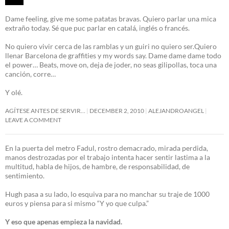
Dame feeling, give me some patatas bravas. Quiero parlar una mica
extraño today. Sé que puc parlar en catalá, inglés o francés.
No quiero vivir cerca de las ramblas y un guiri no quiero ser.Quiero
llenar Barcelona de graffities y my words say. Dame dame dame todo
el power… Beats, move on, deja de joder, no seas gilipollas, toca una
canción, corre…
Y olé.
AGÍTESE ANTES DE SERVIR…
DECEMBER 2, 2010
ALEJANDROANGEL
LEAVE A COMMENT
En la puerta del metro Fadul, rostro demacrado, mirada perdida,
manos destrozadas por el trabajo intenta hacer sentir lastima a la
multitud, habla de hijos, de hambre, de responsabilidad, de
sentimiento.
Hugh pasa a su lado, lo esquiva para no manchar su traje de 1000
euros y piensa para si mismo “Y yo que culpa.”
Y eso que apenas empieza la navidad.