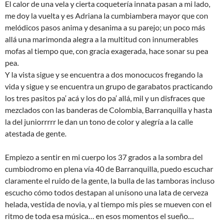
El calor de una vela y cierta coquetería innata pasan a mi lado,
me doy la vuelta y es Adriana la cumbiambera mayor que con
melódicos pasos anima y desanima a su parejo; un poco más
allá una marimonda alegra a la multitud con innumerables
mofas al tiempo que, con gracia exagerada, hace sonar su pea
pea.
Y la vista sigue y se encuentra a dos monocucos fregando la
vida y sigue y se encuentra un grupo de garabatos practicando
los tres pasitos pa’ acá y los do pa’ allá, mil y un disfraces que
mezclados con las banderas de Colombia, Barranquilla y hasta
la del juniorrrrr le dan un tono de color y alegría a la calle
atestada de gente.
Empiezo a sentir en mi cuerpo los 37 grados a la sombra del
cumbiodromo en plena vía 40 de Barranquilla, puedo escuchar
claramente el ruido de la gente, la bulla de las tamboras incluso
escucho cómo todos destapan al unísono una lata de cerveza
helada, vestida de novia, y al tiempo mis pies se mueven con el
ritmo de toda esa música… en esos momentos el sueño…