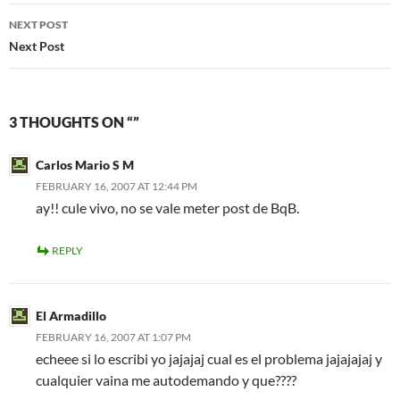
NEXT POST
Next Post
3 THOUGHTS ON “”
Carlos Mario S M
FEBRUARY 16, 2007 AT 12:44 PM
ay!! cule vivo, no se vale meter post de BqB.
REPLY
El Armadillo
FEBRUARY 16, 2007 AT 1:07 PM
echeee si lo escribi yo jajajaj cual es el problema jajajajaj y
cualquier vaina me autodemando y que????