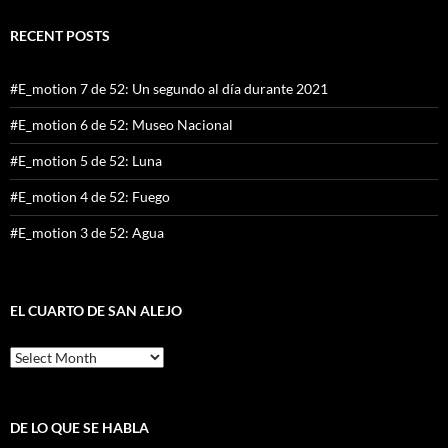
RECENT POSTS
#E_motion 7 de 52: Un segundo al día durante 2021
#E_motion 6 de 52: Museo Nacional
#E_motion 5 de 52: Luna
#E_motion 4 de 52: Fuego
#E_motion 3 de 52: Agua
EL CUARTO DE SAN ALEJO
El
cuarto
de
San
Alejo
DE LO QUE SE HABLA