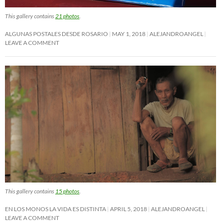
This gallery contains
21 photos
.
ALGUNAS POSTALES DESDE ROSARIO
MAY 1, 2018
ALEJANDROANGEL
LEAVE A COMMENT
This gallery contains
15 photos
.
EN LOS MONOS LA VIDA ES DISTINTA
APRIL 5, 2018
ALEJANDROANGEL
LEAVE A COMMENT