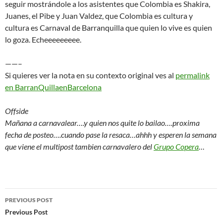
seguir mostrándole a los asistentes que Colombia es Shakira,
Juanes, el Pibe y Juan Valdez, que Colombia es cultura y
cultura es Carnaval de Barranquilla que quien lo vive es quien
lo goza. Echeeeeeeeee.
——–
Si quieres ver la nota en su contexto original ves al
permalink
en BarranQuillaenBarcelona
Offside
Mañana a carnavalear….y quien nos quite lo bailao….proxima
fecha de posteo….cuando pase la resaca…ahhh y esperen la semana
que viene el multipost tambien carnavalero del
Grupo Copera
…
Post
PREVIOUS POST
navigation
Previous Post