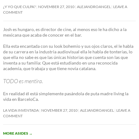
¿Y YO QUE CULPA?
NOVEMBER 27, 2010
ALEJANDROANGEL
LEAVE A
COMMENT
Josh es hungaro, es director de cine, al menos eso le ha dicho a la
mexicana que acaba de conocer en el bar.
Ella esta encantada con su look bohemio y sus ojos claros, el le habla
de su carrera en la industria audiovisual ella le habla de tonterías, lo
que ella no sabe es que las únicas historias que cuenta son las que
inventa a su familia: Que está estudiando en una reconocida
academia, que trabaja y que tiene novia catalana.
TODO es mentira.
En realidad él está simplemente pasándola de puta madre living la
vida en BarceloCa.
LA VIDA INVENTADA
NOVEMBER 27, 2010
ALEJANDROANGEL
LEAVE A
COMMENT
MORE ASIDES
→