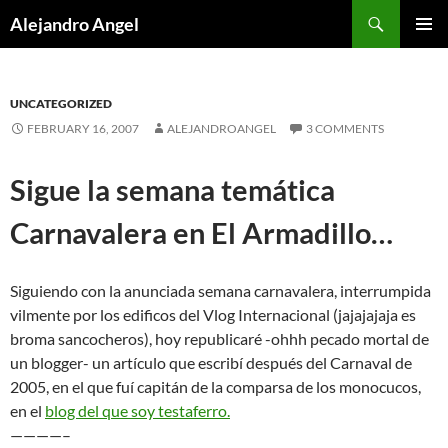
Skip
Search
Alejandro Angel
to
PRIMAR
content
MENU
UNCATEGORIZED
FEBRUARY 16, 2007
ALEJANDROANGEL
3 COMMENTS
Sigue la semana temática
Carnavalera en El Armadillo…
Siguiendo con la anunciada semana carnavalera, interrumpida
vilmente por los edificos del Vlog Internacional (jajajajaja es
broma sancocheros), hoy republicaré -ohhh pecado mortal de
un blogger- un artículo que escribí después del Carnaval de
2005, en el que fuí capitán de la comparsa de los monocucos,
en el
blog del que soy testaferro.
————–