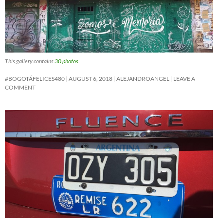
This gallery contains
30 photos
.
#BOGOTÁFELICES480
AUGUST 6, 2018
ALEJANDROANGEL
LEAVE A
COMMENT