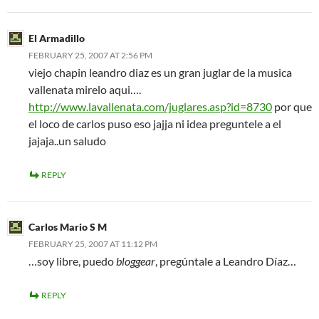
El Armadillo
FEBRUARY 25, 2007 AT 2:56 PM
viejo chapin leandro diaz es un gran juglar de la musica
vallenata mirelo aqui….
http://www.lavallenata.com/juglares.asp?id=8730
por que
el loco de carlos puso eso jajja ni idea preguntele a el
jajaja..un saludo
REPLY
Carlos Mario S M
FEBRUARY 25, 2007 AT 11:12 PM
…soy libre, puedo
bloggear
, pregúntale a Leandro Díaz…
REPLY