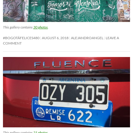
This gallery contains
30 photos
.
#BOGOTÁFELICES480
AUGUST 6, 2018
ALEJANDROANGEL
LEAVE A
COMMENT
This gallery contains
21 photos
.