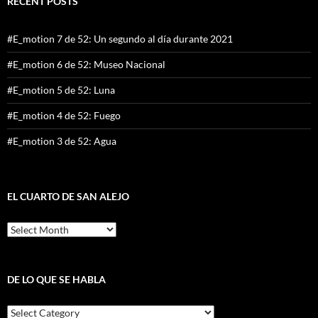
RECENT POSTS
#E_motion 7 de 52: Un segundo al día durante 2021
#E_motion 6 de 52: Museo Nacional
#E_motion 5 de 52: Luna
#E_motion 4 de 52: Fuego
#E_motion 3 de 52: Agua
EL CUARTO DE SAN ALEJO
El
cuarto
de
San
Alejo
DE LO QUE SE HABLA
De