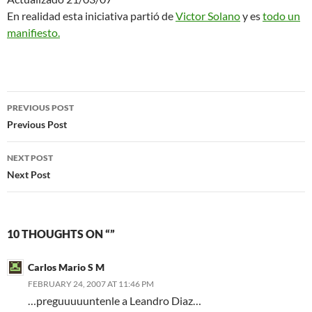
En realidad esta iniciativa partió de
Victor Solano
y es
todo un
manifiesto.
Post
PREVIOUS POST
navigation
Previous Post
NEXT POST
Next Post
10 THOUGHTS ON “”
Carlos Mario S M
FEBRUARY 24, 2007 AT 11:46 PM
…preguuuuuntenle a Leandro Diaz…