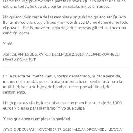
Dame feeling, give me some patatas bravas. Quiero parlar una mica
extraño today. Sé que puc parlar en catalá, inglés o francés.
No quiero vivir cerca de las ramblas y un guiri no quiero ser.Quiero
llenar Barcelona de graffities y my words say. Dame dame dame todo
el power… Beats, move on, deja de joder, no seas gilipollas, toca una
canción, corre…
Y olé.
AGÍTESE ANTES DE SERVIR…
DECEMBER 2, 2010
ALEJANDROANGEL
LEAVE A COMMENT
En la puerta del metro Fadul, rostro demacrado, mirada perdida,
manos destrozadas por el trabajo intenta hacer sentir lastima a la
multitud, habla de hijos, de hambre, de responsabilidad, de
sentimiento.
Hugh pasa a su lado, lo esquiva para no manchar su traje de 1000
euros y piensa para si mismo “Y yo que culpa.”
Y eso que apenas empieza la navidad.
¿Y YO QUE CULPA?
NOVEMBER 27, 2010
ALEJANDROANGEL
LEAVE A