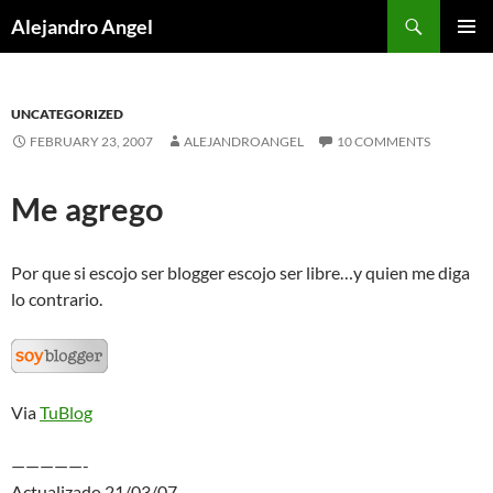
Skip
Search
Alejandro Angel
to
PRIMAR
content
MENU
UNCATEGORIZED
FEBRUARY 23, 2007
ALEJANDROANGEL
10 COMMENTS
Me agrego
Por que si escojo ser blogger escojo ser libre…y quien me diga
lo contrario.
Via
TuBlog
—————-
Actualizado 21/03/07