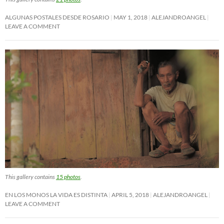
ALGUNAS POSTALES DESDE ROSARIO
MAY 1, 2018
ALEJANDROANGEL
LEAVE A COMMENT
This gallery contains
15 photos
.
EN LOS MONOS LA VIDA ES DISTINTA
APRIL 5, 2018
ALEJANDROANGEL
LEAVE A COMMENT