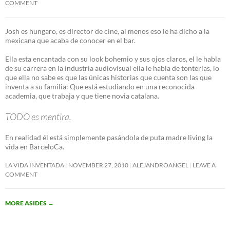
COMMENT
Josh es hungaro, es director de cine, al menos eso le ha dicho a la
mexicana que acaba de conocer en el bar.
Ella esta encantada con su look bohemio y sus ojos claros, el le habla
de su carrera en la industria audiovisual ella le habla de tonterías, lo
que ella no sabe es que las únicas historias que cuenta son las que
inventa a su familia: Que está estudiando en una reconocida
academia, que trabaja y que tiene novia catalana.
TODO es mentira.
En realidad él está simplemente pasándola de puta madre living la
vida en BarceloCa.
LA VIDA INVENTADA
NOVEMBER 27, 2010
ALEJANDROANGEL
LEAVE A
COMMENT
MORE ASIDES
→