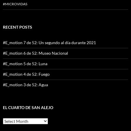
#MICROVIDAS
RECENT POSTS
#E_motion 7 de 52: Un segundo al día durante 2021
#E_motion 6 de 52: Museo Nacional
#E_motion 5 de 52: Luna
#E_motion 4 de 52: Fuego
#E_motion 3 de 52: Agua
EL CUARTO DE SAN ALEJO
El
cuarto
de