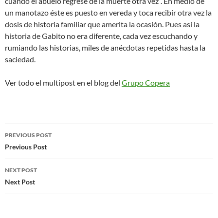
cuando el abuelo regrese de la muerte otra vez”. En medio de
un manotazo éste es puesto en vereda y toca recibir otra vez la
dosis de historia familiar que amerita la ocasión. Pues así la
historia de Gabito no era diferente, cada vez escuchando y
rumiando las historias, miles de anécdotas repetidas hasta la
saciedad.
Ver todo el multipost en el blog del
Grupo Copera
Post
PREVIOUS POST
navigation
Previous Post
NEXT POST
Next Post