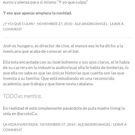
euros y piensa para si mismo “Y yo que culpa.”
Y eso que apenas empieza la navidad.
¿Y YO QUE CULPA?
NOVEMBER 27, 2010
ALEJANDROANGEL
LEAVE A
COMMENT
Josh es hungaro, es director de cine, al menos eso le ha dicho a la
mexicana que acaba de conocer en el bar.
Ella esta encantada con su look bohemio y sus ojos claros, el le habla
de su carrera en la industria audiovisual ella le habla de tonterías, lo
que ella no sabe es que las únicas historias que cuenta son las que
inventa a su familia: Que está estudiando en una reconocida
academia, que trabaja y que tiene novia catalana.
TODO es mentira.
En realidad él está simplemente pasándola de puta madre living la
vida en BarceloCa.
LA VIDA INVENTADA
NOVEMBER 27, 2010
ALEJANDROANGEL
LEAVE A
COMMENT