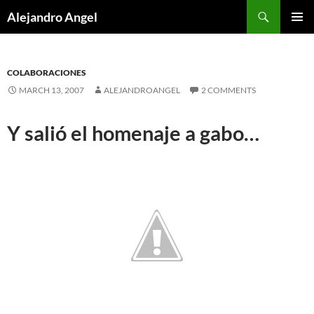
Skip
Search
Alejandro Angel
to
PRIMAR
content
MENU
COLABORACIONES
MARCH 13, 2007
ALEJANDROANGEL
2 COMMENTS
Y salió el homenaje a gabo…