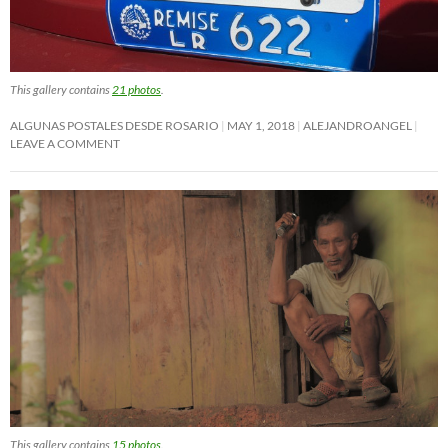
This gallery contains
21 photos
.
ALGUNAS POSTALES DESDE ROSARIO
MAY 1, 2018
ALEJANDROANGEL
LEAVE A COMMENT
This gallery contains
15 photos
.