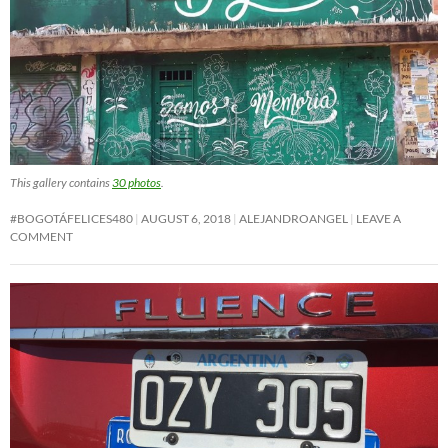
This gallery contains
30 photos
.
#BOGOTÁFELICES480
AUGUST 6, 2018
ALEJANDROANGEL
LEAVE A
COMMENT