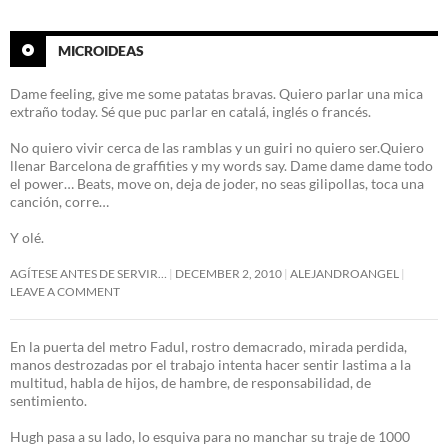
MICROIDEAS
Dame feeling, give me some patatas bravas. Quiero parlar una mica
extraño today. Sé que puc parlar en catalá, inglés o francés.
No quiero vivir cerca de las ramblas y un guiri no quiero ser.Quiero
llenar Barcelona de graffities y my words say. Dame dame dame todo
el power… Beats, move on, deja de joder, no seas gilipollas, toca una
canción, corre…
Y olé.
AGÍTESE ANTES DE SERVIR…
DECEMBER 2, 2010
ALEJANDROANGEL
LEAVE A COMMENT
En la puerta del metro Fadul, rostro demacrado, mirada perdida,
manos destrozadas por el trabajo intenta hacer sentir lastima a la
multitud, habla de hijos, de hambre, de responsabilidad, de
sentimiento.
Hugh pasa a su lado, lo esquiva para no manchar su traje de 1000