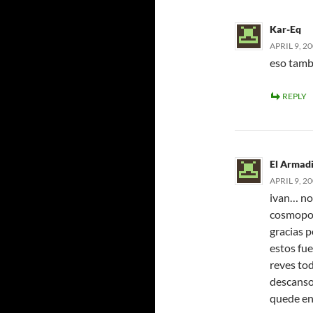
Kar-Eq
APRIL 9, 2
eso tambi
REPLY
El Armadi
APRIL 9, 2
ivan… no
cosmopol
gracias 
estos fu
reves to
descanso
quede en