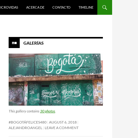
ICROVIDAS
ACERCA DE
CONTACTO
TIMELINE
GALERÍAS
This gallery contains
30 photos
.
#BOGOTÁFELICES480
AUGUST 6, 2018
ALEJANDROANGEL
LEAVE A COMMENT