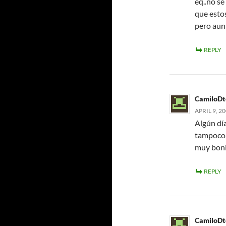
eq..no s
que estos
pero aun 
REPLY
CamiloDt
APRIL 9, 2
Algún dí
tampoco c
muy bonit
REPLY
CamiloDt