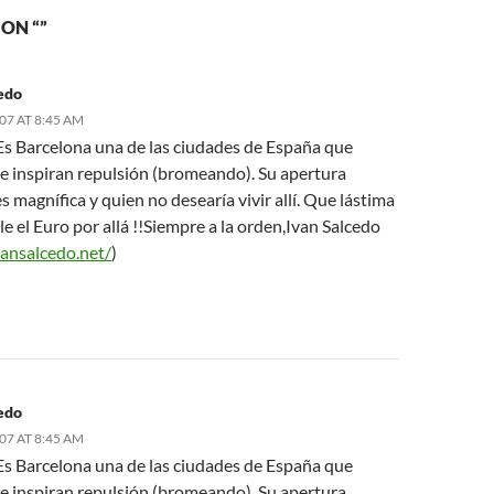
ON “”
edo
007 AT 8:45 AM
Es Barcelona una de las ciudades de España que
 inspiran repulsión (bromeando). Su apertura
es magnífica y quien no desearía vivir allí. Que lástima
le el Euro por allá !!Siempre a la orden,Ivan Salcedo
vansalcedo.net/
)
edo
007 AT 8:45 AM
Es Barcelona una de las ciudades de España que
 inspiran repulsión (bromeando). Su apertura