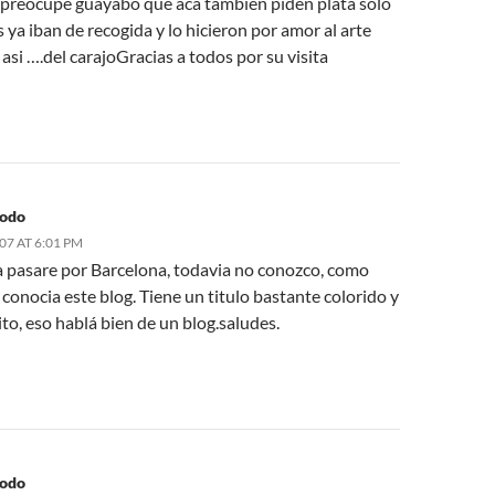
e preocupe guayabo que aca tambien piden plata solo
 ya iban de recogida y lo hicieron por amor al arte
asi ….del carajoGracias a todos por su visita
odo
007 AT 6:01 PM
a pasare por Barcelona, todavia no conozco, como
onocia este blog. Tiene un titulo bastante colorido y
o, eso hablá bien de un blog.saludes.
odo