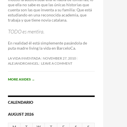
que ella no sabe es que las únicas historias que
cuenta son las que inventa a su familia: Que está
estudiando en una reconocida academia, que
trabaja y que tiene novia catalana.
TODO es mentira.
En realidad él está simplemente pasándola de
puta madre living la vida en BarceloCa.
LA VIDA INVENTADA
NOVEMBER 27, 2010
ALEJANDROANGEL
LEAVE A COMMENT
MORE ASIDES
→
CALENDARIO
AUGUST 2026
M
T
W
T
F
S
S