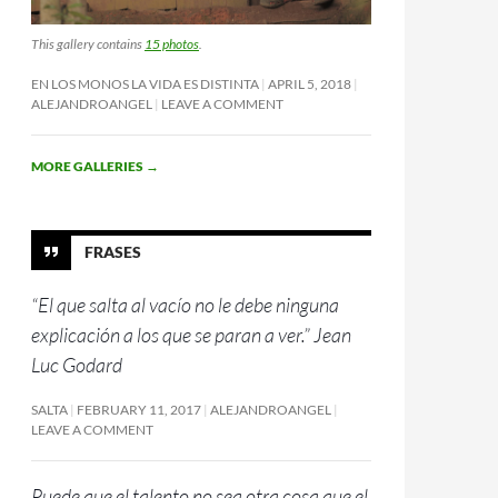
This gallery contains
15 photos
.
EN LOS MONOS LA VIDA ES DISTINTA
APRIL 5, 2018
ALEJANDROANGEL
LEAVE A COMMENT
MORE GALLERIES
→
FRASES
“El que salta al vacío no le debe ninguna
explicación a los que se paran a ver.” Jean
Luc Godard
SALTA
FEBRUARY 11, 2017
ALEJANDROANGEL
LEAVE A COMMENT
Puede que el talento no sea otra cosa que el