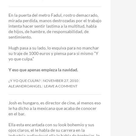
En la puerta del metro Fadul, rostro demacrado,
mirada perdida, manos destrozadas por el trabajo
intenta hacer sentir lastima a la multitud, habla
de hijos, de hambre, de responsabilidad, de
sentimiento.
Hugh pasa a su lado, lo esquiva para no manchar
su traje de 1000 euros y piensa para si mismo “Y
yo que culpa.”
Y eso que apenas empieza la navidad.
¿Y YO QUE CULPA?
NOVEMBER 27, 2010
ALEJANDROANGEL
LEAVE A COMMENT
Josh es hungaro, es director de cine, al menos eso
le ha dicho a la mexicana que acaba de conocer
en el bar.
Ella esta encantada con su look bohemio y sus
ojos claros, el le habla de su carrera en la
industria audiovisual ella le habla de tonterías, lo