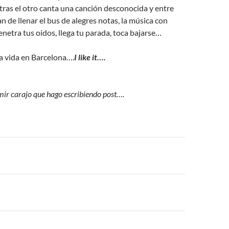
ras el otro canta una canción desconocida y entre
n de llenar el bus de alegres notas, la música con
enetra tus oidos, llega tu parada, toca bajarse…
 la vida en Barcelona….
I like it.
…
mir carajo que hago escribiendo post….
n