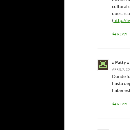
cultural 
que circu
(
http://i
REPLY
:: Patty ::
APRIL 7, 2
Donde fue
hasta de
haber est
REPLY