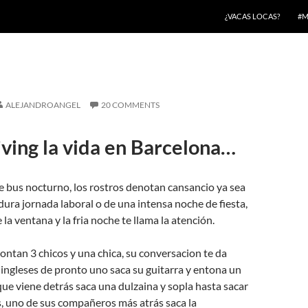
¿VACAS LOCAS?
#M
ALEJANDROANGEL
20 COMMENTS
living la vida en Barcelona…
te bus nocturno, los rostros denotan cansancio ya sea
ura jornada laboral o de una intensa noche de fiesta,
 la ventana y la fria noche te llama la atención.
montan 3 chicos y una chica, su conversacion te da
 ingleses de pronto uno saca su guitarra y entona un
 que viene detrás saca una dulzaina y sopla hasta sacar
, uno de sus compañeros más atrás saca la