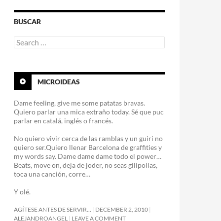
BUSCAR
Search
for:
MICROIDEAS
Dame feeling, give me some patatas bravas.
Quiero parlar una mica extraño today. Sé que puc
parlar en catalá, inglés o francés.
No quiero vivir cerca de las ramblas y un guiri no
quiero ser.Quiero llenar Barcelona de graffities y
my words say. Dame dame dame todo el power…
Beats, move on, deja de joder, no seas gilipollas,
toca una canción, corre…
Y olé.
AGÍTESE ANTES DE SERVIR…
DECEMBER 2, 2010
ALEJANDROANGEL
LEAVE A COMMENT