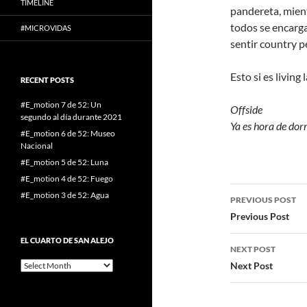
TIMELINE
pandereta, mient
todos se encarga
#MICROVIDAS
sentir country p
Esto si es living
RECENT POSTS
#E_motion 7 de 52: Un
Offside
segundo al día durante 2021
Ya es hora de dor
#E_motion 6 de 52: Museo
Nacional
#E_motion 5 de 52: Luna
#E_motion 4 de 52: Fuego
Post
#E_motion 3 de 52: Agua
PREVIOUS POST
navigatio
Previous Post
EL CUARTO DE SAN ALEJO
NEXT POST
El
Next Post
cuarto
de
San