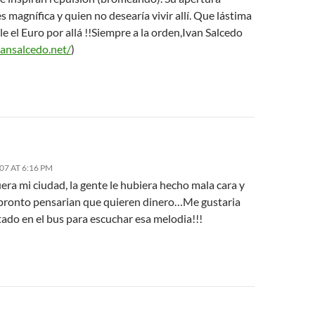
es magnífica y quien no desearía vivir allí. Que lástima
le el Euro por allá !!Siempre a la orden,Ivan Salcedo
vansalcedo.net/
)
007 AT 6:16 PM
ra mi ciudad, la gente le hubiera hecho mala cara y
pronto pensarian que quieren dinero…Me gustaria
ado en el bus para escuchar esa melodia!!!