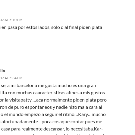
007 AT 5:10 PM
en pasa por estos lados, solo q al final piden plata
llo
007 AT 5:34 PM
 se, a mi barcelona me gusta mucho es una gran
ita con muchas caaracteristicas afines a mis gustos…
por la visitapatty …aca normalmente piden plata pero
eron de puro espontaneos y nadie hizo mala cara al
do el mundo empezo a seguir el ritmo…Kary…mucho
 afortunadamente…poca cosaque contar pues me
 casa para realmente descansar, lo necesitaba.Kar-