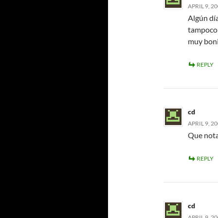
APRIL 9, 2
Algún dí
tampoco c
muy bonit
REPLY
cd
APRIL 9, 2
Que nota
REPLY
cd
APRIL 9, 2