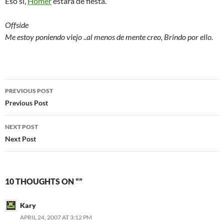
Eso si,
Homer
estará de fiesta.
Offside
Me estoy poniendo viejo ..al menos de mente creo, Brindo por ello.
Post
PREVIOUS POST
navigation
Previous Post
NEXT POST
Next Post
10 THOUGHTS ON “”
Kary
APRIL 24, 2007 AT 3:12 PM