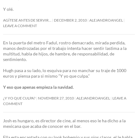
Y olé.
AGÍTESE ANTES DE SERVIR…
DECEMBER 2, 2010
ALEJANDROANGEL
LEAVE A COMMENT
En la puerta del metro Fadul, rostro demacrado, mirada perdida,
manos destrozadas por el trabajo intenta hacer sentir lastima a la
multitud, habla de hijos, de hambre, de responsabilidad, de
sentimiento.
Hugh pasa a su lado, lo esquiva para no manchar su traje de 1000
euros y piensa para si mismo “Y yo que culpa.”
Y eso que apenas empieza la navidad.
¿Y YO QUE CULPA?
NOVEMBER 27, 2010
ALEJANDROANGEL
LEAVE A
COMMENT
Josh es hungaro, es director de cine, al menos eso le ha dicho a la
mexicana que acaba de conocer en el bar.
Ella esta encantada con su look bohemio y sus ojos claros, el le habla