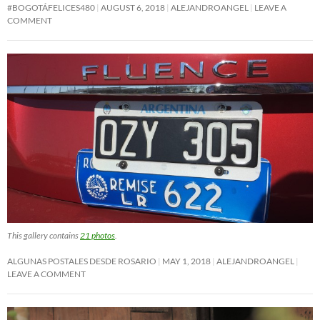
#BOGOTÁFELICES480
AUGUST 6, 2018
ALEJANDROANGEL
LEAVE A
COMMENT
This gallery contains
21 photos
.
ALGUNAS POSTALES DESDE ROSARIO
MAY 1, 2018
ALEJANDROANGEL
LEAVE A COMMENT