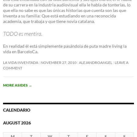
de su carrera en la industria audiovisual ella le habla de tonterías, lo
que ella no sabe es que las únicas historias que cuenta son las que
inventa a su familia: Que está estudiando en una reconocida
academia, que trabaja y que tiene novia catalana.
TODO es mentira.
En realidad él está simplemente pasándola de puta madre living la
vida en BarceloCa.
LA VIDA INVENTADA
NOVEMBER 27, 2010
ALEJANDROANGEL
LEAVE A
COMMENT
MORE ASIDES
→
CALENDARIO
AUGUST 2026
M
T
W
T
F
S
S