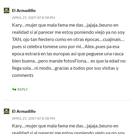
El Armadillo
APRIL 25, 2007 AT 8:58 PM
Kary…mujer que mala fama me das…jajaja..beuno en
realidad si al parecer me estoy poniendo viejo ya no soy
TAN, ojo tan fiestero como en otras épocas…cuajinais…
pues si celebra tomese uno por mi…Alex..pues pa esa
epoca estrará en las europas asi que peguese una rasca
bien buena…pero mande fotosFiona… es que la edad no
llega sola…ni modo…gracias a todos por sus visitas y
comments
REPLY
El Armadillo
APRIL 25, 2007 AT 8:58 PM
Kary…mujer que mala fama me das…jajaja..beuno en
realidad si al parecer me estoy poniendo viejo ya no soy