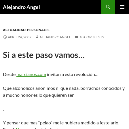
Skip
Search
Alejandro Angel
to
PRIMAR
content
MENU
ACTUALIDAD
,
PERSONALES
APRIL 24, 2007
ALEJANDROANGEL
10 COMMENTS
Si a este paso vamos…
Desde
marcianos.com
invitan a esta revolución…
Que alcoholicos anonimos ni que nada, borrachos conocidos y
a mucho honor es lo que quieren ser
.
Y pensar que mas “pelao” me le hubiera medido a festejarlo.