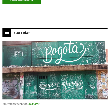
GALERÍAS
This gallery contains
30 photos
.