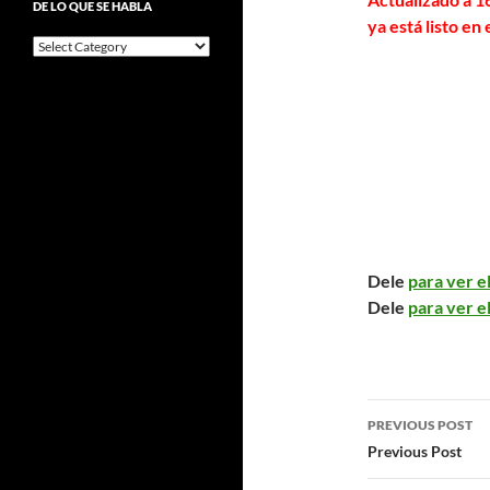
DE LO QUE SE HABLA
Alejo
ya está listo en
De
lo
que
se
habla
Dele
para ver e
Dele
para ver e
Post
PREVIOUS POST
navigatio
Previous Post