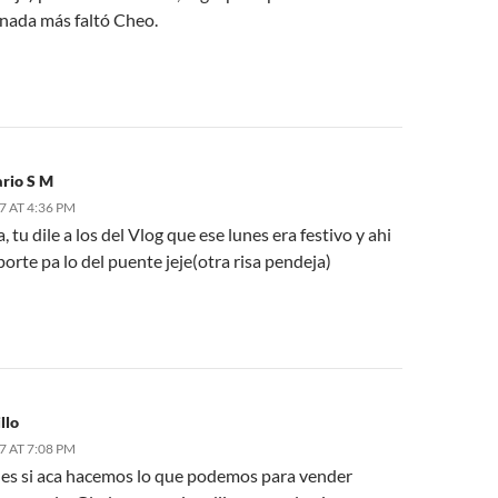
 nada más faltó Cheo.
rio S M
7 AT 4:36 PM
, tu dile a los del Vlog que ese lunes era festivo y ahi
porte pa lo del puente jeje(otra risa pendeja)
llo
7 AT 7:08 PM
es si aca hacemos lo que podemos para vender