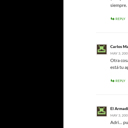
siempre.
REPLY
Carlos Ma
MAY 3, 200
Otra cosa
está tu a
REPLY
El Armadi
MAY 3, 200
Adri… pu