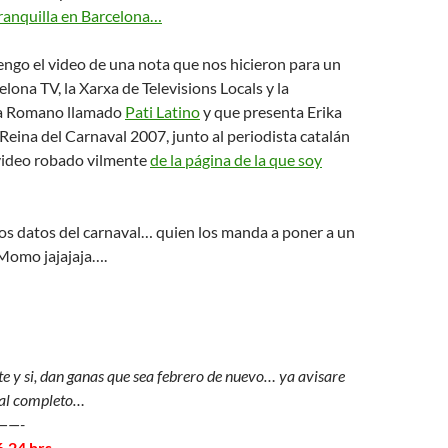
ranquilla en Barcelona…
engo el video de una nota que nos hicieron para un
lona TV, la Xarxa de Televisions Locals y la
a Romano llamado
Pati Latino
y que presenta Erika
 Reina del Carnaval 2007, junto al periodista catalán
video robado vilmente
de la página de la que soy
os datos del carnaval… quien los manda a poner a un
Momo jajajaja….
nte y si, dan ganas que sea febrero de nuevo… ya avisare
 al completo…
——-
.24 hrs.