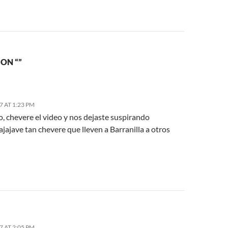
ON “”
7 AT 1:23 PM
, chevere el video y nos dejaste suspirando
jajajave tan chevere que lleven a Barranilla a otros
7 AT 2:05 PM