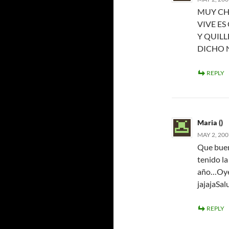
MUY CH
VIVE E
Y QUILL
DICHO N
REPLY
Maria ()
MAY 2, 200
Que buen
tenido la
año…Oye,
jajajaSa
REPLY