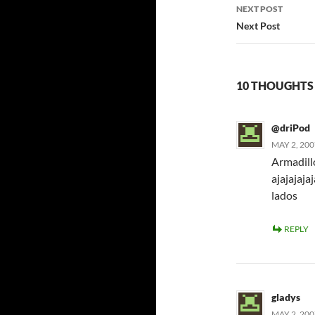
NEXT POST
Next Post
10 THOUGHTS 
@driPod
MAY 2, 200
Armadillo
ajajajaja
lados
REPLY
gladys
MAY 2, 200