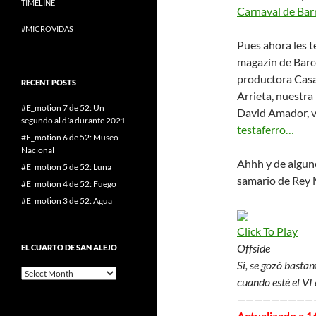
TIMELINE
Carnaval de Bar
#MICROVIDAS
Pues ahora les t
magazín de Barce
productora Cas
RECENT POSTS
Arrieta, nuestra
#E_motion 7 de 52: Un
David Amador, 
segundo al día durante 2021
testaferro…
#E_motion 6 de 52: Museo
Nacional
Ahhh y de algun
#E_motion 5 de 52: Luna
samario de Rey 
#E_motion 4 de 52: Fuego
#E_motion 3 de 52: Agua
Click To Play
Offside
EL CUARTO DE SAN ALEJO
Si, se gozó basta
El
cuando esté el VI
cuarto
de
—————————
San
Actualizado a 16