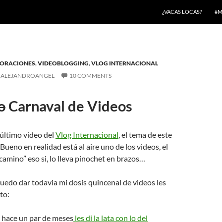
¿VACAS LOCAS?
#M
ORACIONES
,
VIDEOBLOGGING
,
VLOG INTERNACIONAL
ALEJANDROANGEL
10 COMMENTS
o
Carnaval de Videos
l último video del
Vlog Internacional
, el tema de este
Bueno en realidad está al aire uno de los videos, el
 camino” eso si, lo lleva pinochet en brazos…
edo dar todavia mi dosis quincenal de videos les
to:
 hace un par de meses
les di la lata con lo del