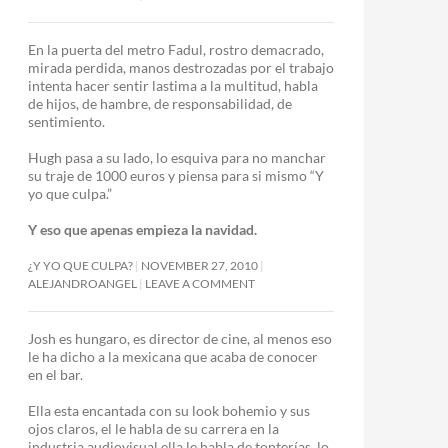
En la puerta del metro Fadul, rostro demacrado,
mirada perdida, manos destrozadas por el trabajo
intenta hacer sentir lastima a la multitud, habla
de hijos, de hambre, de responsabilidad, de
sentimiento.
Hugh pasa a su lado, lo esquiva para no manchar
su traje de 1000 euros y piensa para si mismo “Y
yo que culpa.”
Y eso que apenas empieza la navidad.
¿Y YO QUE CULPA?
NOVEMBER 27, 2010
ALEJANDROANGEL
LEAVE A COMMENT
Josh es hungaro, es director de cine, al menos eso
le ha dicho a la mexicana que acaba de conocer
en el bar.
Ella esta encantada con su look bohemio y sus
ojos claros, el le habla de su carrera en la
industria audiovisual ella le habla de tonterías, lo