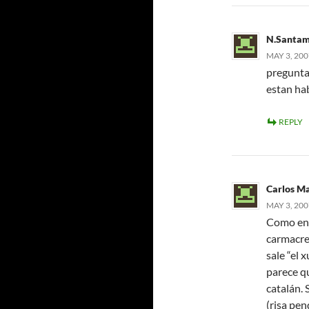
N.Santam
MAY 3, 200
pregunta
estan ha
REPLY
Carlos Ma
MAY 3, 200
Como en 
carmacrea
sale “el 
parece q
catalán. 
(risa pen