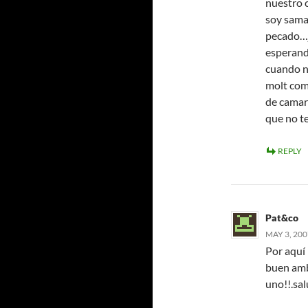
nuestro 
soy samar
pecado…j
esperand
cuando n
molt com
de camara
que no te
REPLY
Pat&co
MAY 3, 200
Por aquí 
buen ambi
uno!!.sa