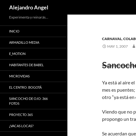
Search
Alejandro Angel
Skip
Experimenta y reinarás…
to
INICIO
content
CARNAVAL
,
COLAB
ARMADILLO MEDIA
MAY 1, 2007
E_MOTION
Sancoch
HABITANTES DE BABEL
MICROVIDAS
Ya está al aire e
EL CENTRO: BOGOTÁ
mes es puentes; 
otro “ya está en
SANCOCHO DE OJO: 366
FOTOS
Viendo que no pu
PROYECTO 365
propongo un tra
¿VACAS LOCAS?
Se acuerdan que