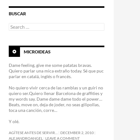
BUSCAR
Search
for:
MICROIDEAS
Dame feeling, give me some patatas bravas.
Quiero parlar una mica extraño today. Sé que puc
parlar en catalá, inglés o francés.
No quiero vivir cerca de las ramblas y un guiri no
quiero ser.Quiero llenar Barcelona de graffities y
my words say. Dame dame dame todo el power…
Beats, move on, deja de joder, no seas gilipollas,
toca una canción, corre…
Y olé.
AGÍTESE ANTES DE SERVIR…
DECEMBER 2, 2010
ALEJANDROANGEL
LEAVE A COMMENT