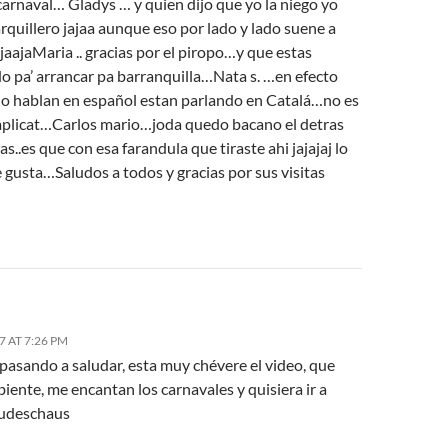
carnaval… Gladys … y quien dijo que yo la niego yo
quillero jajaa aunque eso por lado y lado suene a
aajaMaria .. gracias por el piropo…y que estas
o pa’ arrancar pa barranquilla…Nata s. …en efecto
o hablan en español estan parlando en Catalá…no es
plicat…Carlos mario…joda quedo bacano el detras
s..es que con esa farandula que tiraste ahi jajajaj lo
 gusta…Saludos a todos y gracias por sus visitas
7 AT 7:26 PM
pasando a saludar, esta muy chévere el video, que
ente, me encantan los carnavales y quisiera ir a
ludeschaus