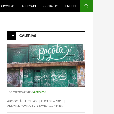
ICROVIDAS
ACERCA DE
CONTACTO
TIMELINE
GALERÍAS
This gallery contains
30 photos
.
#BOGOTÁFELICES480
AUGUST 6, 2018
ALEJANDROANGEL
LEAVE A COMMENT