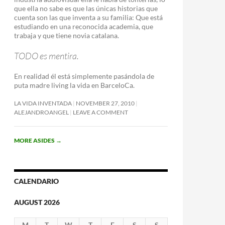
que ella no sabe es que las únicas historias que
cuenta son las que inventa a su familia: Que está
estudiando en una reconocida academia, que
trabaja y que tiene novia catalana.
TODO es mentira.
En realidad él está simplemente pasándola de
puta madre living la vida en BarceloCa.
LA VIDA INVENTADA
NOVEMBER 27, 2010
ALEJANDROANGEL
LEAVE A COMMENT
MORE ASIDES
→
CALENDARIO
AUGUST 2026
M
T
W
T
F
S
S