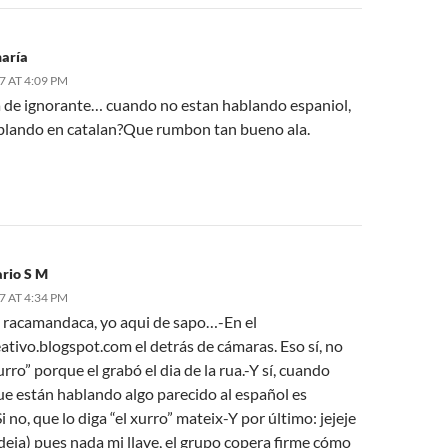
aría
7 AT 4:09 PM
 de ignorante… cuando no estan hablando espaniol,
blando en catalan?Que rumbon tan bueno ala.
rio S M
7 AT 4:34 PM
racamandaca, yo aqui de sapo…-En el
tivo.blogspot.com el detrás de cámaras. Eso sí, no
xurro” porque el grabó el dia de la rua.-Y sí, cuando
ue están hablando algo parecido al español es
Si no, que lo diga “el xurro” mateix-Y por último: jejeje
deja) pues nada mi llave, el grupo copera firme cómo