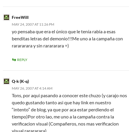
FreeWill
MAY 24, 2007 AT 11:26 PM
yo pensaba que era el único que le tenía rabia a esas
benditas letras del demonio!!!Me uno a la campaña con
rarararara y sin rarararara =)
REPLY
Q-k (K-q)
MAY 26, 2007 AT 4:14 AM
Tons, por aqui pasando a conocer este chuzo (y carajo nos
quedo gustando tanto asi que hay link en nuestro
“intento” de blog, ya que por aca estar perdiendo el
tiempo)Por otro lao, me uno a la campaña contra la
verificacion visual (Compañeros, nos mas verificacion
visual rarararara)