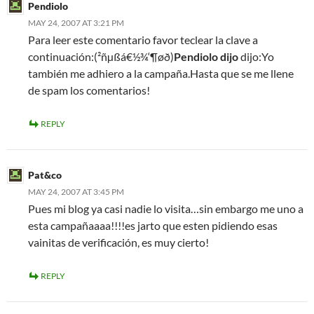
Pendiolo
MAY 24, 2007 AT 3:21 PM
Para leer este comentario favor teclear la clave a
continuación:(²ñµßá€½¾‘¶øð)
Pendiolo dijo
dijo:Yo
también me adhiero a la campaña.Hasta que se me llene
de spam los comentarios!
REPLY
Pat&co
MAY 24, 2007 AT 3:45 PM
Pues mi blog ya casi nadie lo visita…sin embargo me uno a
esta campañaaaa!!!!es jarto que esten pidiendo esas
vainitas de verificación, es muy cierto!
REPLY