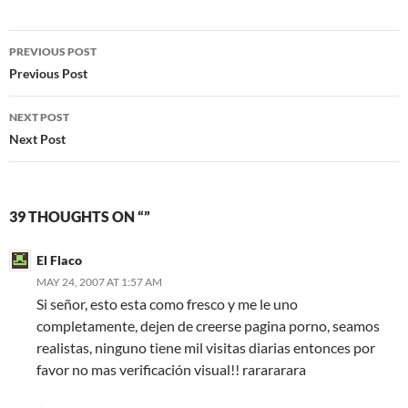
Post
PREVIOUS POST
navigation
Previous Post
NEXT POST
Next Post
39 THOUGHTS ON “”
El Flaco
MAY 24, 2007 AT 1:57 AM
Si señor, esto esta como fresco y me le uno
completamente, dejen de creerse pagina porno, seamos
realistas, ninguno tiene mil visitas diarias entonces por
favor no mas verificación visual!! rarararara