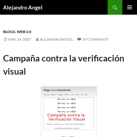
Skip
Search
Alejandro Angel
to
PRIMAR
content
MENU
BLOGS
,
WEB 2.0
MAY 24, 2007
ALEJANDROANGEL
39 COMMENTS
Campaña contra la verificación
visual