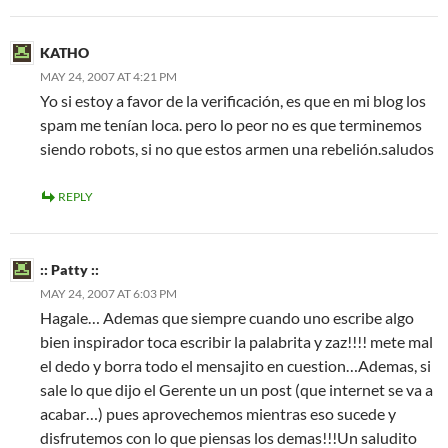
KATHO
MAY 24, 2007 AT 4:21 PM
Yo si estoy a favor de la verificación, es que en mi blog los
spam me tenían loca. pero lo peor no es que terminemos
siendo robots, si no que estos armen una rebelión.saludos
REPLY
:: Patty ::
MAY 24, 2007 AT 6:03 PM
Hagale… Ademas que siempre cuando uno escribe algo
bien inspirador toca escribir la palabrita y zaz!!!! mete mal
el dedo y borra todo el mensajito en cuestion…Ademas, si
sale lo que dijo el Gerente un un post (que internet se va a
acabar…) pues aprovechemos mientras eso sucede y
disfrutemos con lo que piensas los demas!!!Un saludito