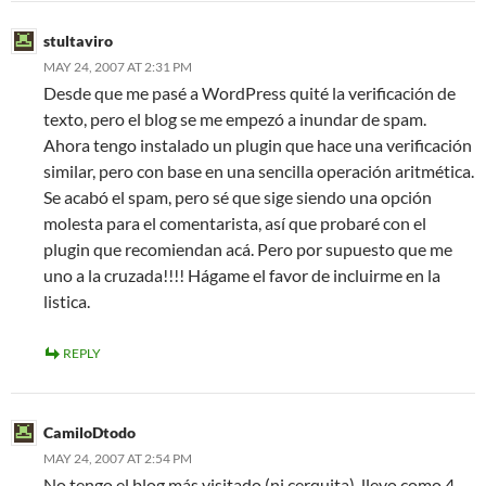
stultaviro
MAY 24, 2007 AT 2:31 PM
Desde que me pasé a WordPress quité la verificación de
texto, pero el blog se me empezó a inundar de spam.
Ahora tengo instalado un plugin que hace una verificación
similar, pero con base en una sencilla operación aritmética.
Se acabó el spam, pero sé que sige siendo una opción
molesta para el comentarista, así que probaré con el
plugin que recomiendan acá. Pero por supuesto que me
uno a la cruzada!!!! Hágame el favor de incluirme en la
listica.
REPLY
CamiloDtodo
MAY 24, 2007 AT 2:54 PM
No tengo el blog más visitado (ni cerquita), llevo como 4