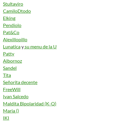
Stultaviro
CamiloDtodo
Elking
Pendiolo
Pat&
Co
Alexillopillo
Lunatica
y
su menu de la U
Patty
Albornoz
Sandel
Tita
Señorita decente
FreeWill
Ivan Salcedo
Maldita Bipolaridad (K-Q)
Maria ()
IKI