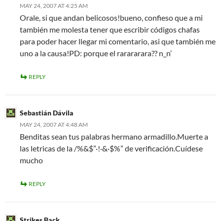
MAY 24, 2007 AT 4:25 AM
Orale, si que andan belicosos!bueno, confieso que a mi
también me molesta tener que escribir códigos chafas
para poder hacer llegar mi comentario, asi que también me
uno a la causa!PD: porque el rarararara?? n_n’
REPLY
Sebastián Dávila
MAY 24, 2007 AT 4:48 AM
Benditas sean tus palabras hermano armadillo.Muerte a
las letricas de la /%&$”·!·&·$%” de verificación.Cuídese
mucho
REPLY
Strikes Back