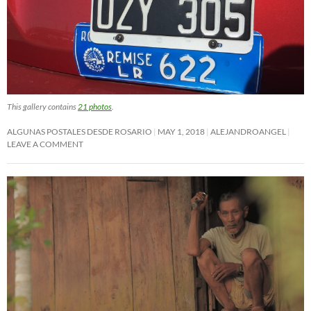
This gallery contains
21 photos
.
ALGUNAS POSTALES DESDE ROSARIO
MAY 1, 2018
ALEJANDROANGEL
LEAVE A COMMENT