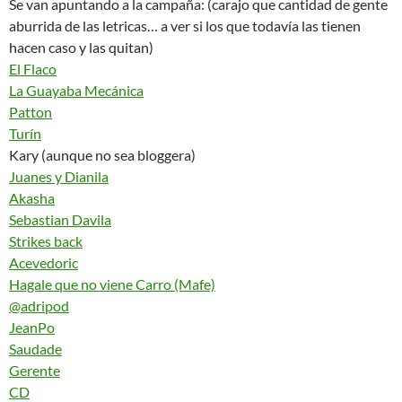
Se van apuntando a la campaña: (carajo que cantidad de gente
aburrida de las letricas… a ver si los que todavía las tienen
hacen caso y las quitan)
El Flaco
La Guayaba Mecánica
Patton
Turín
Kary (aunque no sea bloggera)
Juanes y Dianila
Akasha
Sebastian Davila
Strikes back
Acevedoric
Hagale que no viene Carro (Mafe)
@adripod
JeanPo
Saudade
Gerente
CD