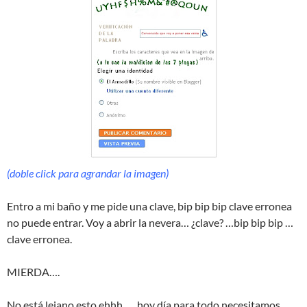
(doble click para agrandar la imagen)
Entro a mi baño y me pide una clave, bip bip bip clave erronea
no puede entrar. Voy a abrir la nevera… ¿clave? …bip bip bip …
clave erronea.
MIERDA….
No está lejano esto ehhh …. hoy día para todo necesitamos