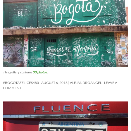
This gallery contains
30 photos
.
#BOGOTÁFELICES480
AUGUST 6, 2018
ALEJANDROANGEL
LEAVE A
COMMENT