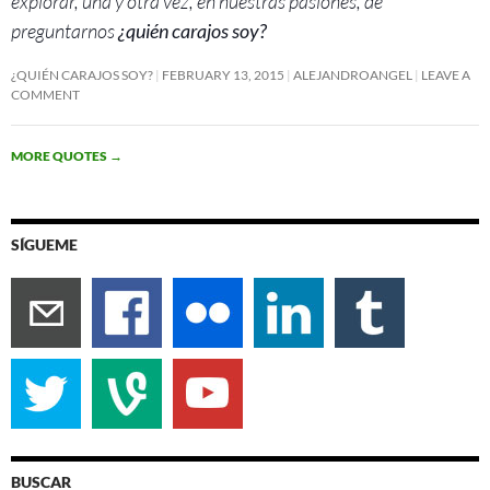
explorar, una y otra vez, en nuestras pasiones, de
preguntarnos
¿quién carajos soy?
¿QUIÉN CARAJOS SOY?
FEBRUARY 13, 2015
ALEJANDROANGEL
LEAVE A
COMMENT
MORE QUOTES
→
SÍGUEME
BUSCAR