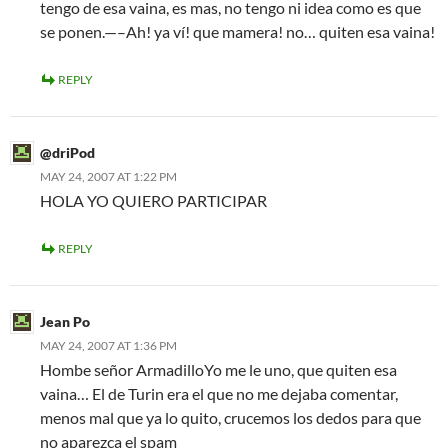
tengo de esa vaina, es mas, no tengo ni idea como es que
se ponen.—–Ah! ya ví! que mamera! no… quiten esa vaina!
REPLY
@driPod
MAY 24, 2007 AT 1:22 PM
HOLA YO QUIERO PARTICIPAR
REPLY
Jean Po
MAY 24, 2007 AT 1:36 PM
Hombe señor ArmadilloYo me le uno, que quiten esa
vaina… El de Turin era el que no me dejaba comentar,
menos mal que ya lo quito, crucemos los dedos para que
no aparezca el spam