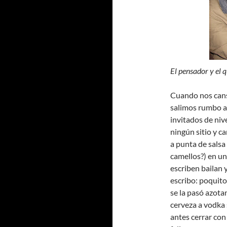
El pensador y el 
Cuando nos cans
salimos rumbo a 
invitados de nive
ningún sitio y 
a punta de salsa 
camellos?) en un
escriben bailan 
escribo: poquito
se la pasó azota
cerveza a vodka s
antes cerrar co