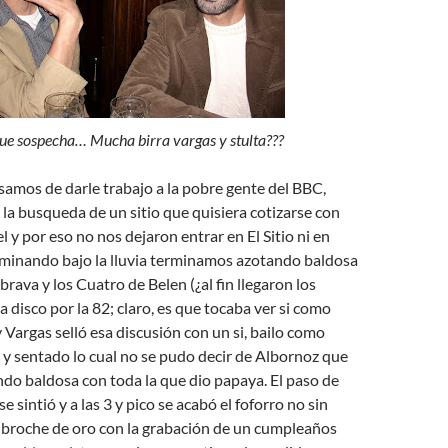
que sospecha… Mucha birra vargas y stulta???
amos de darle trabajo a la pobre gente del BBC,
la busqueda de un sitio que quisiera cotizarse con
l y por eso no nos dejaron entrar en El Sitio ni en
caminando bajo la lluvia terminamos azotando baldosa
brava y los Cuatro de Belen (¿al fin llegaron los
a disco por la 82; claro, es que tocaba ver si como
y Vargas selló esa discusión con un si, bailo como
 y sentado lo cual no se pudo decir de Albornoz que
ndo baldosa con toda la que dio papaya. El paso de
e sintió y a las 3 y pico se acabó el foforro no sin
n broche de oro con la grabación de un cumpleaños