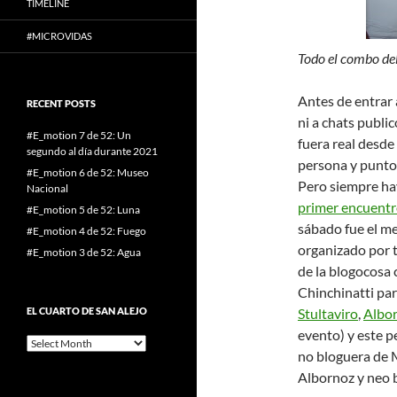
TIMELINE
#MICROVIDAS
Todo el combo del
Antes de entrar 
RECENT POSTS
ni a chats publi
#E_motion 7 de 52: Un
fuera real desde
segundo al día durante 2021
persona y punto
#E_motion 6 de 52: Museo
Pero siempre hay
Nacional
primer encuentr
#E_motion 5 de 52: Luna
sábado fue el m
#E_motion 4 de 52: Fuego
organizado por t
#E_motion 3 de 52: Agua
de la blogocos
Chinchinatti par
EL CUARTO DE SAN ALEJO
Stultaviro
,
Albo
evento) y este p
El
no bloguera de 
cuarto
de
Albornoz y neo b
San