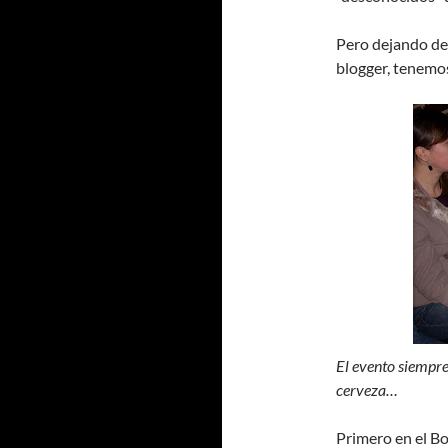
Pero dejando de 
blogger, tenemo
El evento siempre
cerveza…
Primero en el B