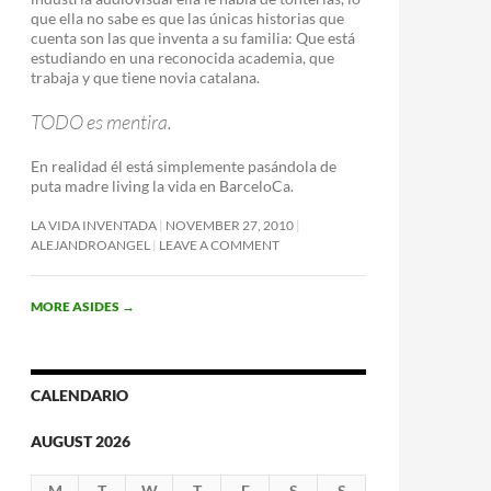
que ella no sabe es que las únicas historias que
cuenta son las que inventa a su familia: Que está
estudiando en una reconocida academia, que
trabaja y que tiene novia catalana.
TODO es mentira.
En realidad él está simplemente pasándola de
puta madre living la vida en BarceloCa.
LA VIDA INVENTADA
NOVEMBER 27, 2010
ALEJANDROANGEL
LEAVE A COMMENT
MORE ASIDES
→
CALENDARIO
AUGUST 2026
M
T
W
T
F
S
S