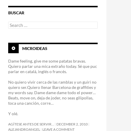
BUSCAR
Search
for:
MICROIDEAS
Dame feeling, give me some patatas bravas.
Quiero parlar una mica extraño today. Sé que puc
parlar en catalá, inglés o francés.
No quiero vivir cerca de las ramblas y un guiri no
quiero ser.Quiero llenar Barcelona de graffities y
my words say. Dame dame dame todo el power…
Beats, move on, deja de joder, no seas gilipollas,
toca una canción, corre…
Y olé.
AGÍTESE ANTES DE SERVIR…
DECEMBER 2, 2010
ALEJANDROANGEL
LEAVE A COMMENT