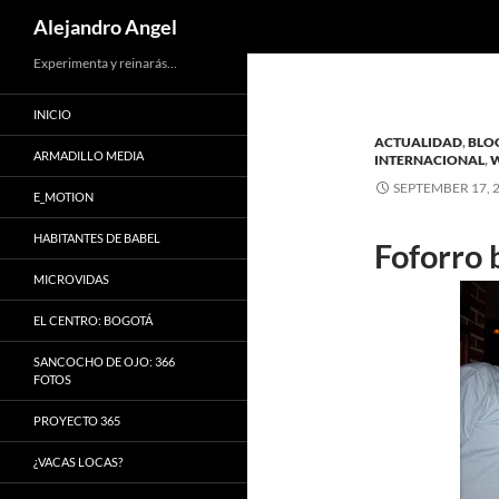
Search
Alejandro Angel
Skip
Experimenta y reinarás…
to
INICIO
content
ACTUALIDAD
,
BLO
ARMADILLO MEDIA
INTERNACIONAL
,
W
SEPTEMBER 17, 
E_MOTION
HABITANTES DE BABEL
Foforro 
MICROVIDAS
EL CENTRO: BOGOTÁ
SANCOCHO DE OJO: 366
FOTOS
PROYECTO 365
¿VACAS LOCAS?