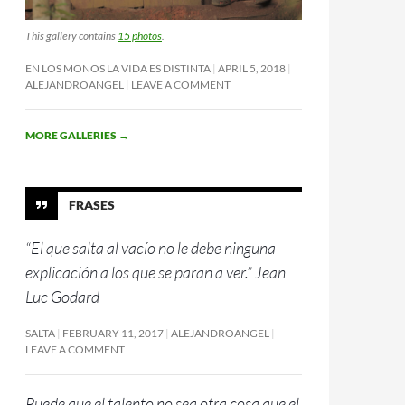
This gallery contains
15 photos
.
EN LOS MONOS LA VIDA ES DISTINTA
APRIL 5, 2018
ALEJANDROANGEL
LEAVE A COMMENT
MORE GALLERIES
→
FRASES
“El que salta al vacío no le debe ninguna
explicación a los que se paran a ver.” Jean
Luc Godard
SALTA
FEBRUARY 11, 2017
ALEJANDROANGEL
LEAVE A COMMENT
Puede que el talento no sea otra cosa que el