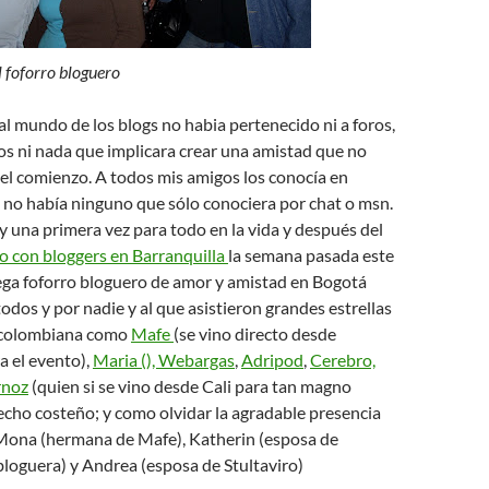
 foforro bloguero
al mundo de los blogs no habia pertenecido ni a foros,
cos ni nada que implicara crear una amistad que no
 el comienzo. A todos mis amigos los conocía en
 no había ninguno que sólo conociera por chat o msn.
 una primera vez para todo en la vida y después del
o con bloggers en Barranquilla
la semana pasada este
ega foforro bloguero de amor y amistad en Bogotá
odos y por nadie y al que asistieron grandes estrellas
a colombiana como
Mafe
(se vino directo desde
a el evento),
Maria (), Webargas
,
Adripod
,
Cerebro,
rnoz
(quien si se vino desde Cali para tan magno
echo costeño; y como olvidar la agradable presencia
Mona (hermana de Mafe), Katherin (esposa de
loguera) y Andrea (esposa de Stultaviro)