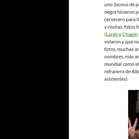
uno (bonus de pu
negra hicieron p
cervecero para ll
y risotas, fotos
(Largo
y
Chapín
volaron y que má
fotos, muchas an
nombres, más ane
mundial como el
refranero de Al
asistentes)