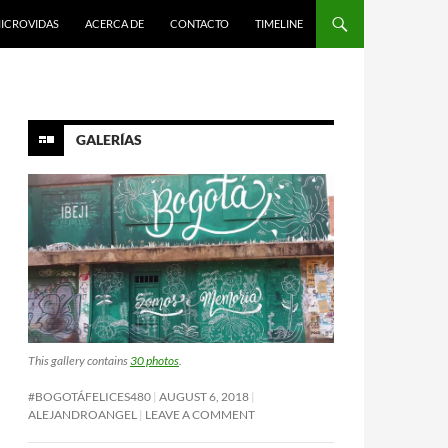
ICROVIDAS
ACERCA DE
CONTACTO
TIMELINE
GALERÍAS
This gallery contains
30 photos
.
#BOGOTÁFELICES480
AUGUST 6, 2018
ALEJANDROANGEL
LEAVE A COMMENT