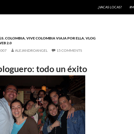
¿VACAS LOCAS?
#M
GS
,
COLOMBIA
,
VIVE COLOMBIA VIAJA POR ELLA
,
VLOG
EB 2.0
2007
ALEJANDROANGEL
15 COMMENTS
bloguero: todo un éxito