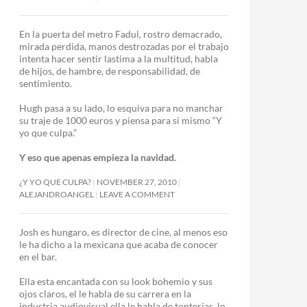
En la puerta del metro Fadul, rostro demacrado,
mirada perdida, manos destrozadas por el trabajo
intenta hacer sentir lastima a la multitud, habla
de hijos, de hambre, de responsabilidad, de
sentimiento.
Hugh pasa a su lado, lo esquiva para no manchar
su traje de 1000 euros y piensa para si mismo “Y
yo que culpa.”
Y eso que apenas empieza la navidad.
¿Y YO QUE CULPA?
NOVEMBER 27, 2010
ALEJANDROANGEL
LEAVE A COMMENT
Josh es hungaro, es director de cine, al menos eso
le ha dicho a la mexicana que acaba de conocer
en el bar.
Ella esta encantada con su look bohemio y sus
ojos claros, el le habla de su carrera en la
industria audiovisual ella le habla de tonterías, lo