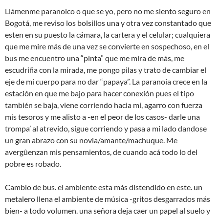
Llámenme paranoico o que se yo, pero no me siento seguro en
Bogotá, me reviso los bolsillos una y otra vez constantado que
esten en su puesto la cámara, la cartera y el celular; cualquiera
que me mire más de una vez se convierte en sospechoso, en el
bus me encuentro una “pinta” que me mira de más, me
escudriña con la mirada, me pongo pilas y trato de cambiar el
eje de mi cuerpo para no dar “papaya”. La paranoia crece en la
estación en que me bajo para hacer conexión pues el tipo
también se baja, viene corriendo hacia mi, agarro con fuerza
mis tesoros y me alisto a -en el peor de los casos- darle una
trompa’ al atrevido, sigue corriendo y pasa a mi lado dandose
un gran abrazo con su novia/amante/machuque. Me
avergûenzan mis pensamientos, de cuando acá todo lo del
pobre es robado.
Cambio de bus. el ambiente esta más distendido en este. un
metalero llena el ambiente de música -gritos desgarrados más
bien- a todo volumen. una señora deja caer un papel al suelo y