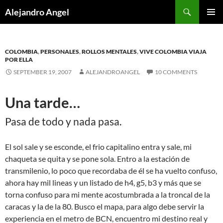
Skip
Search
Alejandro Angel
to
PRIMAR
content
MENU
COLOMBIA
,
PERSONALES
,
ROLLOS MENTALES
,
VIVE COLOMBIA VIAJA
POR ELLA
SEPTEMBER 19, 2007
ALEJANDROANGEL
10 COMMENTS
Una tarde…
Pasa de todo y nada pasa.
El sol sale y se esconde, el frio capitalino entra y sale, mi
chaqueta se quita y se pone sola. Entro a la estación de
transmilenio, lo poco que recordaba de él se ha vuelto confuso,
ahora hay mil lineas y un listado de h4, g5, b3 y más que se
torna confuso para mi mente acostumbrada a la troncal de la
caracas y la de la 80. Busco el mapa, para algo debe servir la
experiencia en el metro de BCN, encuentro mi destino real y