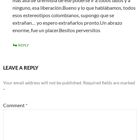
más allá de la envidia de ese poderse ir a todos lados y a
ninguno, esa liberación.Bueno y lo que hablábamos, todos
esos estereotipos colombianos, supongo que se
extrañan… yo espero extrañarlos pronto.Un abrazo
enorme, fue un placer.Besitos perversitos
REPLY
LEAVE A REPLY
Your email address will not be published.
Required fields are marked
*
Comment
*