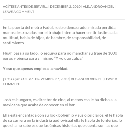
AGÍTESE ANTES DE SERVIR…
DECEMBER 2, 2010
ALEJANDROANGEL
LEAVE A COMMENT
En la puerta del metro Fadul, rostro demacrado, mirada perdida,
manos destrozadas por el trabajo intenta hacer sentir lastima a la
multitud, habla de hijos, de hambre, de responsabilidad, de
sentimiento.
Hugh pasa a su lado, lo esquiva para no manchar su traje de 1000
euros y piensa para si mismo “Y yo que culpa.”
Y eso que apenas empieza la navidad.
¿Y YO QUE CULPA?
NOVEMBER 27, 2010
ALEJANDROANGEL
LEAVE A
COMMENT
Josh es hungaro, es director de cine, al menos eso le ha dicho a la
mexicana que acaba de conocer en el bar.
Ella esta encantada con su look bohemio y sus ojos claros, el le habla
de su carrera en la industria audiovisual ella le habla de tonterías, lo
que ella no sabe es que las únicas historias que cuenta son las que