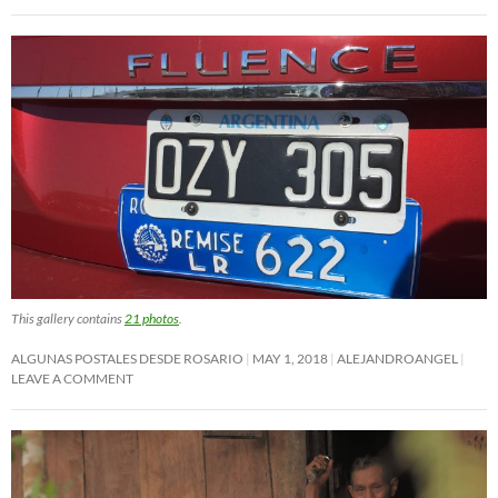
This gallery contains
21 photos
.
ALGUNAS POSTALES DESDE ROSARIO
MAY 1, 2018
ALEJANDROANGEL
LEAVE A COMMENT