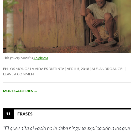
This gallery contains
15 photos
.
EN LOS MONOS LA VIDA ES DISTINTA
APRIL 5, 2018
ALEJANDROANGEL
LEAVE A COMMENT
MORE GALLERIES
→
FRASES
“El que salta al vacío no le debe ninguna explicación a los que