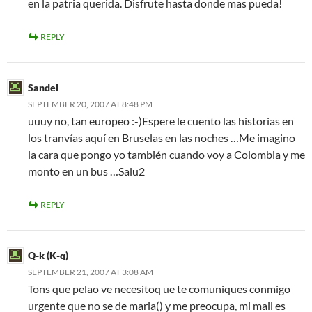
en la patria querida. Disfrute hasta donde mas pueda!
REPLY
Sandel
SEPTEMBER 20, 2007 AT 8:48 PM
uuuy no, tan europeo :-)Espere le cuento las historias en
los tranvías aquí en Bruselas en las noches …Me imagino
la cara que pongo yo también cuando voy a Colombia y me
monto en un bus …Salu2
REPLY
Q-k (K-q)
SEPTEMBER 21, 2007 AT 3:08 AM
Tons que pelao ve necesitoq ue te comuniques conmigo
urgente que no se de maria() y me preocupa, mi mail es