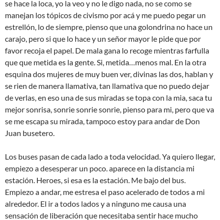
se hace la loca, yo la veo y no le digo nada, no se como se
manejan los tópicos de civismo por acá y me puedo pegar un
estrellón, lo de siempre, pienso que una golondrina no hace un
carajo, pero si que lo hace y un señor mayor le pide que por
favor recoja el papel. De mala gana lo recoge mientras farfulla
que que metida es la gente. Si, metida…menos mal. En la otra
esquina dos mujeres de muy buen ver, divinas las dos, hablan y
se rien de manera llamativa, tan llamativa que no puedo dejar
de verlas, en eso una de sus miradas se topa con la mia, saca tu
mejor sonrisa, sonrie sonrie sonrie, pienso para mi, pero que va
se me escapa su mirada, tampoco estoy para andar de Don
Juan busetero.
Los buses pasan de cada lado a toda velocidad. Ya quiero llegar,
empiezo a desesperar un poco. aparece en la distancia mi
estación. Heroes, si esa es la estación. Me bajo del bus.
Empiezo a andar, me estresa el paso acelerado de todos a mi
alrededor. El ir a todos lados y a ninguno me causa una
sensación de liberación que necesitaba sentir hace mucho