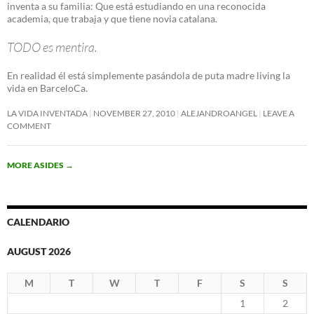
inventa a su familia: Que está estudiando en una reconocida
academia, que trabaja y que tiene novia catalana.
TODO es mentira.
En realidad él está simplemente pasándola de puta madre living la
vida en BarceloCa.
LA VIDA INVENTADA
NOVEMBER 27, 2010
ALEJANDROANGEL
LEAVE A
COMMENT
MORE ASIDES
→
CALENDARIO
AUGUST 2026
M
T
W
T
F
S
S
1
2