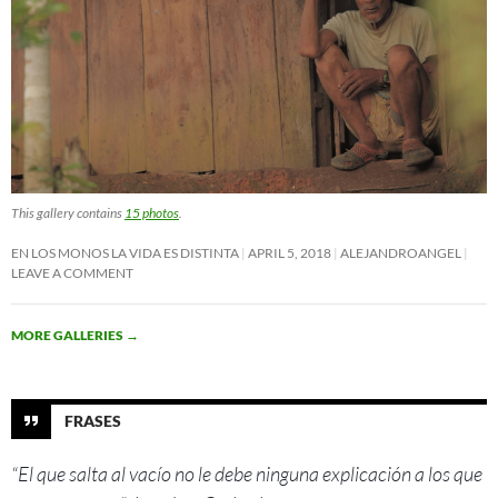
This gallery contains
15 photos
.
EN LOS MONOS LA VIDA ES DISTINTA
APRIL 5, 2018
ALEJANDROANGEL
LEAVE A COMMENT
MORE GALLERIES
→
FRASES
“El que salta al vacío no le debe ninguna explicación a los que