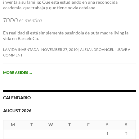
inventa a su familia: Que está estudiando en una reconocida
academia, que trabaja y que tiene novia catalana.
TODO es mentira.
En realidad él está simplemente pasándola de puta madre living la
vida en BarceloCa.
LA VIDA INVENTADA
NOVEMBER 27, 2010
ALEJANDROANGEL
LEAVE A
COMMENT
MORE ASIDES
→
CALENDARIO
AUGUST 2026
M
T
W
T
F
S
S
1
2