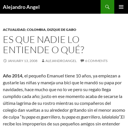
Skip
Search
Alejandro Angel
to
PRIMAR
content
MENU
ACTUALIDAD
,
COLOMBIA
,
DIZQUE DE GABO
ES QUE NADIE LO
ENTIENDE O QUÉ?
JANUARY 13, 2008
ALEJANDROANGEL
6 COMMENTS
Año 2014,
el pequeño Emanuel tiene 10 años, ya empiezan a
gustarle las niñas y maneja una bici que le mandó su papa por
navidades, hace mucho que no lo ve pero su regalo llega
cumplido cada año; justo en ese momento acaba de secarse la
última lagrima de su rostro mientras su compañeros del
colegio dan vueltas a su alrededor gritando sin el menor asomo
de culpa “
tu papa es guerrillero, tu papa es guerrillero, lalalalala”.
El
recibe los improperios de sus pequeños amigos sin entender