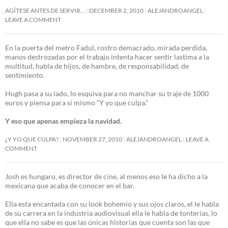
AGÍTESE ANTES DE SERVIR…
DECEMBER 2, 2010
ALEJANDROANGEL
LEAVE A COMMENT
En la puerta del metro Fadul, rostro demacrado, mirada perdida,
manos destrozadas por el trabajo intenta hacer sentir lastima a la
multitud, habla de hijos, de hambre, de responsabilidad, de
sentimiento.
Hugh pasa a su lado, lo esquiva para no manchar su traje de 1000
euros y piensa para si mismo “Y yo que culpa.”
Y eso que apenas empieza la navidad.
¿Y YO QUE CULPA?
NOVEMBER 27, 2010
ALEJANDROANGEL
LEAVE A
COMMENT
Josh es hungaro, es director de cine, al menos eso le ha dicho a la
mexicana que acaba de conocer en el bar.
Ella esta encantada con su look bohemio y sus ojos claros, el le habla
de su carrera en la industria audiovisual ella le habla de tonterías, lo
que ella no sabe es que las únicas historias que cuenta son las que