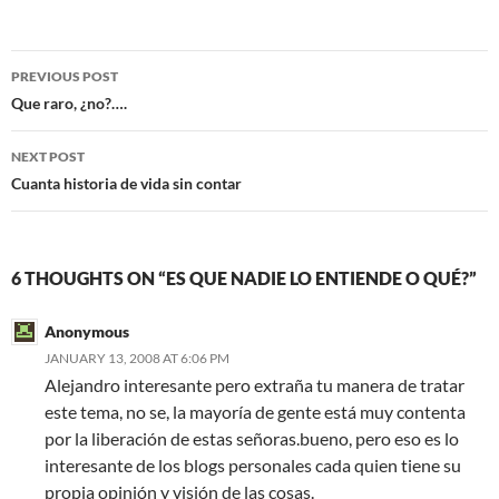
Post
PREVIOUS POST
navigation
Que raro, ¿no?….
NEXT POST
Cuanta historia de vida sin contar
6 THOUGHTS ON “ES QUE NADIE LO ENTIENDE O QUÉ?”
Anonymous
JANUARY 13, 2008 AT 6:06 PM
Alejandro interesante pero extraña tu manera de tratar
este tema, no se, la mayoría de gente está muy contenta
por la liberación de estas señoras.bueno, pero eso es lo
interesante de los blogs personales cada quien tiene su
propia opinión y visión de las cosas.