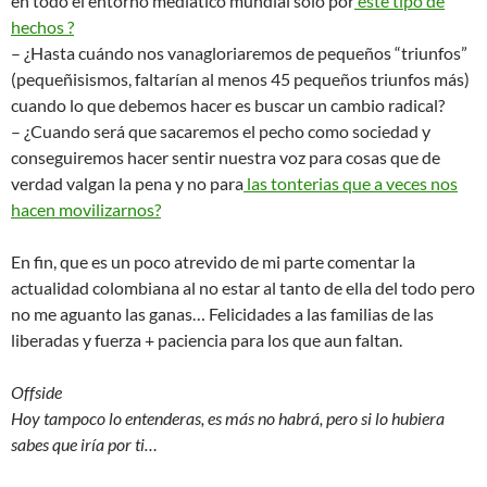
en todo el entorno mediático mundial sólo por
este tipo de
hechos ?
– ¿Hasta cuándo nos vanagloriaremos de pequeños “triunfos”
(pequeñisismos, faltarían al menos 45 pequeños triunfos más)
cuando lo que debemos hacer es buscar un cambio radical?
– ¿Cuando será que sacaremos el pecho como sociedad y
conseguiremos hacer sentir nuestra voz para cosas que de
verdad valgan la pena y no para
las tonterias que a veces nos
hacen movilizarnos?
En fin, que es un poco atrevido de mi parte comentar la
actualidad colombiana al no estar al tanto de ella del todo pero
no me aguanto las ganas… Felicidades a las familias de las
liberadas y fuerza + paciencia para los que aun faltan.
Offside
Hoy tampoco lo entenderas, es más no habrá, pero si lo hubiera
sabes que iría por ti…