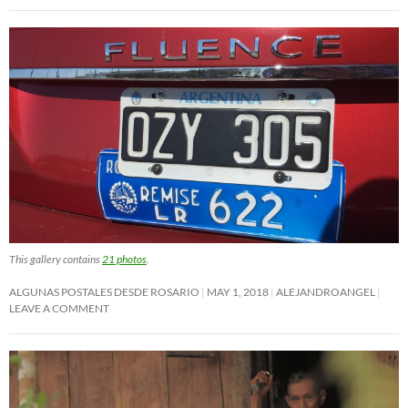
This gallery contains
21 photos
.
ALGUNAS POSTALES DESDE ROSARIO
MAY 1, 2018
ALEJANDROANGEL
LEAVE A COMMENT