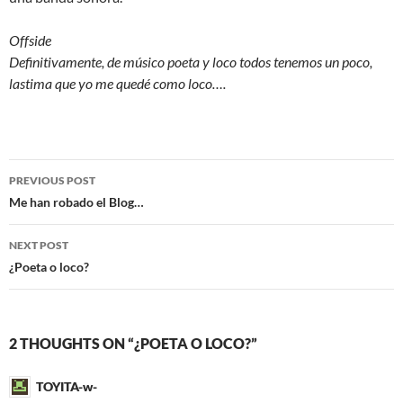
Offside
Definitivamente, de músico poeta y loco todos tenemos un poco,
lastima que yo me quedé como loco….
Post
PREVIOUS POST
navigation
Me han robado el Blog…
NEXT POST
¿Poeta o loco?
2 THOUGHTS ON “¿POETA O LOCO?”
TOYITA-w-