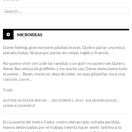
Search
for:
MICROIDEAS
Dame feeling, give me some patatas bravas. Quiero parlar una mica
extraño today. Sé que puc parlar en catalá, inglés o francés.
No quiero vivir cerca de las ramblas y un guiri no quiero ser.Quiero
llenar Barcelona de graffities y my words say. Dame dame dame todo
el power… Beats, move on, deja de joder, no seas gilipollas, toca una
canción, corre…
Y olé.
AGÍTESE ANTES DE SERVIR…
DECEMBER 2, 2010
ALEJANDROANGEL
LEAVE A COMMENT
En la puerta del metro Fadul, rostro demacrado, mirada perdida,
manos destrozadas por el trabajo intenta hacer sentir lastima a la