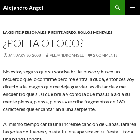
Skip
Search
Alejandro Angel
to
PRIMAR
content
MENU
LA GENTE
,
PERSONALES
,
PUENTE AEREO
,
ROLLOS MENTALES
¿POETA O LOCO?
JANUARY 30, 2008
ALEJANDROANGEL
2 COMMENTS
No estoy seguro que su sonrisa brille, busco y busco un
recuerdo que lo confirme pero me entra la duda, entonces voy
directo a la imagen que me deja guardar las distancia y me
encuentro que si, si que brilla y como la que más.Día a día su
mente piensa, piensa, piensa y escribe fragmentos de 160
caracteres que encantarían a una serpiente.
Al mismo tiempo canta una increíble canción de Cabas, tararea
las gotas de Juanes y hasta Julieta aparece en su fiesta… toda
una banda sonora.