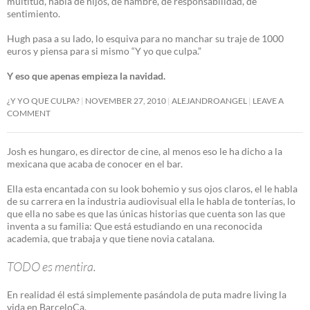
multitud, habla de hijos, de hambre, de responsabilidad, de
sentimiento.
Hugh pasa a su lado, lo esquiva para no manchar su traje de 1000
euros y piensa para si mismo “Y yo que culpa.”
Y eso que apenas empieza la navidad.
¿Y YO QUE CULPA?
NOVEMBER 27, 2010
ALEJANDROANGEL
LEAVE A
COMMENT
Josh es hungaro, es director de cine, al menos eso le ha dicho a la
mexicana que acaba de conocer en el bar.
Ella esta encantada con su look bohemio y sus ojos claros, el le habla
de su carrera en la industria audiovisual ella le habla de tonterías, lo
que ella no sabe es que las únicas historias que cuenta son las que
inventa a su familia: Que está estudiando en una reconocida
academia, que trabaja y que tiene novia catalana.
TODO es mentira.
En realidad él está simplemente pasándola de puta madre living la
vida en BarceloCa.