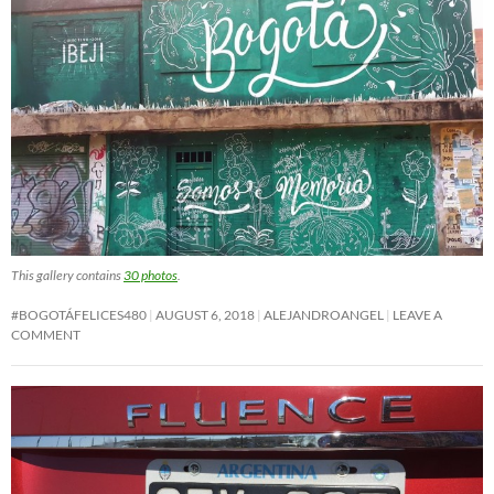
This gallery contains
30 photos
.
#BOGOTÁFELICES480
AUGUST 6, 2018
ALEJANDROANGEL
LEAVE A
COMMENT