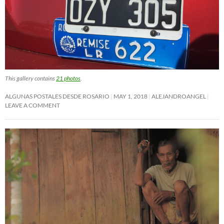
This gallery contains
21 photos
.
ALGUNAS POSTALES DESDE ROSARIO
MAY 1, 2018
ALEJANDROANGEL
LEAVE A COMMENT