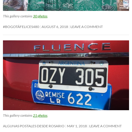
This gallery contains
30 photos
.
#BOGOTÁFELICES480
AUGUST 6, 2018
LEAVE A COMMENT
This gallery contains
21 photos
.
ALGUNAS POSTALES DESDE ROSARIO
MAY 1, 2018
LEAVE A COMMENT