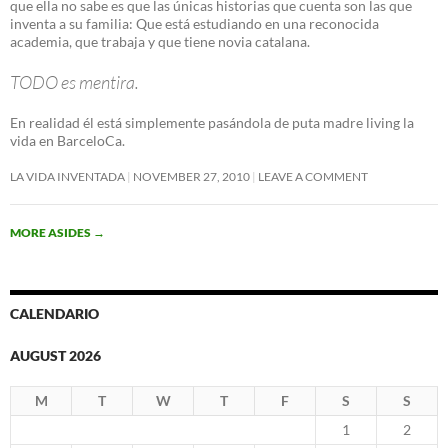
que ella no sabe es que las únicas historias que cuenta son las que
inventa a su familia: Que está estudiando en una reconocida
academia, que trabaja y que tiene novia catalana.
TODO es mentira.
En realidad él está simplemente pasándola de puta madre living la
vida en BarceloCa.
LA VIDA INVENTADA
NOVEMBER 27, 2010
LEAVE A COMMENT
MORE ASIDES
→
CALENDARIO
AUGUST 2026
M
T
W
T
F
S
S
1
2