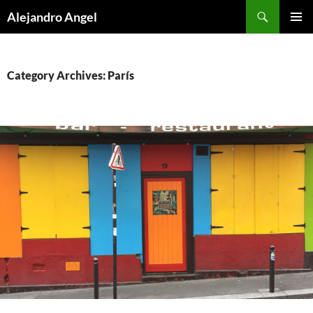
Skip
Search
Alejandro Angel
to
PRIMAR
content
MENU
Category Archives: París