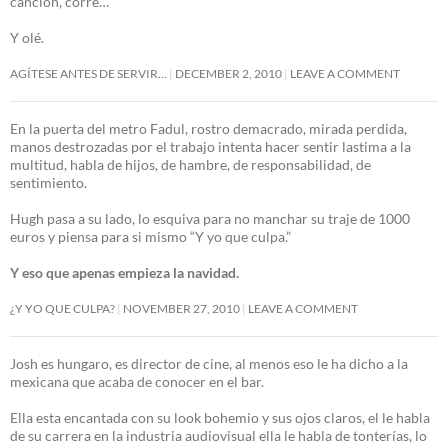
canción, corre…
Y olé.
AGÍTESE ANTES DE SERVIR…
DECEMBER 2, 2010
LEAVE A COMMENT
En la puerta del metro Fadul, rostro demacrado, mirada perdida,
manos destrozadas por el trabajo intenta hacer sentir lastima a la
multitud, habla de hijos, de hambre, de responsabilidad, de
sentimiento.
Hugh pasa a su lado, lo esquiva para no manchar su traje de 1000
euros y piensa para si mismo “Y yo que culpa.”
Y eso que apenas empieza la navidad.
¿Y YO QUE CULPA?
NOVEMBER 27, 2010
LEAVE A COMMENT
Josh es hungaro, es director de cine, al menos eso le ha dicho a la
mexicana que acaba de conocer en el bar.
Ella esta encantada con su look bohemio y sus ojos claros, el le habla
de su carrera en la industria audiovisual ella le habla de tonterías, lo