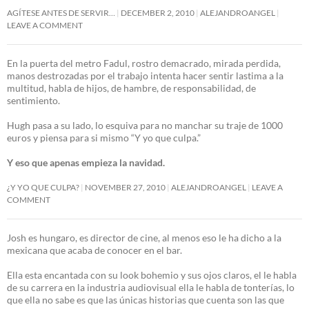
AGÍTESE ANTES DE SERVIR…
DECEMBER 2, 2010
ALEJANDROANGEL
LEAVE A COMMENT
En la puerta del metro Fadul, rostro demacrado, mirada perdida,
manos destrozadas por el trabajo intenta hacer sentir lastima a la
multitud, habla de hijos, de hambre, de responsabilidad, de
sentimiento.
Hugh pasa a su lado, lo esquiva para no manchar su traje de 1000
euros y piensa para si mismo “Y yo que culpa.”
Y eso que apenas empieza la navidad.
¿Y YO QUE CULPA?
NOVEMBER 27, 2010
ALEJANDROANGEL
LEAVE A
COMMENT
Josh es hungaro, es director de cine, al menos eso le ha dicho a la
mexicana que acaba de conocer en el bar.
Ella esta encantada con su look bohemio y sus ojos claros, el le habla
de su carrera en la industria audiovisual ella le habla de tonterías, lo
que ella no sabe es que las únicas historias que cuenta son las que