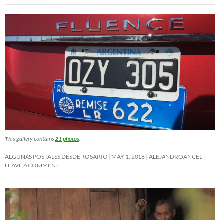
This gallery contains
21 photos
.
ALGUNAS POSTALES DESDE ROSARIO
MAY 1, 2018
ALEJANDROANGEL
LEAVE A COMMENT