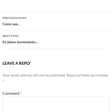
Post
PREVIOUS POST
navigation
Como sea…
NEXT POST
En pleno movimiento…
LEAVE A REPLY
Your email address will not be published.
Required fields are marked
*
Comment
*