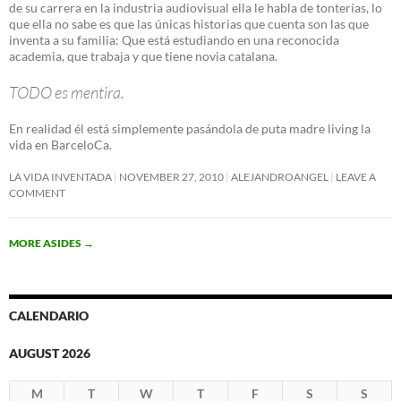
de su carrera en la industria audiovisual ella le habla de tonterías, lo
que ella no sabe es que las únicas historias que cuenta son las que
inventa a su familia: Que está estudiando en una reconocida
academia, que trabaja y que tiene novia catalana.
TODO es mentira.
En realidad él está simplemente pasándola de puta madre living la
vida en BarceloCa.
LA VIDA INVENTADA
NOVEMBER 27, 2010
ALEJANDROANGEL
LEAVE A
COMMENT
MORE ASIDES
→
CALENDARIO
AUGUST 2026
M
T
W
T
F
S
S