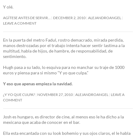
Y olé.
AGÍTESE ANTES DE SERVIR…
DECEMBER 2, 2010
ALEJANDROANGEL
LEAVE A COMMENT
En la puerta del metro Fadul, rostro demacrado, mirada perdida,
manos destrozadas por el trabajo intenta hacer sentir lastima a la
multitud, habla de hijos, de hambre, de responsabilidad, de
sentimiento.
Hugh pasa a su lado, lo esquiva para no manchar su traje de 1000
euros y piensa para si mismo “Y yo que culpa.”
Y eso que apenas empieza la navidad.
¿Y YO QUE CULPA?
NOVEMBER 27, 2010
ALEJANDROANGEL
LEAVE A
COMMENT
Josh es hungaro, es director de cine, al menos eso le ha dicho a la
mexicana que acaba de conocer en el bar.
Ella esta encantada con su look bohemio y sus ojos claros, el le habla