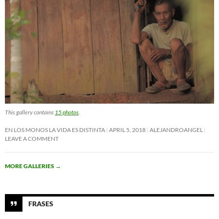
This gallery contains
15 photos
.
EN LOS MONOS LA VIDA ES DISTINTA
APRIL 5, 2018
ALEJANDROANGEL
LEAVE A COMMENT
MORE GALLERIES
→
FRASES