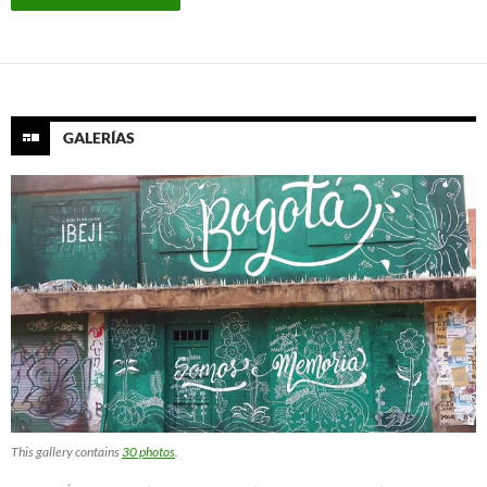
GALERÍAS
This gallery contains
30 photos
.