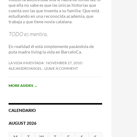
que ella no sabe es que las únicas historias que
cuenta son las que inventa a su familia: Que está
estudiando en una reconocida academia, que
trabaja y que tiene novia catalana.
TODO es mentira.
En realidad él está simplemente pasándola de
puta madre living la vida en BarceloCa.
LA VIDA INVENTADA
NOVEMBER 27, 2010
ALEJANDROANGEL
LEAVE A COMMENT
MORE ASIDES
→
CALENDARIO
AUGUST 2026
M
T
W
T
F
S
S