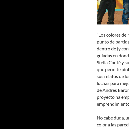
“Los colores del
punto de partida 
dentro de (y con
guiadas en donde
Stella Canté y s
que permite pint
sus relatos de lo
luchas para mejo
de Andrés Barón 
proyecto ha emp
emprendimiento
No cabe duda, u
color a las pare