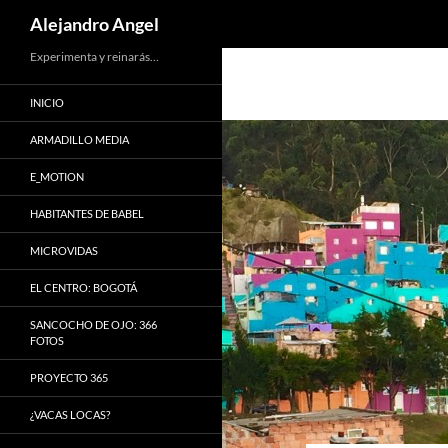
Search
Alejandro Angel
Skip
Experimenta y reinarás…
to
INICIO
content
ARMADILLO MEDIA
E_MOTION
HABITANTES DE BABEL
MICROVIDAS
EL CENTRO: BOGOTÁ
SANCOCHO DE OJO: 366
FOTOS
PROYECTO 365
¿VACAS LOCAS?