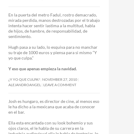
En la puerta del metro Fadul, rostro demacrado,
mirada perdida, manos destrozadas por el trabajo
intenta hacer sentir lastima a la multitud, habla
de hijos, de hambre, de responsabilidad, de
sentimiento.
Hugh pasa a su lado, lo esquiva para no manchar
su traje de 1000 euros y piensa para si mismo “Y
yo que culpa.”
Y eso que apenas empieza la navidad.
¿Y YO QUE CULPA?
NOVEMBER 27, 2010
ALEJANDROANGEL
LEAVE A COMMENT
Josh es hungaro, es director de cine, al menos eso
le ha dicho a la mexicana que acaba de conocer
en el bar.
Ella esta encantada con su look bohemio y sus
ojos claros, el le habla de su carrera en la
industria audiovisual ella le habla de tonterías, lo