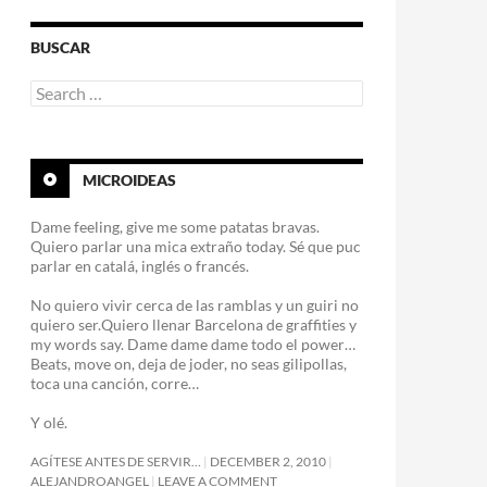
BUSCAR
Search
for:
MICROIDEAS
Dame feeling, give me some patatas bravas.
Quiero parlar una mica extraño today. Sé que puc
parlar en catalá, inglés o francés.
No quiero vivir cerca de las ramblas y un guiri no
quiero ser.Quiero llenar Barcelona de graffities y
my words say. Dame dame dame todo el power…
Beats, move on, deja de joder, no seas gilipollas,
toca una canción, corre…
Y olé.
AGÍTESE ANTES DE SERVIR…
DECEMBER 2, 2010
ALEJANDROANGEL
LEAVE A COMMENT