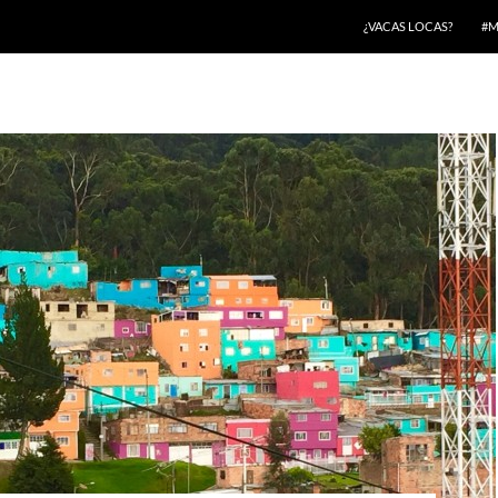
¿VACAS LOCAS?
#M