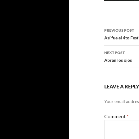
Post
PREVIOUS POST
navigatio
Así fue el 4to Fe
NEXT POST
Abran los ojos
LEAVE A REPL
Your email address
Comment
*