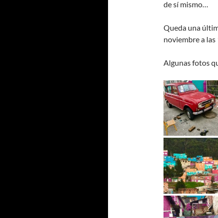
de sí mismo…
Queda una últim
noviembre a las
Algunas fotos qu