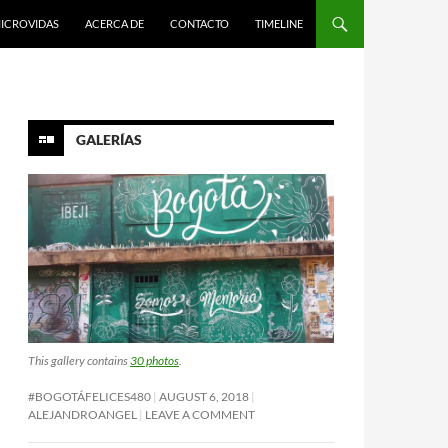
ICROVIDAS
ACERCA DE
CONTACTO
TIMELINE
GALERÍAS
This gallery contains
30 photos
.
#BOGOTÁFELICES480
AUGUST 6, 2018
ALEJANDROANGEL
LEAVE A COMMENT