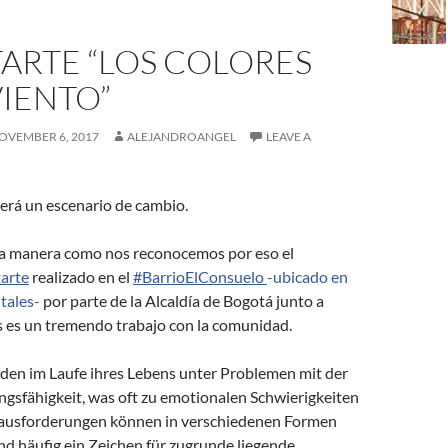
ARTE “LOS COLORES
VIENTO”
OVEMBER 6, 2017
ALEJANDROANGEL
LEAVE A
será un escenario de cambio.
 la manera como nos reconocemos por eso el
arte
realizado en el
#
BarrioElConsuelo
-ubicado en
ntales-
por parte de la Alcaldía de Bogotá junto a
 es un tremendo trabajo con la comunidad.
iden im Laufe ihres Lebens unter Problemen mit der
ngsfähigkeit, was oft zu emotionalen Schwierigkeiten
rausforderungen können in verschiedenen Formen
nd häufig ein Zeichen für zugrunde liegende