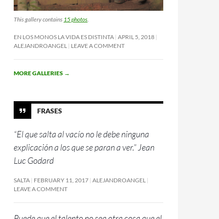
This gallery contains
15 photos
.
EN LOS MONOS LA VIDA ES DISTINTA
APRIL 5, 2018
ALEJANDROANGEL
LEAVE A COMMENT
MORE GALLERIES
→
FRASES
“El que salta al vacío no le debe ninguna
explicación a los que se paran a ver.” Jean
Luc Godard
SALTA
FEBRUARY 11, 2017
ALEJANDROANGEL
LEAVE A COMMENT
Puede que el talento no sea otra cosa que el