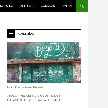
ICROVIDAS
ACERCA DE
CONTACTO
TIMELINE
GALERÍAS
This gallery contains
30 photos
.
#BOGOTÁFELICES480
AUGUST 6, 2018
ALEJANDROANGEL
LEAVE A COMMENT