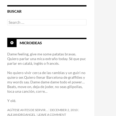
BUSCAR
Search
for:
MICROIDEAS
Dame feeling, give me some patatas bravas.
Quiero parlar una mica extraño today. Sé que puc
parlar en catalá, inglés o francés.
No quiero vivir cerca de las ramblas y un guiri no
quiero ser.Quiero llenar Barcelona de graffities y
my words say. Dame dame dame todo el power…
Beats, move on, deja de joder, no seas gilipollas,
toca una canción, corre…
Y olé.
AGÍTESE ANTES DE SERVIR…
DECEMBER 2, 2010
ALEJANDROANGEL
LEAVE A COMMENT