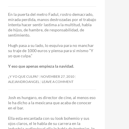
En la puerta del metro Fadul, rostro demacrado,
mirada perdida, manos destrozadas por el trabajo
intenta hacer sentir lastima a la multitud, habla
de hijos, de hambre, de responsabilidad, de
sentimiento.
Hugh pasa a su lado, lo esquiva para no manchar
su traje de 1000 euros y piensa para si mismo “Y
yo que culpa.”
Y eso que apenas empieza la navidad.
¿Y YO QUE CULPA?
NOVEMBER 27, 2010
ALEJANDROANGEL
LEAVE A COMMENT
Josh es hungaro, es director de cine, al menos eso
le ha dicho a la mexicana que acaba de conocer
en el bar.
Ella esta encantada con su look bohemio y sus
ojos claros, el le habla de su carrera en la
industria audiovisual ella le habla de tonterías, lo