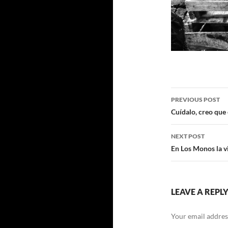
Post
PREVIOUS POST
navigatio
Cuídalo, creo que
NEXT POST
En Los Monos la vi
LEAVE A REPL
Your email address