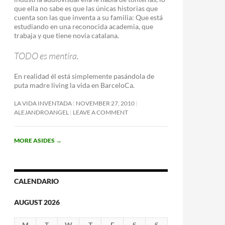
que ella no sabe es que las únicas historias que
cuenta son las que inventa a su familia: Que está
estudiando en una reconocida academia, que
trabaja y que tiene novia catalana.
TODO es mentira.
En realidad él está simplemente pasándola de
puta madre living la vida en BarceloCa.
LA VIDA INVENTADA
NOVEMBER 27, 2010
ALEJANDROANGEL
LEAVE A COMMENT
MORE ASIDES
→
CALENDARIO
AUGUST 2026
M
T
W
T
F
S
S