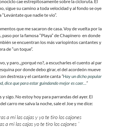
onociclo cae estrepitosamente sobre la cicloruta. El
no, sigue su camino a toda velocidad y al fondo se oye
a “Levántate que nadie te vio”.
umentos que me sacaron de casa. Voy de vuelta por la
, paso por la famosa “Playa” de Chapinero en donde
ambién se encuentran los más variopintos cantantes y
era de “un toque”.
o, y paro, ¿porqué no?, a escucharles el cuento al par
 esquina por donde debo girar, el del acordeón mueve
on destreza y el cantante canta
“
Hay un dicho popular
d, d
ice que para estar guindando mejor es caer…
”
s y sigo. No estoy hoy para parrandas del ayer. El
del carro me salva la noche, sale el Joe y me dice:
as a mí las cajas y yo te tiro los cajones
as a mi las cajas yo te tiro los cajones
”