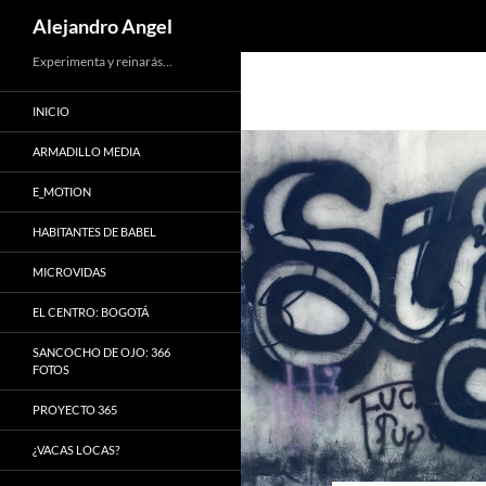
Search
Alejandro Angel
Skip
Experimenta y reinarás…
to
INICIO
content
ARMADILLO MEDIA
E_MOTION
HABITANTES DE BABEL
MICROVIDAS
EL CENTRO: BOGOTÁ
SANCOCHO DE OJO: 366
FOTOS
PROYECTO 365
¿VACAS LOCAS?