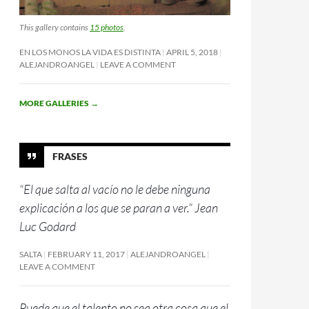
This gallery contains
15 photos
.
EN LOS MONOS LA VIDA ES DISTINTA
APRIL 5, 2018
ALEJANDROANGEL
LEAVE A COMMENT
MORE GALLERIES
→
FRASES
“El que salta al vacío no le debe ninguna
explicación a los que se paran a ver.” Jean
Luc Godard
SALTA
FEBRUARY 11, 2017
ALEJANDROANGEL
LEAVE A COMMENT
Puede que el talento no sea otra cosa que el