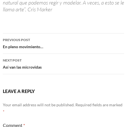
natural que podemos regir y modelar. A veces, a esto se le
llama arte”. Cris Marker
Post
PREVIOUS POST
navigation
En pleno movimiento…
NEXT POST
Así van las microvidas
LEAVE A REPLY
Your email address will not be published.
Required fields are marked
*
Comment
*