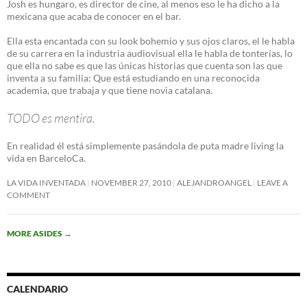
Josh es hungaro, es director de cine, al menos eso le ha dicho a la
mexicana que acaba de conocer en el bar.
Ella esta encantada con su look bohemio y sus ojos claros, el le habla
de su carrera en la industria audiovisual ella le habla de tonterías, lo
que ella no sabe es que las únicas historias que cuenta son las que
inventa a su familia: Que está estudiando en una reconocida
academia, que trabaja y que tiene novia catalana.
TODO es mentira.
En realidad él está simplemente pasándola de puta madre living la
vida en BarceloCa.
LA VIDA INVENTADA
NOVEMBER 27, 2010
ALEJANDROANGEL
LEAVE A
COMMENT
MORE ASIDES
→
CALENDARIO