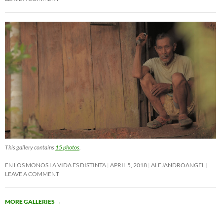
This gallery contains
15 photos
.
EN LOS MONOS LA VIDA ES DISTINTA
APRIL 5, 2018
ALEJANDROANGEL
LEAVE A COMMENT
MORE GALLERIES
→