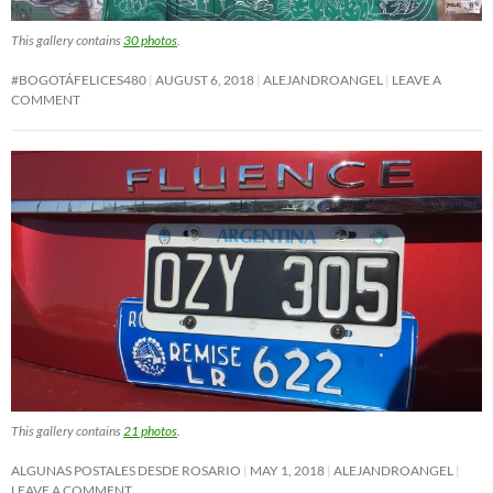
This gallery contains
30 photos
.
#BOGOTÁFELICES480
AUGUST 6, 2018
ALEJANDROANGEL
LEAVE A
COMMENT
This gallery contains
21 photos
.
ALGUNAS POSTALES DESDE ROSARIO
MAY 1, 2018
ALEJANDROANGEL
LEAVE A COMMENT