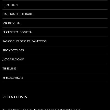
E_MOTION
HABITANTES DE BABEL
MICROVIDAS
EL CENTRO: BOGOTÁ
SANCOCHO DE OJO: 366 FOTOS
PROYECTO 365
¿VACAS LOCAS?
TIMELINE
#MICROVIDAS
RECENT POSTS
#E_motion 7 de 52: Un segundo al día durante 2021