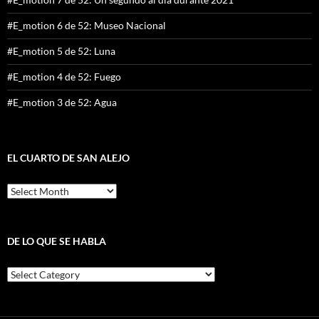
#E_motion 6 de 52: Museo Nacional
#E_motion 5 de 52: Luna
#E_motion 4 de 52: Fuego
#E_motion 3 de 52: Agua
EL CUARTO DE SAN ALEJO
El
cuarto
de
San
Alejo
DE LO QUE SE HABLA
De
lo
que
se