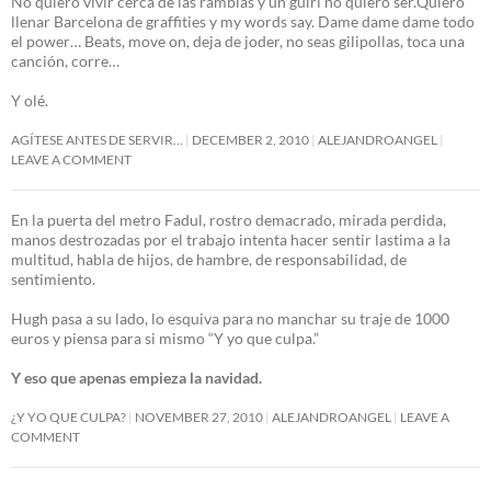
No quiero vivir cerca de las ramblas y un guiri no quiero ser.Quiero
llenar Barcelona de graffities y my words say. Dame dame dame todo
el power… Beats, move on, deja de joder, no seas gilipollas, toca una
canción, corre…
Y olé.
AGÍTESE ANTES DE SERVIR…
DECEMBER 2, 2010
ALEJANDROANGEL
LEAVE A COMMENT
En la puerta del metro Fadul, rostro demacrado, mirada perdida,
manos destrozadas por el trabajo intenta hacer sentir lastima a la
multitud, habla de hijos, de hambre, de responsabilidad, de
sentimiento.
Hugh pasa a su lado, lo esquiva para no manchar su traje de 1000
euros y piensa para si mismo “Y yo que culpa.”
Y eso que apenas empieza la navidad.
¿Y YO QUE CULPA?
NOVEMBER 27, 2010
ALEJANDROANGEL
LEAVE A
COMMENT