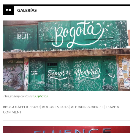
GALERÍAS
This gallery contains
30 photos
.
#BOGOTÁFELICES480
AUGUST 6, 2018
ALEJANDROANGEL
LEAVE A
COMMENT