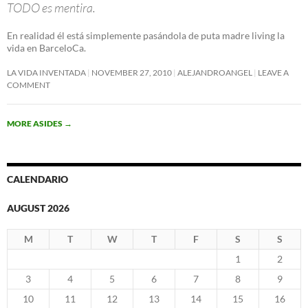
TODO es mentira.
En realidad él está simplemente pasándola de puta madre living la
vida en BarceloCa.
LA VIDA INVENTADA
NOVEMBER 27, 2010
ALEJANDROANGEL
LEAVE A
COMMENT
MORE ASIDES
→
CALENDARIO
AUGUST 2026
M
T
W
T
F
S
S
1
2
3
4
5
6
7
8
9
10
11
12
13
14
15
16