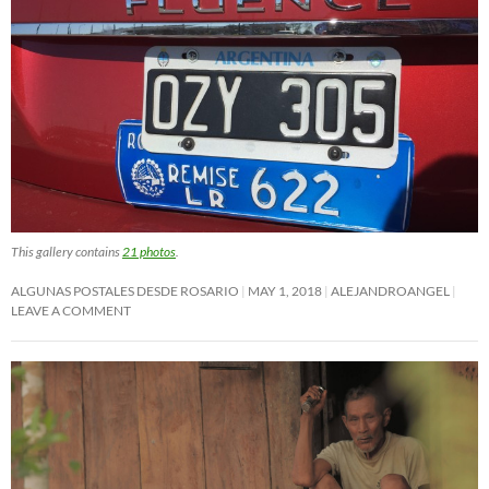
This gallery contains
21 photos
.
ALGUNAS POSTALES DESDE ROSARIO
MAY 1, 2018
ALEJANDROANGEL
LEAVE A COMMENT