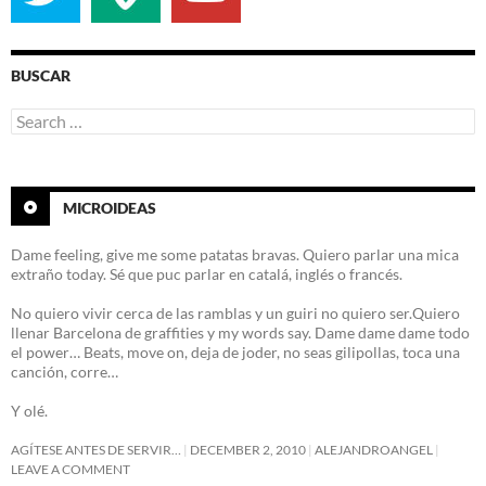
BUSCAR
Search
for:
MICROIDEAS
Dame feeling, give me some patatas bravas. Quiero parlar una mica
extraño today. Sé que puc parlar en catalá, inglés o francés.
No quiero vivir cerca de las ramblas y un guiri no quiero ser.Quiero
llenar Barcelona de graffities y my words say. Dame dame dame todo
el power… Beats, move on, deja de joder, no seas gilipollas, toca una
canción, corre…
Y olé.
AGÍTESE ANTES DE SERVIR…
DECEMBER 2, 2010
ALEJANDROANGEL
LEAVE A COMMENT