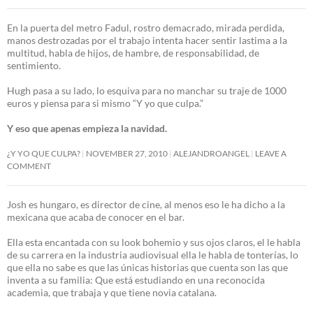
En la puerta del metro Fadul, rostro demacrado, mirada perdida,
manos destrozadas por el trabajo intenta hacer sentir lastima a la
multitud, habla de hijos, de hambre, de responsabilidad, de
sentimiento.
Hugh pasa a su lado, lo esquiva para no manchar su traje de 1000
euros y piensa para si mismo “Y yo que culpa.”
Y eso que apenas empieza la navidad.
¿Y YO QUE CULPA?
NOVEMBER 27, 2010
ALEJANDROANGEL
LEAVE A
COMMENT
Josh es hungaro, es director de cine, al menos eso le ha dicho a la
mexicana que acaba de conocer en el bar.
Ella esta encantada con su look bohemio y sus ojos claros, el le habla
de su carrera en la industria audiovisual ella le habla de tonterías, lo
que ella no sabe es que las únicas historias que cuenta son las que
inventa a su familia: Que está estudiando en una reconocida
academia, que trabaja y que tiene novia catalana.