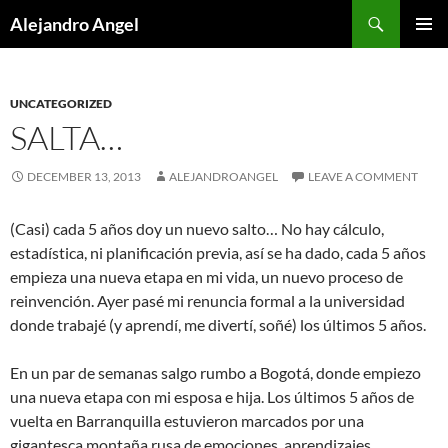
Skip
Search
Alejandro Angel
to
PRIMAR
content
MENU
UNCATEGORIZED
SALTA…
DECEMBER 13, 2013
ALEJANDROANGEL
LEAVE A COMMENT
(Casi) cada 5 años doy un nuevo salto… No hay cálculo,
estadística, ni planificación previa, así se ha dado, cada 5 años
empieza una nueva etapa en mi vida, un nuevo proceso de
reinvención. Ayer pasé mi renuncia formal a la universidad
donde trabajé (y aprendí, me divertí, soñé) los últimos 5 años.
En un par de semanas salgo rumbo a Bogotá, donde empiezo
una nueva etapa con mi esposa e hija. Los últimos 5 años de
vuelta en Barranquilla estuvieron marcados por una
gigantesca montaña rusa de emociones, aprendizajes,