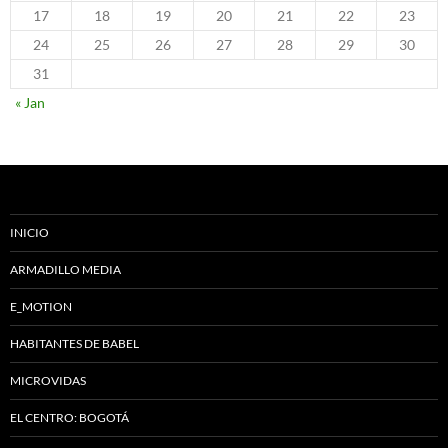
17
18
19
20
21
22
23
24
25
26
27
28
29
30
31
« Jan
INICIO
ARMADILLO MEDIA
E_MOTION
HABITANTES DE BABEL
MICROVIDAS
EL CENTRO: BOGOTÁ