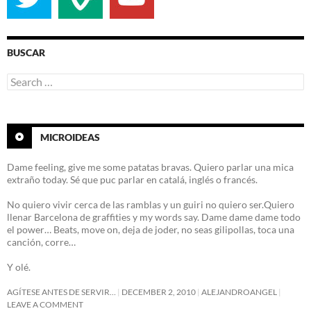
BUSCAR
Search
for:
MICROIDEAS
Dame feeling, give me some patatas bravas. Quiero parlar una mica
extraño today. Sé que puc parlar en catalá, inglés o francés.
No quiero vivir cerca de las ramblas y un guiri no quiero ser.Quiero
llenar Barcelona de graffities y my words say. Dame dame dame todo
el power… Beats, move on, deja de joder, no seas gilipollas, toca una
canción, corre…
Y olé.
AGÍTESE ANTES DE SERVIR…
DECEMBER 2, 2010
ALEJANDROANGEL
LEAVE A COMMENT