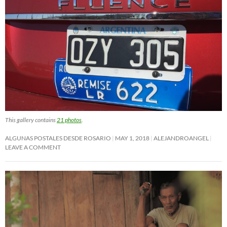
This gallery contains
21 photos
.
ALGUNAS POSTALES DESDE ROSARIO
MAY 1, 2018
ALEJANDROANGEL
LEAVE A COMMENT