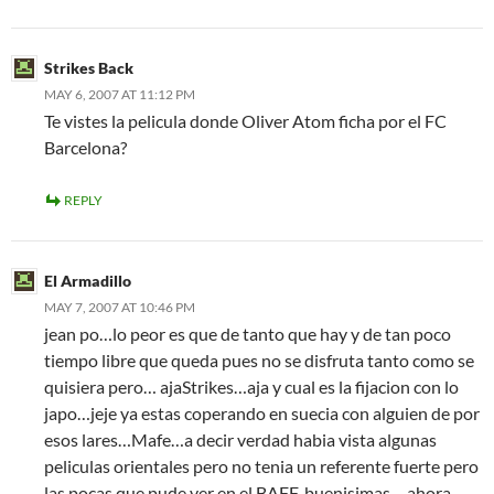
Strikes Back
MAY 6, 2007 AT 11:12 PM
Te vistes la pelicula donde Oliver Atom ficha por el FC
Barcelona?
REPLY
El Armadillo
MAY 7, 2007 AT 10:46 PM
jean po…lo peor es que de tanto que hay y de tan poco
tiempo libre que queda pues no se disfruta tanto como se
quisiera pero… ajaStrikes…aja y cual es la fijacion con lo
japo…jeje ya estas coperando en suecia con alguien de por
esos lares…Mafe…a decir verdad habia vista algunas
peliculas orientales pero no tenia un referente fuerte pero
las pocas que pude ver en el BAFF..buenisimas …ahora