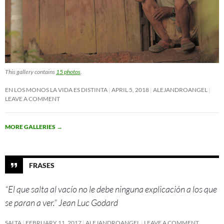
This gallery contains
15 photos
.
EN LOS MONOS LA VIDA ES DISTINTA
APRIL 5, 2018
ALEJANDROANGEL
LEAVE A COMMENT
MORE GALLERIES
→
FRASES
“El que salta al vacío no le debe ninguna explicación a los que
se paran a ver.” Jean Luc Godard
SALTA
FEBRUARY 11, 2017
ALEJANDROANGEL
LEAVE A COMMENT