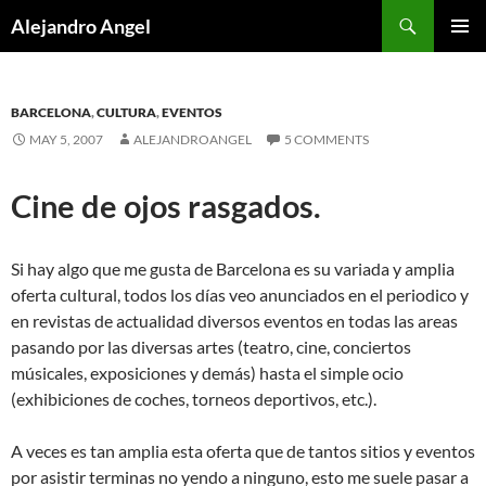
Skip
Search
Alejandro Angel
to
PRIMAR
content
MENU
BARCELONA
,
CULTURA
,
EVENTOS
MAY 5, 2007
ALEJANDROANGEL
5 COMMENTS
Cine de ojos rasgados.
Si hay algo que me gusta de Barcelona es su variada y amplia
oferta cultural, todos los días veo anunciados en el periodico y
en revistas de actualidad diversos eventos en todas las areas
pasando por las diversas artes (teatro, cine, conciertos
músicales, exposiciones y demás) hasta el simple ocio
(exhibiciones de coches, torneos deportivos, etc.).
A veces es tan amplia esta oferta que de tantos sitios y eventos
por asistir terminas no yendo a ninguno, esto me suele pasar a