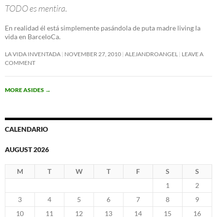
TODO es mentira.
En realidad él está simplemente pasándola de puta madre living la
vida en BarceloCa.
LA VIDA INVENTADA
NOVEMBER 27, 2010
ALEJANDROANGEL
LEAVE A
COMMENT
MORE ASIDES
→
CALENDARIO
AUGUST 2026
M
T
W
T
F
S
S
1
2
3
4
5
6
7
8
9
10
11
12
13
14
15
16