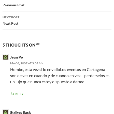
navigation
Previous Post
NEXT POST
Next Post
5 THOUGHTS ON “”
Jean Po
MAY 6, 2007 AT 3:54 AM
Hombe, esta vez si lo envidioLos eventos en Cartagena
son de vez en cuando y de cuando en vez… perderselos es
un lujo que nunca estoy dispuesto a darme
REPLY
Strikes Back