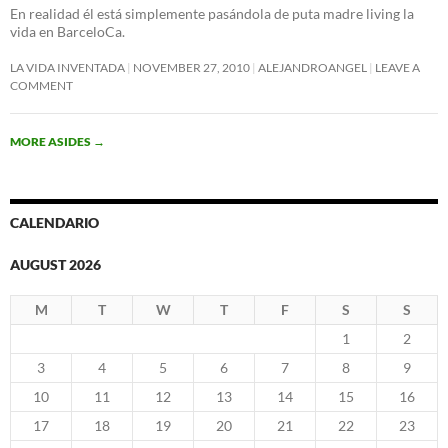
En realidad él está simplemente pasándola de puta madre living la
vida en BarceloCa.
LA VIDA INVENTADA
NOVEMBER 27, 2010
ALEJANDROANGEL
LEAVE A
COMMENT
MORE ASIDES
→
CALENDARIO
AUGUST 2026
M
T
W
T
F
S
S
1
2
3
4
5
6
7
8
9
10
11
12
13
14
15
16
17
18
19
20
21
22
23