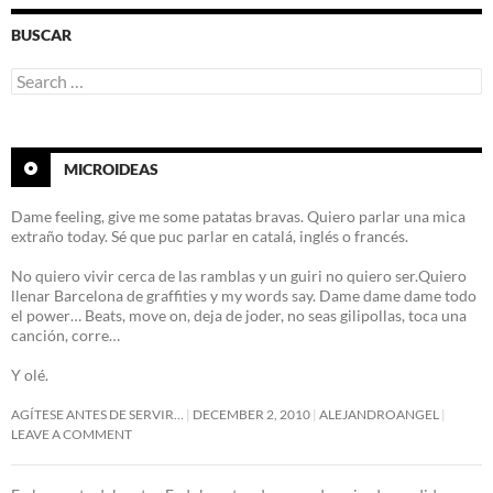
BUSCAR
Search
for:
MICROIDEAS
Dame feeling, give me some patatas bravas. Quiero parlar una mica
extraño today. Sé que puc parlar en catalá, inglés o francés.
No quiero vivir cerca de las ramblas y un guiri no quiero ser.Quiero
llenar Barcelona de graffities y my words say. Dame dame dame todo
el power… Beats, move on, deja de joder, no seas gilipollas, toca una
canción, corre…
Y olé.
AGÍTESE ANTES DE SERVIR…
DECEMBER 2, 2010
ALEJANDROANGEL
LEAVE A COMMENT