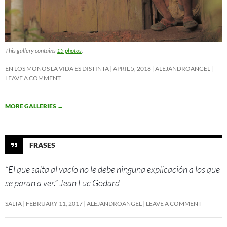
This gallery contains
15 photos
.
EN LOS MONOS LA VIDA ES DISTINTA
APRIL 5, 2018
ALEJANDROANGEL
LEAVE A COMMENT
MORE GALLERIES
→
FRASES
“El que salta al vacío no le debe ninguna explicación a los que
se paran a ver.” Jean Luc Godard
SALTA
FEBRUARY 11, 2017
ALEJANDROANGEL
LEAVE A COMMENT