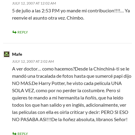
JULY 12, 2007 AT 12:02 AM
5 de julio a las 2:53 P.M yo mande mi contribucion!!!!… Ya
reenvie el asunto otra vez. Chimbo.
REPLY
Mafe
JULY 12, 2007 AT 2:02 AM
A ver doctor… como hacemos?Desde la Chinchiná-ti se le
mandó una tracalada de fotos hasta que sumercé papi dijo
NO MAS.De Harry Potter, he visto cada película UNA
SOLA VEZ, como por no perder la costumbre. Pero si
quieres te mando a mi hermanita la ñoñis, que ha leído
todos los que han salido y en inglés, adicionalmente, ver
las películas con ella es oirla criticar y decir: PERO SI ESO
NO PASABA ASI!!!De la ñoñez absoluta, líbranos Señor!
REPLY