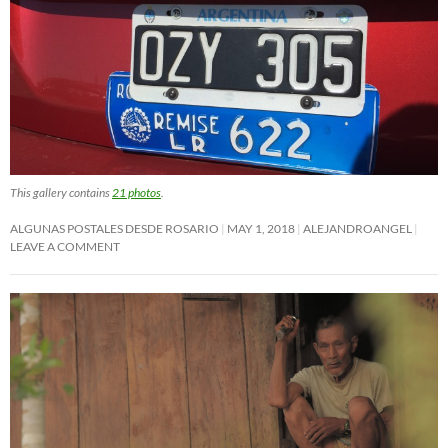
This gallery contains
21 photos
.
ALGUNAS POSTALES DESDE ROSARIO
MAY 1, 2018
ALEJANDROANGEL
LEAVE A COMMENT