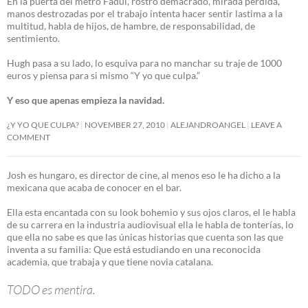
En la puerta del metro Fadul, rostro demacrado, mirada perdida,
manos destrozadas por el trabajo intenta hacer sentir lastima a la
multitud, habla de hijos, de hambre, de responsabilidad, de
sentimiento.
Hugh pasa a su lado, lo esquiva para no manchar su traje de 1000
euros y piensa para si mismo “Y yo que culpa.”
Y eso que apenas empieza la navidad.
¿Y YO QUE CULPA?
NOVEMBER 27, 2010
ALEJANDROANGEL
LEAVE A
COMMENT
Josh es hungaro, es director de cine, al menos eso le ha dicho a la
mexicana que acaba de conocer en el bar.
Ella esta encantada con su look bohemio y sus ojos claros, el le habla
de su carrera en la industria audiovisual ella le habla de tonterías, lo
que ella no sabe es que las únicas historias que cuenta son las que
inventa a su familia: Que está estudiando en una reconocida
academia, que trabaja y que tiene novia catalana.
TODO es mentira.