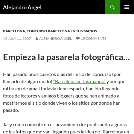
Skip
Search
Alejandro Angel
to
PRIMAR
content
MENU
BARCELONA
,
CONCURSO BARCELONA EN TUS MANOS
JULY 11, 2007
ALEJANDROANGEL
15 COMMENTS
Empieza la pasarela fotográfica…
Han pasado unos cuantos días del inicio del concurso (por
llamarlo de algún modo)
“Barcelona en tus manos”
y aunque
mi buzón de gmail todavía tiene espacio, han ido llegando
fotos de lectores y amigos bloggers que se han animado a
mostrarnos el sitio donde viven o los sitios por donde han
pasado.
Tal y como comenté en el lanzamiento iré publicando algunas
de las fotos que me van llegando pues la idea de “Barcelona en