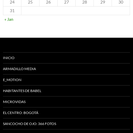
24
25
26
27
28
29
30
31
« Jan
INICIO
ARMADILLO MEDIA
E_MOTION
HABITANTES DE BABEL
MICROVIDAS
EL CENTRO: BOGOTÁ
SANCOCHO DE OJO: 366 FOTOS