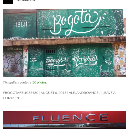
This gallery contains
30 photos
.
#BOGOTÁFELICES480
AUGUST 6, 2018
ALEJANDROANGEL
LEAVE A
COMMENT