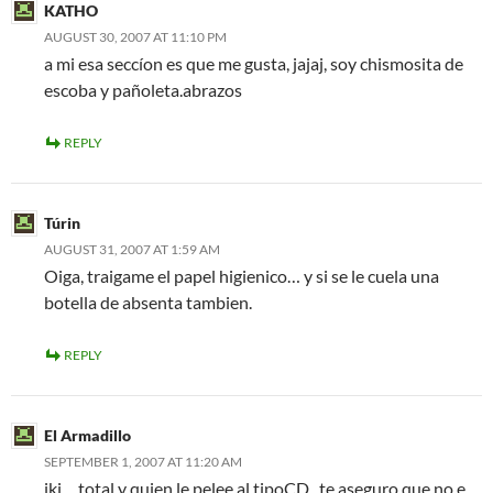
KATHO
AUGUST 30, 2007 AT 11:10 PM
a mi esa seccíon es que me gusta, jajaj, soy chismosita de
escoba y pañoleta.abrazos
REPLY
Túrin
AUGUST 31, 2007 AT 1:59 AM
Oiga, traigame el papel higienico… y si se le cuela una
botella de absenta tambien.
REPLY
El Armadillo
SEPTEMBER 1, 2007 AT 11:20 AM
iki… total y quien le pelee al tipoCD.. te aseguro que no e