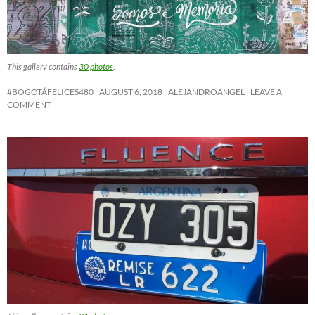
This gallery contains
30 photos
.
#BOGOTÁFELICES480
AUGUST 6, 2018
ALEJANDROANGEL
LEAVE A
COMMENT