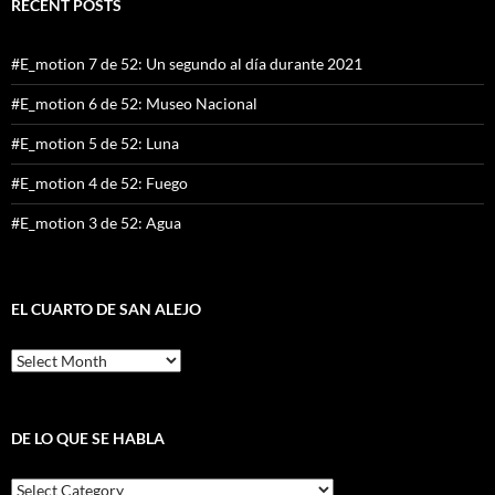
RECENT POSTS
#E_motion 7 de 52: Un segundo al día durante 2021
#E_motion 6 de 52: Museo Nacional
#E_motion 5 de 52: Luna
#E_motion 4 de 52: Fuego
#E_motion 3 de 52: Agua
EL CUARTO DE SAN ALEJO
El
cuarto
de
San
Alejo
DE LO QUE SE HABLA
De