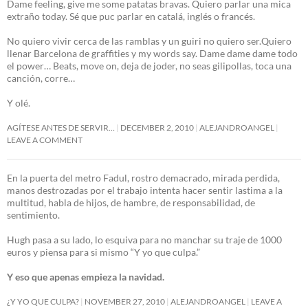
Dame feeling, give me some patatas bravas. Quiero parlar una mica
extraño today. Sé que puc parlar en catalá, inglés o francés.
No quiero vivir cerca de las ramblas y un guiri no quiero ser.Quiero
llenar Barcelona de graffities y my words say. Dame dame dame todo
el power… Beats, move on, deja de joder, no seas gilipollas, toca una
canción, corre…
Y olé.
AGÍTESE ANTES DE SERVIR…
DECEMBER 2, 2010
ALEJANDROANGEL
LEAVE A COMMENT
En la puerta del metro Fadul, rostro demacrado, mirada perdida,
manos destrozadas por el trabajo intenta hacer sentir lastima a la
multitud, habla de hijos, de hambre, de responsabilidad, de
sentimiento.
Hugh pasa a su lado, lo esquiva para no manchar su traje de 1000
euros y piensa para si mismo “Y yo que culpa.”
Y eso que apenas empieza la navidad.
¿Y YO QUE CULPA?
NOVEMBER 27, 2010
ALEJANDROANGEL
LEAVE A