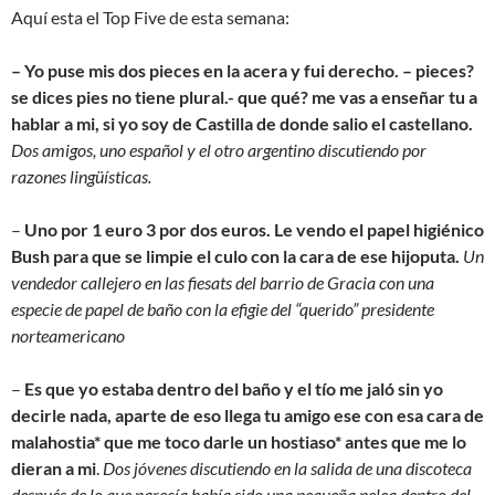
Aquí esta el Top Five de esta semana:
– Yo puse mis dos pieces en la acera y fui derecho. – pieces?
se dices pies no tiene plural.- que qué? me vas a enseñar tu a
hablar a mi, si yo soy de Castilla de donde salio el castellano.
Dos amigos, uno español y el otro argentino discutiendo por
razones lingüísticas.
–
Uno por 1 euro 3 por dos euros. Le vendo el papel higiénico
Bush para que se limpie el culo con la cara de ese hijoputa.
Un
vendedor callejero en las fiesats del barrio de Gracia con una
especie de papel de baño con la efigie del “querido” presidente
norteamericano
–
Es que yo estaba dentro del baño y el tío me jaló sin yo
decirle nada, aparte de eso llega tu amigo ese con esa cara de
malahostia* que me toco darle un hostiaso* antes que me lo
dieran a mi
.
Dos jóvenes discutiendo en la salida de una discoteca
después de lo que parecía había sido una pequeña pelea dentro del