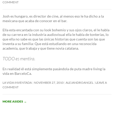
COMMENT
Josh es hungaro, es director de cine, al menos eso le ha dicho a la
mexicana que acaba de conocer en el bar.
Ella esta encantada con su look bohemio y sus ojos claros, el le habla
de su carrera en la industria audiovisual ella le habla de tonterías, lo
que ella no sabe es que las únicas historias que cuenta son las que
inventa a su familia: Que está estudiando en una reconocida
academia, que trabaja y que tiene novia catalana.
TODO es mentira.
En realidad él está simplemente pasándola de puta madre living la
vida en BarceloCa.
LA VIDA INVENTADA
NOVEMBER 27, 2010
ALEJANDROANGEL
LEAVE A
COMMENT
MORE ASIDES
→