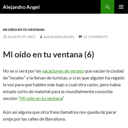
Skip
Search
Alejandro Angel
to
PRIMAR
content
MENU
MI OÍDO EN TU VENTANA
AUGUST 29, 2007
ALEJANDROANGEL
12 COMMENTS
Mi oído en tu ventana (6)
No se si será por las
vacaciones de verano
que vacían la ciudad
de “locales” y la llenan de turistas, o si es que alguien ha regado
la voz para que hablen más bajo o cual otra razón, pero había
estado corto de material para la mundialmente conocida
sección
“Mi oído en tu ventana
“
Aún así alguna que otra frase llamativa nos queda de parar
oreja por las calles de Barcelona.