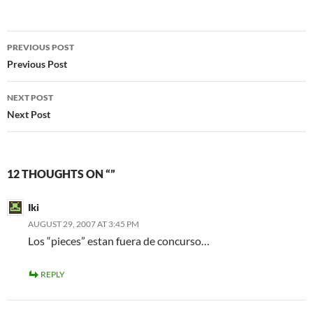
Post
PREVIOUS POST
navigation
Previous Post
NEXT POST
Next Post
12 THOUGHTS ON “”
Iki
AUGUST 29, 2007 AT 3:45 PM
Los “pieces” estan fuera de concurso…
REPLY