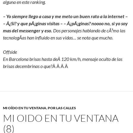
alguna en este ranking.
– Yo siempre llego a casa y me meto un buen rato a la internet –
– Â¿Si? y que pÃ¡ginas visitas – – Â¿pÃ¡ginas? noooo no, si yo soy
mas del messenger y eso.
Dos personajes hablando de cÃ³mo las
tecnologÃ­as han influido en sus vidas… se nota que mucho.
Offside
En Barcelona brisas hasta deÂ 120 km/h, mensaje oculto de las
brisas decembrinas o que?
Â Â Â Â
MI OÍDO EN TU VENTANA
,
POR LAS CALLES
MI OIDO EN TU VENTANA
(8)