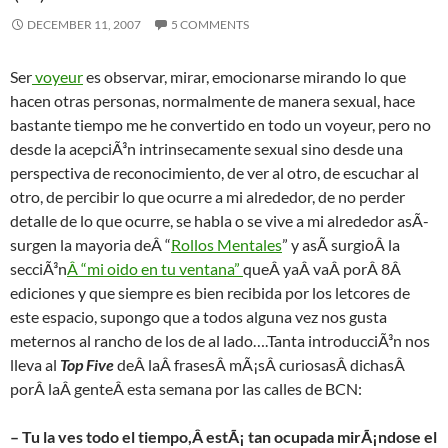
DECEMBER 11, 2007
5 COMMENTS
Ser
voyeur
es observar, mirar, emocionarse mirando lo que
hacen otras personas, normalmente de manera sexual, hace
bastante tiempo me he convertido en todo un voyeur, pero no
desde la acepciÃ³n intrinsecamente sexual sino desde una
perspectiva de reconocimiento, de ver al otro, de escuchar al
otro, de percibir lo que ocurre a mi alrededor, de no perder
detalle de lo que ocurre, se habla o se vive a mi alrededor asÃ­
surgen la mayoria deÂ “
Rollos Mentales
” y asÃ­ surgioÂ la
secciÃ³n
Â “mi oido en tu ventana”
queÂ yaÂ vaÂ porÂ 8Â
ediciones y que siempre es bien recibida por los letcores de
este espacio, supongo que a todos alguna vez nos gusta
meternos al rancho de los de al lado….Tanta introducciÃ³n nos
lleva al
Top Five
deÂ laÂ frasesÂ mÃ¡sÂ curiosasÂ dichasÂ
porÂ laÂ genteÂ esta semana por las calles de BCN:
– Tu la ves todo el tiempo,Â estÃ¡ tan ocupada mirÃ¡ndose el