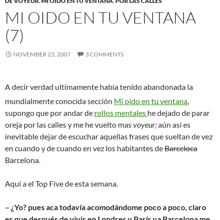
DE VOYEUR
,
MI OÍDO EN TU VENTANA
,
POR LAS CALLES
MI OIDO EN TU VENTANA
(7)
NOVEMBER 23, 2007
3 COMMENTS
A decir verdad ultimamente había tenido abandonada la
mundialmente conocida sección
Mi oido en tu ventana
,
supongo que por andar de
rollos mentales
he dejado de parar
oreja por las calles y me he vuelto mas
voyeur;
aún así es
inevitable dejar de escuchar aquellas frases que sueltan de vez
en cuando y de cuando en vez los habitantes de
Barceloca
Barcelona.
Aqui a el Top Five de esta semana.
– ¿Yo? pues aca todavía acomodándome poco a poco, claro
es que después de vivir en Londres y París ya Barcelona me