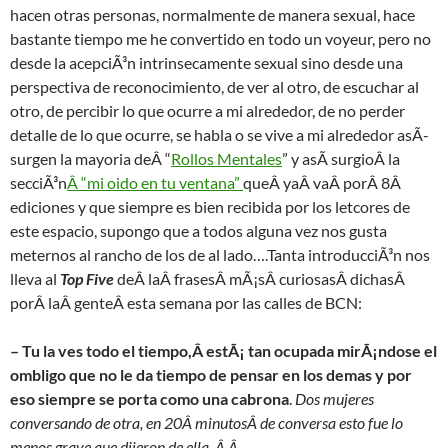
hacen otras personas, normalmente de manera sexual, hace
bastante tiempo me he convertido en todo un voyeur, pero no
desde la acepciÃ³n intrinsecamente sexual sino desde una
perspectiva de reconocimiento, de ver al otro, de escuchar al
otro, de percibir lo que ocurre a mi alrededor, de no perder
detalle de lo que ocurre, se habla o se vive a mi alrededor asÃ­
surgen la mayoria deÂ “
Rollos Mentales
” y asÃ­ surgioÂ la
secciÃ³n
Â “mi oido en tu ventana”
queÂ yaÂ vaÂ porÂ 8Â
ediciones y que siempre es bien recibida por los letcores de
este espacio, supongo que a todos alguna vez nos gusta
meternos al rancho de los de al lado….Tanta introducciÃ³n nos
lleva al
Top Five
deÂ laÂ frasesÂ mÃ¡sÂ curiosasÂ dichasÂ
porÂ laÂ genteÂ esta semana por las calles de BCN:
– Tu la ves todo el tiempo,Â estÃ¡ tan ocupada mirÃ¡ndose el
ombligo que no le da tiempo de pensar en los demas y por
eso siempre se porta como una cabrona
.
Dos mujeres
conversando de otra, en 20Â minutosÂ de conversa esto fue lo
menos grave que dijeron de ella. Â Â