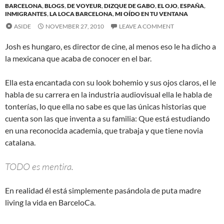
BARCELONA
,
BLOGS
,
DE VOYEUR
,
DIZQUE DE GABO
,
EL OJO
,
ESPAÑA
,
INMIGRANTES
,
LA LOCA BARCELONA
,
MI OÍDO EN TU VENTANA
ASIDE
NOVEMBER 27, 2010
LEAVE A COMMENT
Josh es hungaro, es director de cine, al menos eso le ha dicho a
la mexicana que acaba de conocer en el bar.
Ella esta encantada con su look bohemio y sus ojos claros, el le
habla de su carrera en la industria audiovisual ella le habla de
tonterías, lo que ella no sabe es que las únicas historias que
cuenta son las que inventa a su familia: Que está estudiando
en una reconocida academia, que trabaja y que tiene novia
catalana.
TODO es mentira.
En realidad él está simplemente pasándola de puta madre
living la vida en BarceloCa.