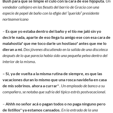
Bush para que se limpie el culo con la cara de ese hijoputa.
Un
vendedor callejero en las fiesats del barrio de Gracia con una
especie de papel de baño con la efigie del “querido” presidente
norteamericano
–
Es que yo estaba dentro del baño y el tío me jaló sin yo
decirle nada, aparte de eso llega tu amigo ese con esa cara de
malahostia* que me toco darle un hostiaso* antes que me lo
dieran a mi
.
Dos jóvenes discutiendo en la salida de una discoteca
después de lo que parecía había sido una pequeña pelea dentro del
interior de la misma
.
– Si, ya de vuelta a la misma rutina de siempre, es que las
vacaciones duran lo mismo que una rosca navideña en casa
de mis sobrinos. ahora a currar*
. Un empleado de banco a su
compañero, se notaba que sufría del típico estrés postvacacional.
–
Ahhh no señor acá o pagan todos o no paga ninguno pero
de listillos* ya estamos cansados.
En la entrada de la una