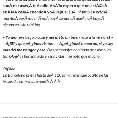
sonÂ excusas,Â teÂ odio;Â sÃ³lo espero que no estÃ©sÂ
enÂ laÂ casaÂ cuandoÂ yoÂ llegue.
LaÂ infaltableÂ peleaÂ
maritalÂ porÂ movil,Â noÂ hayÂ semanaÂ queÂ noÂ hayaÂ
alguna en este ranking.
– Yo siempre llego a casa y me meto un buen rato a la internet –
– Â¿Si? y que pÃ¡ginas visitas – – Â¿pÃ¡ginas? noooo no, si yo soy
mas del messenger y eso.
Dos personajes hablando de cÃ³mo las
tecnologÃ­as han influido en sus vidas… se nota que mucho.
Offside
En Barcelona brisas hasta deÂ 120 km/h, mensaje oculto de las
brisas decembrinas o que?
Â Â Â Â