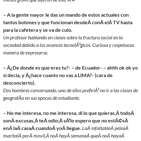
– A la gente mayor le das un mando de estos actuales con
tantos botones y que funcionan desdeÂ conÂ elÂ TV hasta
para la cafetera y se va de culo.
Un profesor hablando en clases sobre la fractura social en la
sociedad debido a los avances tecnolÃ³gicos. Curiosa y respetuosa
manera de expresarse.
– Â¿De donde es que eres tu?- – de Ecuador- – ahhh ok ok yo
si decia, y Â¿hace cuanto no vas a LIMA?- (cara de
desconcierto).
Dos hombres conversando, uno de ellos prefiriÃ³ no ir a las clases de
geografÃ­a en sus epocas de estudiante.
– No me interesa, no me interesa, di lo que quieras,Â todoÂ
sonÂ excusas,Â teÂ odio;Â sÃ³lo espero que no estÃ©sÂ
enÂ laÂ casaÂ cuandoÂ yoÂ llegue.
LaÂ infaltableÂ peleaÂ
maritalÂ porÂ movil,Â noÂ hayÂ semanaÂ queÂ noÂ hayaÂ