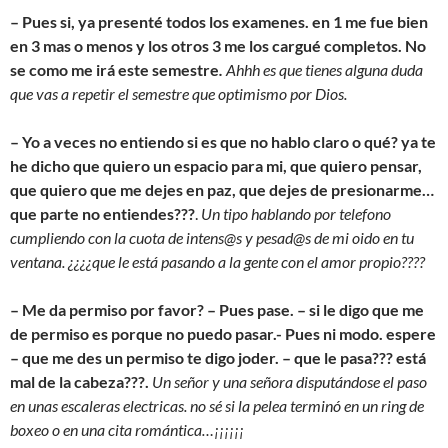
– Pues si, ya presenté todos los examenes. en 1 me fue bien
en 3 mas o menos y los otros 3 me los cargué completos. No
se como me irá este semestre
.
Ahhh es que tienes alguna duda
que vas a repetir el semestre que optimismo por Dios.
– Yo a veces no entiendo si es que no hablo claro o qué? ya te
he dicho que quiero un espacio para mi, que quiero pensar,
que quiero que me dejes en paz, que dejes de presionarme…
que parte no entiendes???
.
Un tipo hablando por telefono
cumpliendo con la cuota de intens@s y pesad@s de mi oido en tu
ventana. ¿¿¿¿que le está pasando a la gente con el amor propio????
– Me da permiso por favor? – Pues pase. – si le digo que me
de permiso es porque no puedo pasar.- Pues ni modo. espere
– que me des un permiso te digo joder. – que le pasa??? está
mal de la cabeza???.
Un señor y una señora disputándose el paso
en unas escaleras electricas. no sé si la pelea terminó en un ring de
boxeo o en una cita romántica…¡¡¡¡¡¡