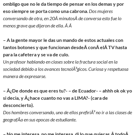
ombligo que no le da tiempo de pensar en los demas y por
eso siempre se porta como una cabrona
.
Dos mujeres
conversando de otra, en 20Â minutosÂ de conversa esto fue lo
menos grave que dijeron de ella. Â Â
– A la gente mayor le das un mando de estos actuales con
tantos botones y que funcionan desdeÂ conÂ elÂ TV hasta
para la cafetera y se va de culo.
Un profesor hablando en clases sobre la fractura social en la
sociedad debido a los avances tecnolÃ³gicos. Curiosa y respetuosa
manera de expresarse.
– Â¿De donde es que eres tu?- – de Ecuador- – ahhh ok ok yo
si decia, y Â¿hace cuanto no vas a LIMA?- (cara de
desconcierto).
Dos hombres conversando, uno de ellos prefiriÃ³ no ir a las clases de
geografÃ­a en sus epocas de estudiante.
– No me interesa, no me interesa, di lo que quieras,Â todoÂ