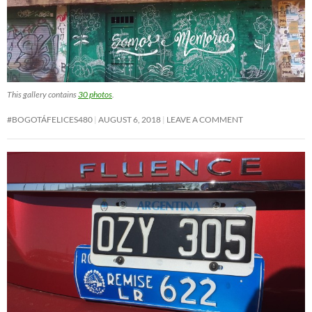
This gallery contains
30 photos
.
#BOGOTÁFELICES480
AUGUST 6, 2018
LEAVE A COMMENT