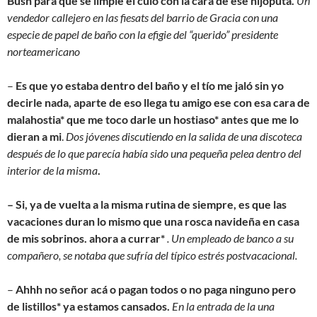
Bush para que se limpie el culo con la cara de ese hijoputa.
Un
vendedor callejero en las fiesats del barrio de Gracia con una
especie de papel de baño con la efigie del “querido” presidente
norteamericano
–
Es que yo estaba dentro del baño y el tío me jaló sin yo
decirle nada, aparte de eso llega tu amigo ese con esa cara de
malahostia* que me toco darle un hostiaso* antes que me lo
dieran a mi
.
Dos jóvenes discutiendo en la salida de una discoteca
después de lo que parecía había sido una pequeña pelea dentro del
interior de la misma
.
– Si, ya de vuelta a la misma rutina de siempre, es que las
vacaciones duran lo mismo que una rosca navideña en casa
de mis sobrinos. ahora a currar*
. Un empleado de banco a su
compañero, se notaba que sufría del típico estrés postvacacional.
–
Ahhh no señor acá o pagan todos o no paga ninguno pero
de listillos* ya estamos cansados.
En la entrada de la una