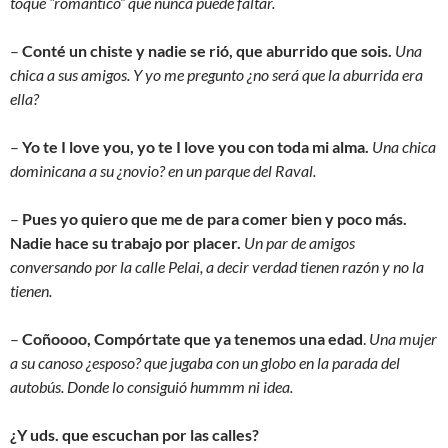
toque “romántico” que nunca puede faltar.
–
Conté un chiste y nadie se rió, que aburrido que sois.
Una
chica a sus amigos. Y yo me pregunto ¿no será que la aburrida era
ella?
–
Yo te I love you, yo te I love you con toda mi alma.
Una chica
dominicana a su ¿novio? en un parque del Raval.
–
Pues yo quiero que me de para comer bien y poco más.
Nadie hace su trabajo por placer.
Un par de amigos
conversando por la calle Pelai, a decir verdad tienen razón y no la
tienen.
–
Coñoooo, Compórtate que ya tenemos una edad
.
Una mujer
a su canoso ¿esposo? que jugaba con un globo en la parada del
autobús. Donde lo consiguió hummm ni idea.
¿Y uds. que escuchan por las calles?