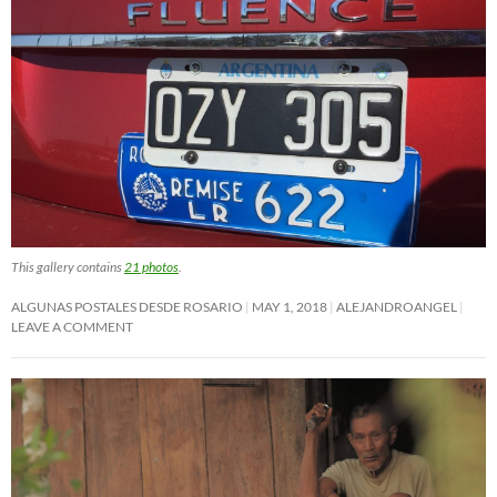
This gallery contains
21 photos
.
ALGUNAS POSTALES DESDE ROSARIO
MAY 1, 2018
ALEJANDROANGEL
LEAVE A COMMENT