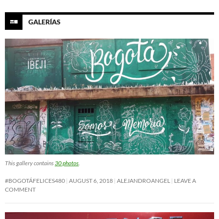
GALERÍAS
This gallery contains
30 photos
.
#BOGOTÁFELICES480
AUGUST 6, 2018
ALEJANDROANGEL
LEAVE A
COMMENT