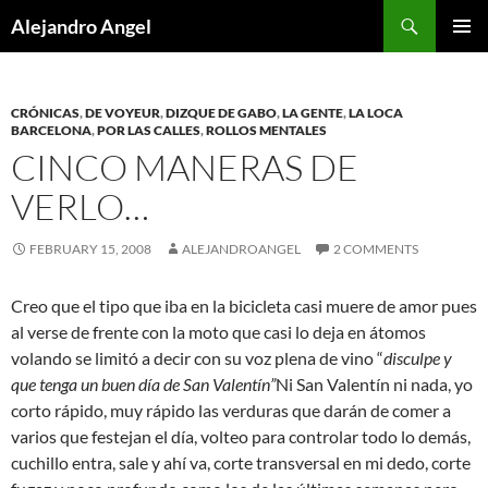
Skip
Search
Alejandro Angel
to
PRIMAR
content
MENU
CRÓNICAS
,
DE VOYEUR
,
DIZQUE DE GABO
,
LA GENTE
,
LA LOCA
BARCELONA
,
POR LAS CALLES
,
ROLLOS MENTALES
CINCO MANERAS DE
VERLO…
FEBRUARY 15, 2008
ALEJANDROANGEL
2 COMMENTS
Creo que el tipo que iba en la bicicleta casi muere de amor pues
al verse de frente con la moto que casi lo deja en átomos
volando se limitó a decir con su voz plena de vino “
disculpe y
que tenga un buen día de San Valentín”
Ni San Valentín ni nada, yo
corto rápido, muy rápido las verduras que darán de comer a
varios que festejan el día, volteo para controlar todo lo demás,
cuchillo entra, sale y ahí va, corte transversal en mi dedo, corte