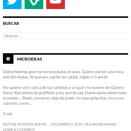
BUSCAR
Search
for:
MICROIDEAS
Dame feeling, give me some patatas bravas. Quiero parlar una mica
extraño today. Sé que puc parlar en catalá, inglés o francés.
No quiero vivir cerca de las ramblas y un guiri no quiero ser.Quiero
llenar Barcelona de graffities y my words say. Dame dame dame todo
el power… Beats, move on, deja de joder, no seas gilipollas, toca una
canción, corre…
Y olé.
AGÍTESE ANTES DE SERVIR…
DECEMBER 2, 2010
ALEJANDROANGEL
LEAVE A COMMENT