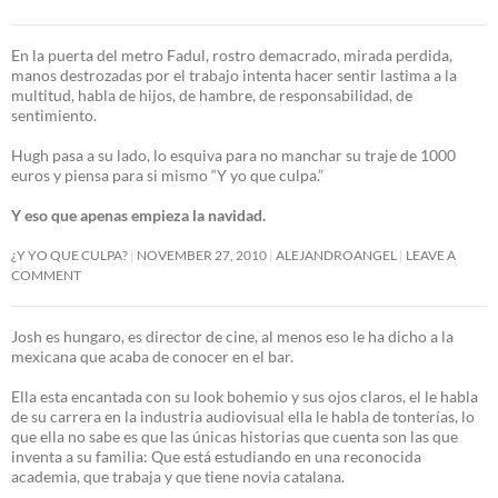
En la puerta del metro Fadul, rostro demacrado, mirada perdida,
manos destrozadas por el trabajo intenta hacer sentir lastima a la
multitud, habla de hijos, de hambre, de responsabilidad, de
sentimiento.
Hugh pasa a su lado, lo esquiva para no manchar su traje de 1000
euros y piensa para si mismo “Y yo que culpa.”
Y eso que apenas empieza la navidad.
¿Y YO QUE CULPA?
NOVEMBER 27, 2010
ALEJANDROANGEL
LEAVE A
COMMENT
Josh es hungaro, es director de cine, al menos eso le ha dicho a la
mexicana que acaba de conocer en el bar.
Ella esta encantada con su look bohemio y sus ojos claros, el le habla
de su carrera en la industria audiovisual ella le habla de tonterías, lo
que ella no sabe es que las únicas historias que cuenta son las que
inventa a su familia: Que está estudiando en una reconocida
academia, que trabaja y que tiene novia catalana.