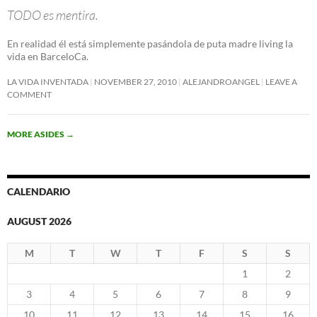
TODO es mentira.
En realidad él está simplemente pasándola de puta madre living la
vida en BarceloCa.
LA VIDA INVENTADA
NOVEMBER 27, 2010
ALEJANDROANGEL
LEAVE A
COMMENT
MORE ASIDES
→
CALENDARIO
AUGUST 2026
M
T
W
T
F
S
S
1
2
3
4
5
6
7
8
9
10
11
12
13
14
15
16