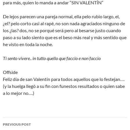
para más, quien lo manda a andar “SIN VALENTÍN”
De lejos parecen una pareja normal, ella pelo rubio largo, el,
¿el? pelo corto casi al rapé, no son nada agraciados ninguno de
los ¿las? dos, no se porqué será pero al besarse justo cuando
paso a su lado siento que es el beso más real y más sentido que
he visto en toda la noche.
Ti sento vivere.. in tutto quello que faccio e non faccio
Offside
Feliz día de san Valentín para todos aquellos que lo festejan….
(y la huelga llegó a su fin con funestos resultados o quien sabe
a lo mejor no….)
Post
PREVIOUS POST