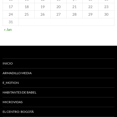
17
18
19
20
21
22
23
24
25
26
27
28
29
30
31
« Jan
INICIO
ARMADILLO MEDIA
E_MOTION
HABITANTES DE BABEL
MICROVIDAS
EL CENTRO: BOGOTÁ