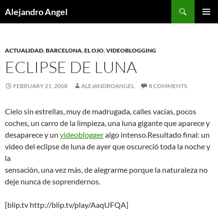
Skip
Search
Alejandro Angel
to
PRIMAR
content
MENU
ACTUALIDAD
,
BARCELONA
,
EL OJO
,
VIDEOBLOGGING
ECLIPSE DE LUNA
FEBRUARY 21, 2008
ALEJANDROANGEL
8 COMMENTS
Cielo sin estrellas, muy de madrugada, calles vacías, pocos
coches, un carro de la limpieza, una luna gigante que aparece y
desaparece y un
videoblogger
algo intenso.Resultado final: un
video del eclipse de luna de ayer que oscureció toda la noche y
la
sensación, una vez más, de alegrarme porque la naturaleza no
deje nunca de soprendernos.
[blip.tv http://blip.tv/play/AaqUFQA]