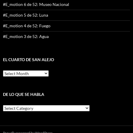
#E_motion 6 de 52: Museo Nacional
#E_motion 5 de 52: Luna
#E_motion 4 de 52: Fuego
#E_motion 3 de 52: Agua
EL CUARTO DE SAN ALEJO
El
cuarto
de
San
Alejo
DE LO QUE SE HABLA
De
lo
que
se
habla
Proudly powered by WordPress