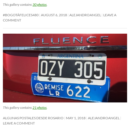
This gallery contains
30 photos
.
#BOGOTÁFELICES480
AUGUST 6, 2018
ALEJANDROANGEL
LEAVE A
COMMENT
This gallery contains
21 photos
.
ALGUNAS POSTALES DESDE ROSARIO
MAY 1, 2018
ALEJANDROANGEL
LEAVE A COMMENT