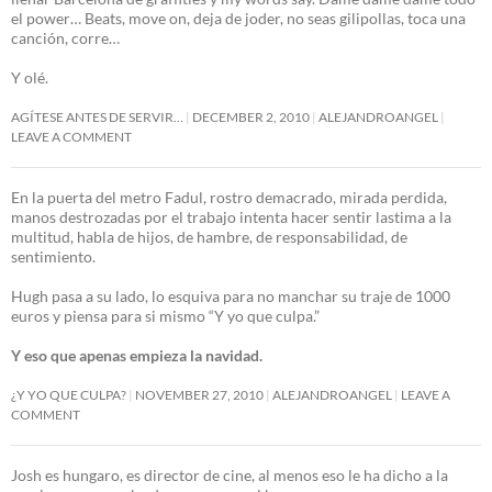
el power… Beats, move on, deja de joder, no seas gilipollas, toca una
canción, corre…
Y olé.
AGÍTESE ANTES DE SERVIR…
DECEMBER 2, 2010
ALEJANDROANGEL
LEAVE A COMMENT
En la puerta del metro Fadul, rostro demacrado, mirada perdida,
manos destrozadas por el trabajo intenta hacer sentir lastima a la
multitud, habla de hijos, de hambre, de responsabilidad, de
sentimiento.
Hugh pasa a su lado, lo esquiva para no manchar su traje de 1000
euros y piensa para si mismo “Y yo que culpa.”
Y eso que apenas empieza la navidad.
¿Y YO QUE CULPA?
NOVEMBER 27, 2010
ALEJANDROANGEL
LEAVE A
COMMENT
Josh es hungaro, es director de cine, al menos eso le ha dicho a la