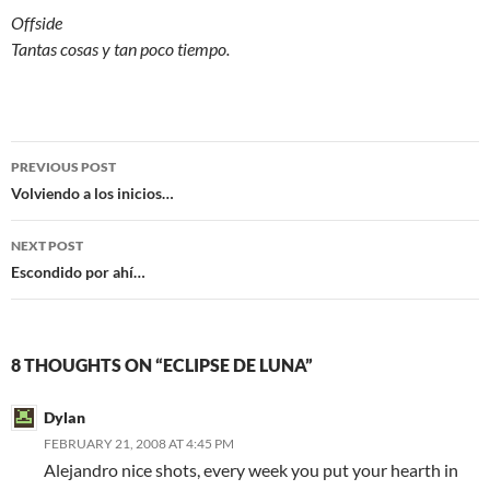
Offside
Tantas cosas y tan poco tiempo.
Post
PREVIOUS POST
navigation
Volviendo a los inicios…
NEXT POST
Escondido por ahí…
8 THOUGHTS ON “ECLIPSE DE LUNA”
Dylan
FEBRUARY 21, 2008 AT 4:45 PM
Alejandro nice shots, every week you put your hearth in