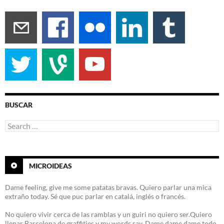
BUSCAR
Search
for:
MICROIDEAS
Dame feeling, give me some patatas bravas. Quiero parlar una mica
extraño today. Sé que puc parlar en catalá, inglés o francés.
No quiero vivir cerca de las ramblas y un guiri no quiero ser.Quiero
llenar Barcelona de graffities y my words say. Dame dame dame todo