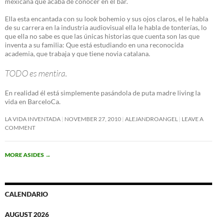
mexicana que acaba de conocer en el bar.
Ella esta encantada con su look bohemio y sus ojos claros, el le habla
de su carrera en la industria audiovisual ella le habla de tonterías, lo
que ella no sabe es que las únicas historias que cuenta son las que
inventa a su familia: Que está estudiando en una reconocida
academia, que trabaja y que tiene novia catalana.
TODO es mentira.
En realidad él está simplemente pasándola de puta madre living la
vida en BarceloCa.
LA VIDA INVENTADA
NOVEMBER 27, 2010
ALEJANDROANGEL
LEAVE A
COMMENT
MORE ASIDES
→
CALENDARIO
AUGUST 2026