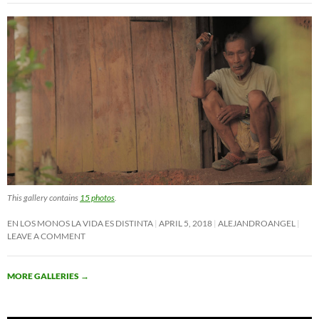
This gallery contains
15 photos
.
EN LOS MONOS LA VIDA ES DISTINTA
APRIL 5, 2018
ALEJANDROANGEL
LEAVE A COMMENT
MORE GALLERIES
→