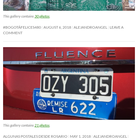
This gallery contains
30 photos
.
#BOGOTÁFELICES480
AUGUST 6, 2018
ALEJANDROANGEL
LEAVE A
COMMENT
This gallery contains
21 photos
.
ALGUNAS POSTALES DESDE ROSARIO
MAY 1, 2018
ALEJANDROANGEL