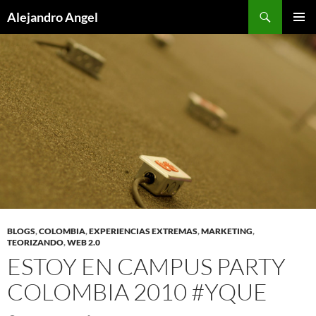
Skip
Search
Alejandro Angel
to
PRIMAR
content
MENU
BLOGS
,
COLOMBIA
,
EXPERIENCIAS EXTREMAS
,
MARKETING
,
TEORIZANDO
,
WEB 2.0
ESTOY EN CAMPUS PARTY
COLOMBIA 2010 #YQUE