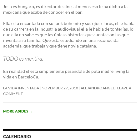
Josh es hungaro, es director de cine, al menos eso le ha dicho a la
mexicana que acaba de conocer en el bar.
Ella esta encantada con su look bohemio y sus ojos claros, el le habla
de su carrera en la industria audiovisual ella le habla de tonterías, lo
que ella no sabe es que las únicas historias que cuenta son las que
inventa a su familia: Que está estudiando en una reconocida
academia, que trabaja y que tiene novia catalana.
TODO es mentira.
En realidad él está simplemente pasándola de puta madre living la
vida en BarceloCa.
LA VIDA INVENTADA
NOVEMBER 27, 2010
ALEJANDROANGEL
LEAVE A
COMMENT
MORE ASIDES
→
CALENDARIO