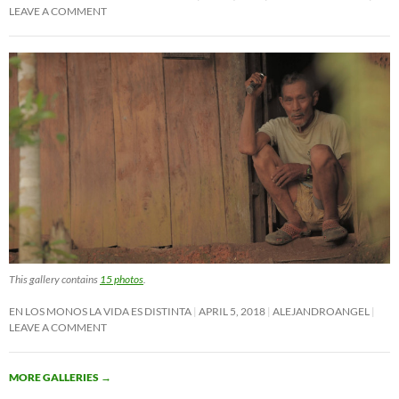
LEAVE A COMMENT
This gallery contains
15 photos
.
EN LOS MONOS LA VIDA ES DISTINTA
APRIL 5, 2018
ALEJANDROANGEL
LEAVE A COMMENT
MORE GALLERIES
→