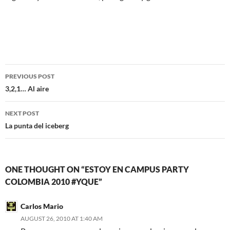
Post
PREVIOUS POST
navigation
3,2,1… Al aire
NEXT POST
La punta del iceberg
ONE THOUGHT ON “ESTOY EN CAMPUS PARTY
COLOMBIA 2010 #YQUE”
Carlos Mario
AUGUST 26, 2010 AT 1:40 AM