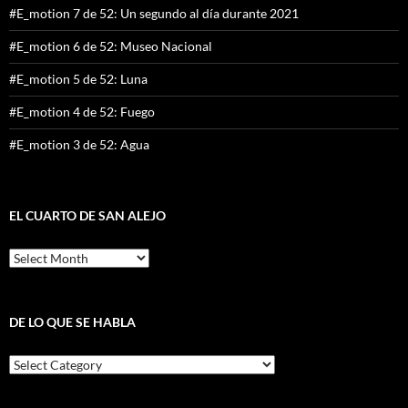
#E_motion 7 de 52: Un segundo al día durante 2021
#E_motion 6 de 52: Museo Nacional
#E_motion 5 de 52: Luna
#E_motion 4 de 52: Fuego
#E_motion 3 de 52: Agua
EL CUARTO DE SAN ALEJO
El
cuarto
de
San
Alejo
DE LO QUE SE HABLA
De
lo
que