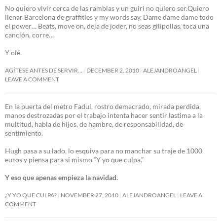
No quiero vivir cerca de las ramblas y un guiri no quiero ser.Quiero
llenar Barcelona de graffities y my words say. Dame dame dame todo
el power… Beats, move on, deja de joder, no seas gilipollas, toca una
canción, corre…
Y olé.
AGÍTESE ANTES DE SERVIR…
DECEMBER 2, 2010
ALEJANDROANGEL
LEAVE A COMMENT
En la puerta del metro Fadul, rostro demacrado, mirada perdida,
manos destrozadas por el trabajo intenta hacer sentir lastima a la
multitud, habla de hijos, de hambre, de responsabilidad, de
sentimiento.
Hugh pasa a su lado, lo esquiva para no manchar su traje de 1000
euros y piensa para si mismo “Y yo que culpa.”
Y eso que apenas empieza la navidad.
¿Y YO QUE CULPA?
NOVEMBER 27, 2010
ALEJANDROANGEL
LEAVE A
COMMENT