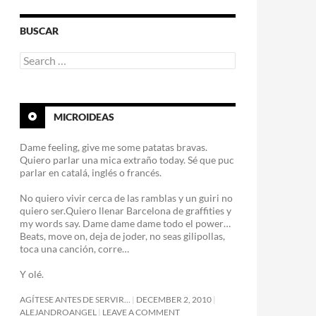
BUSCAR
Search
for:
MICROIDEAS
Dame feeling, give me some patatas bravas.
Quiero parlar una mica extraño today. Sé que puc
parlar en catalá, inglés o francés.
No quiero vivir cerca de las ramblas y un guiri no
quiero ser.Quiero llenar Barcelona de graffities y
my words say. Dame dame dame todo el power…
Beats, move on, deja de joder, no seas gilipollas,
toca una canción, corre…
Y olé.
AGÍTESE ANTES DE SERVIR…
DECEMBER 2, 2010
ALEJANDROANGEL
LEAVE A COMMENT