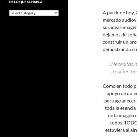
DE LO QUE SE HABLA
Alejo
A partir de hoy,
De
lo
mercado audiovis
que
sus ideas imágen
se
dejamos de soña
habla
construir un pro
demostrando cua
¿Necesitas h
creación na
Como en todo pro
apoyo de quie
para agradecer
toda la esencia 
de la imagen c
todos, TODOS
estuviera al ai