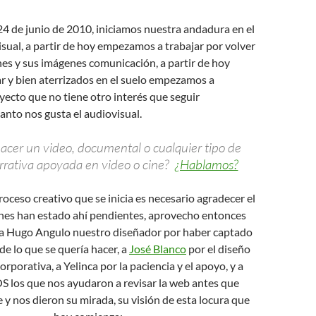
 24 de junio de 2010, iniciamos nuestra andadura en el
ual, a partir de hoy empezamos a trabajar por volver
es y sus imágenes comunicación, a partir de hoy
r y bien aterrizados en el suelo empezamos a
yecto que no tiene otro interés que seguir
nto nos gusta el audiovisual.
acer un video, documental o cualquier tipo de
rrativa apoyada en video o cine?
¿Hablamos?
ceso creativo que se inicia es necesario agradecer el
nes han estado ahí pendientes, aprovecho entonces
 a Hugo Angulo nuestro diseñador por haber captado
de lo que se quería hacer, a
José Blanco
por el diseño
orporativa, a Yelinca por la paciencia y el apoyo, y a
 los que nos ayudaron a revisar la web antes que
re y nos dieron su mirada, su visión de esta locura que