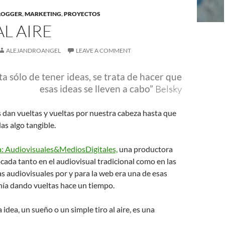
BLOGGER
,
MARKETING
,
PROYECTOS
AL AIRE
ALEJANDROANGEL
LEAVE A COMMENT
ta sólo de tener ideas, se trata de hacer que
esas ideas se lleven a cabo”
Belsky
s dan vueltas y vueltas por nuestra cabeza hasta que
as algo tangible.
: Audiovisuales&MediosDigitales,
una productora
cada tanto en el audiovisual tradicional como en las
s audiovisuales por y para la web era una de esas
nía dando vueltas hace un tiempo.
idea, un sueño o un simple tiro al aire, es una