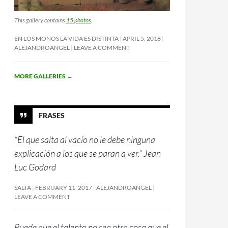
This gallery contains
15 photos
.
EN LOS MONOS LA VIDA ES DISTINTA
APRIL 5, 2018
ALEJANDROANGEL
LEAVE A COMMENT
MORE GALLERIES
→
FRASES
“El que salta al vacío no le debe ninguna
explicación a los que se paran a ver.” Jean
Luc Godard
SALTA
FEBRUARY 11, 2017
ALEJANDROANGEL
LEAVE A COMMENT
Puede que el talento no sea otra cosa que el