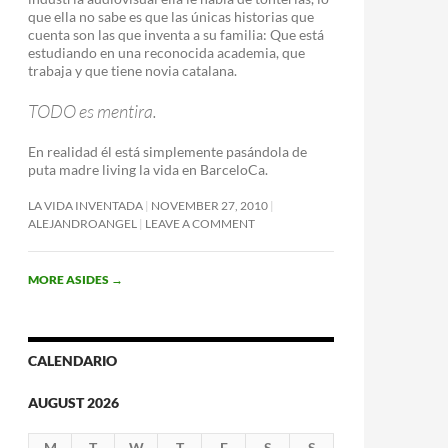
que ella no sabe es que las únicas historias que
cuenta son las que inventa a su familia: Que está
estudiando en una reconocida academia, que
trabaja y que tiene novia catalana.
TODO es mentira.
En realidad él está simplemente pasándola de
puta madre living la vida en BarceloCa.
LA VIDA INVENTADA
NOVEMBER 27, 2010
ALEJANDROANGEL
LEAVE A COMMENT
MORE ASIDES
→
CALENDARIO
AUGUST 2026
M
T
W
T
F
S
S