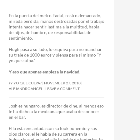
En la puerta del metro Fadul, rostro demacrado,
mirada perdida, manos destrozadas por el trabajo
intenta hacer sentir lastima a la multitud, habla
de hijos, de hambre, de responsabilidad, de
sentimiento.
Hugh pasa a su lado, lo esquiva para no manchar
su traje de 1000 euros y piensa para si mismo “Y
yo que culpa.”
Y eso que apenas empieza la navidad.
¿Y YO QUE CULPA?
NOVEMBER 27, 2010
ALEJANDROANGEL
LEAVE A COMMENT
Josh es hungaro, es director de cine, al menos eso
le ha dicho a la mexicana que acaba de conocer
en el bar.
Ella esta encantada con su look bohemio y sus
ojos claros, el le habla de su carrera en la
industria audiovisual ella le habla de tonterías, lo