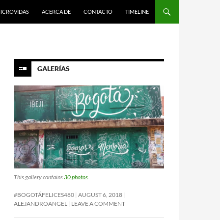
ICROVIDAS
ACERCA DE
CONTACTO
TIMELINE
GALERÍAS
This gallery contains
30 photos
.
#BOGOTÁFELICES480
AUGUST 6, 2018
ALEJANDROANGEL
LEAVE A COMMENT