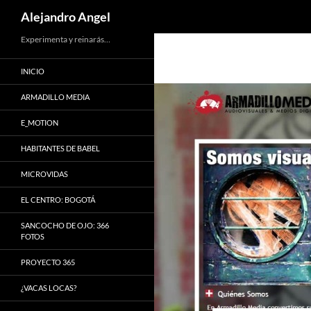
Search
Alejandro Angel
Skip
Experimenta y reinarás…
to
INICIO
content
ARMADILLO MEDIA
E_MOTION
HABITANTES DE BABEL
MICROVIDAS
EL CENTRO: BOGOTÁ
SANCOCHO DE OJO: 366
FOTOS
PROYECTO 365
¿VACAS LOCAS?