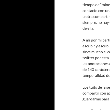
tiempo de “mine
contacto con una
u otra comparti
siempre, no hay 
de ella.
A mi por mi part
escribir y escri
sirve mucho el c
twitter por esta
las anotaciones
de 140 caráctere
temporalidad de 
Los tuits de la 
compartir con aq
guardarme para l