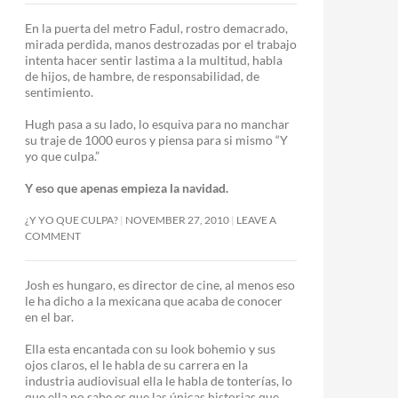
En la puerta del metro Fadul, rostro demacrado,
mirada perdida, manos destrozadas por el trabajo
intenta hacer sentir lastima a la multitud, habla
de hijos, de hambre, de responsabilidad, de
sentimiento.
Hugh pasa a su lado, lo esquiva para no manchar
su traje de 1000 euros y piensa para si mismo “Y
yo que culpa.”
Y eso que apenas empieza la navidad.
¿Y YO QUE CULPA?
NOVEMBER 27, 2010
LEAVE A
COMMENT
Josh es hungaro, es director de cine, al menos eso
le ha dicho a la mexicana que acaba de conocer
en el bar.
Ella esta encantada con su look bohemio y sus
ojos claros, el le habla de su carrera en la
industria audiovisual ella le habla de tonterías, lo
que ella no sabe es que las únicas historias que