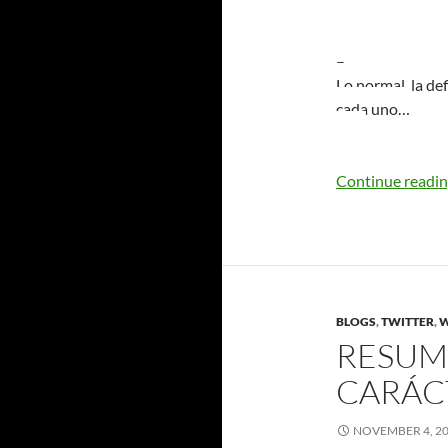
–
Lo normal, la de
cada uno…
Continue readi
BLOGS
,
TWITTER
,
W
RESUME
CARÁCT
NOVEMBER 4, 2