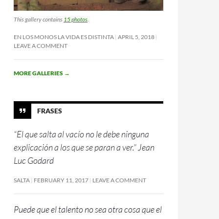
This gallery contains
15 photos
.
EN LOS MONOS LA VIDA ES DISTINTA
APRIL 5, 2018
LEAVE A COMMENT
MORE GALLERIES
→
FRASES
“El que salta al vacío no le debe ninguna
explicación a los que se paran a ver.” Jean
Luc Godard
SALTA
FEBRUARY 11, 2017
LEAVE A COMMENT
Puede que el talento no sea otra cosa que el