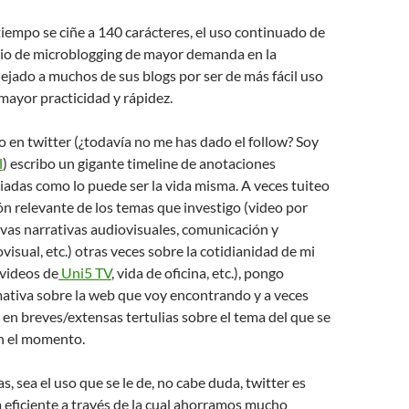
tiempo se ciñe a 140 carácteres, el uso continuado de
icio de microblogging de mayor demanda en la
lejado a muchos de sus blogs por ser de más fácil uso
mayor practicidad y rápidez.
 en twitter (¿todavía no me has dado el follow? Soy
l
) escribo un gigante timeline de anotaciones
riadas como lo puede ser la vida misma. A veces tuiteo
n relevante de los temas que investigo (video por
vas narrativas audiovisuales, comunicación y
visual, etc.) otras veces sobre la cotidianidad de mi
 videos de
Uni5 TV
, vida de oficina, etc.), pongo
mativa sobre la web que voy encontrando y a veces
 en breves/extensas tertulias sobre el tema del que se
n el momento.
, sea el uso que se le de, no cabe duda, twitter es
eficiente a través de la cual ahorramos mucho