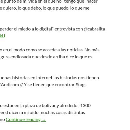
se punto de mi vida en el que no “tengo que” hacer
e quiero, lo que debo, lo que puedo, lo que me
erder el miedo a lo digital” entrevista con @cabralita
kiJ
 en el modo como se accede a las noticias. No más
igura endiosada que desde arriba dice lo que es
uenas historias en internet las historias nos tienen
#Andicom // Y se tienen que encontrar #tags
o estar en la plaza de bolivar y alrededor 1300
ers) dicen a mi oido muchas cosas distintas
Resumenes a (más de) 140 carácteres -1-
cno
Continue reading
→