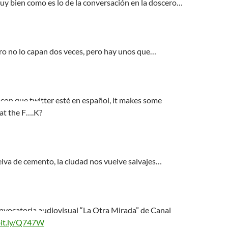
uy bien como es lo de la conversación en la doscero…
ro no lo capan dos veces, pero hay unos que…
n con que twitter esté en español, it makes some
at the F….K?
selva de cemento, la ciudad nos vuelve salvajes…
onvocatoria audiovisual “La Otra Mirada” de Canal
bit.ly/Q747W