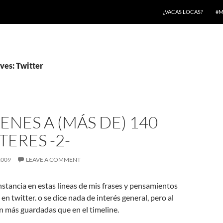
¿VACAS LOCAS?
#M
ves: Twitter
NES A (MÁS DE) 140
ERES -2-
2009
LEAVE A COMMENT
stancia en estas lineas de mis frases y pensamientos
en twitter. o se dice nada de interés general, pero al
 más guardadas que en el timeline.