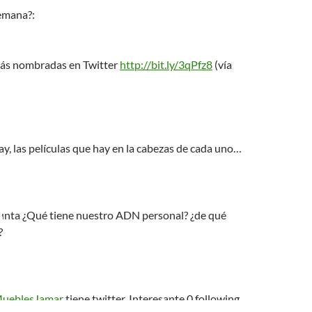
semana?:
más nombradas en Twitter
http://bit.ly/3qPfz8
(vía
ay, las películas que hay en la cabezas de cada uno…
nta ¿Qué tiene nuestro ADN personal? ¿de qué
?
ueblesJamar
tiene twitter. Interesante 0 following.