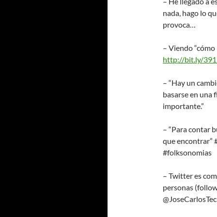
– He llegado a e
nada, hago lo qu
provoca…
– Viendo “cómo p
http://bit.ly/391
– “Hay un cambio
basarse en una f
importante.”
– “Para contar b
que encontrar” 
#folksonomias
– Twitter es com
personas (follow
@JoseCarlosTe