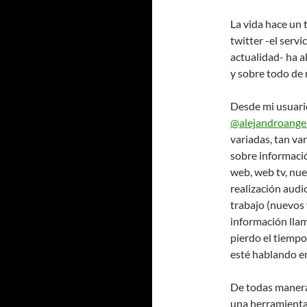
La vida hace un 
twitter -el serv
actualidad- ha a
y sobre todo de 
Desde mi usuario
@alejandroange
variadas, tan va
sobre informació
web, web tv, nue
realización audio
trabajo (nuevos
información lla
pierdo el tiempo
esté hablando e
De todas maneras
una herramienta 