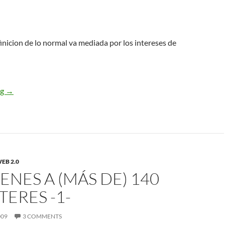
finicion de lo normal va mediada por los intereses de
Resumenes a (más de) 140 carácteres -2-
ng
→
EB 2.0
NES A (MÁS DE) 140
ERES -1-
009
3 COMMENTS