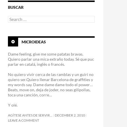
BUSCAR
Search
for:
MICROIDEAS
Dame feeling, give me some patatas bravas.
Quiero parlar una mica extraño today. Sé que puc
parlar en catalá, inglés o francés.
No quiero vivir cerca de las ramblas y un guiri no
quiero ser.Quiero llenar Barcelona de graffities y
my words say. Dame dame dame todo el power…
Beats, move on, deja de joder, no seas gilipollas,
toca una canción, corre…
Y olé.
AGÍTESE ANTES DE SERVIR…
DECEMBER 2, 2010
LEAVE A COMMENT