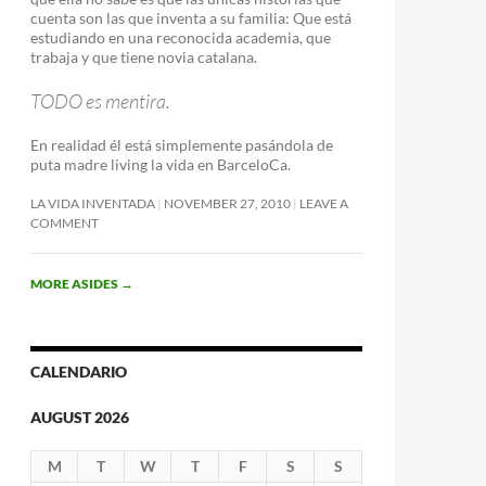
cuenta son las que inventa a su familia: Que está
estudiando en una reconocida academia, que
trabaja y que tiene novia catalana.
TODO es mentira.
En realidad él está simplemente pasándola de
puta madre living la vida en BarceloCa.
LA VIDA INVENTADA
NOVEMBER 27, 2010
LEAVE A
COMMENT
MORE ASIDES
→
CALENDARIO
AUGUST 2026
M
T
W
T
F
S
S