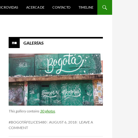
ICROVIDAS
ACERCA DE
CONTACTO
TIMELINE
GALERÍAS
This gallery contains
30 photos
.
#BOGOTÁFELICES480
AUGUST 6, 2018
LEAVE A
COMMENT