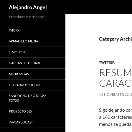
Search
Alejandro Angel
Skip
Experimenta y reinarás…
to
INICIO
content
Category Archi
ARMADILLO MEDIA
E_MOTION
TWITTER
HABITANTES DE BABEL
RESUME
MICROVIDAS
CARÁCT
EL CENTRO: BOGOTÁ
NOVEMBER 12, 
SANCOCHO DE OJO: 366
FOTOS
Sigo dejando con
PROYECTO 365
a 140 carácteres 
¿VACAS LOCAS?
menos se quedan