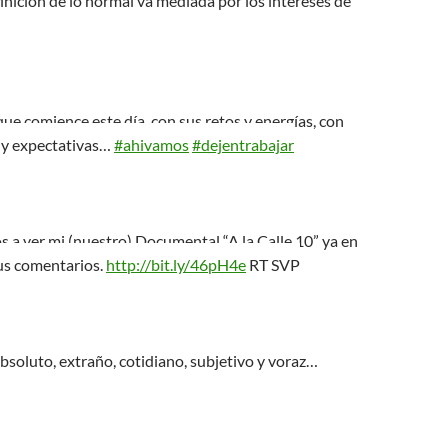
finicion de lo normal va mediada por los intereses de
 que comience este día, con sus retos y energías, con
 y expectativas…
#ahivamos
#dejentrabajar
os a ver mi (nuestro) Documental “A la Calle 10” ya en
sus comentarios.
http://bit.ly/46pH4e
RT SVP
absoluto, extraño, cotidiano, subjetivo y voraz…