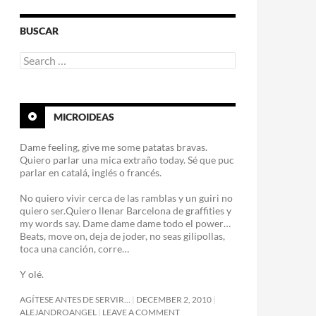
BUSCAR
Search
for:
MICROIDEAS
Dame feeling, give me some patatas bravas.
Quiero parlar una mica extraño today. Sé que puc
parlar en catalá, inglés o francés.
No quiero vivir cerca de las ramblas y un guiri no
quiero ser.Quiero llenar Barcelona de graffities y
my words say. Dame dame dame todo el power…
Beats, move on, deja de joder, no seas gilipollas,
toca una canción, corre…
Y olé.
AGÍTESE ANTES DE SERVIR…
DECEMBER 2, 2010
ALEJANDROANGEL
LEAVE A COMMENT