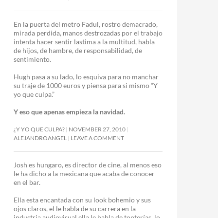
En la puerta del metro Fadul, rostro demacrado,
mirada perdida, manos destrozadas por el trabajo
intenta hacer sentir lastima a la multitud, habla
de hijos, de hambre, de responsabilidad, de
sentimiento.
Hugh pasa a su lado, lo esquiva para no manchar
su traje de 1000 euros y piensa para si mismo “Y
yo que culpa.”
Y eso que apenas empieza la navidad.
¿Y YO QUE CULPA?
NOVEMBER 27, 2010
ALEJANDROANGEL
LEAVE A COMMENT
Josh es hungaro, es director de cine, al menos eso
le ha dicho a la mexicana que acaba de conocer
en el bar.
Ella esta encantada con su look bohemio y sus
ojos claros, el le habla de su carrera en la
industria audiovisual ella le habla de tonterías, lo