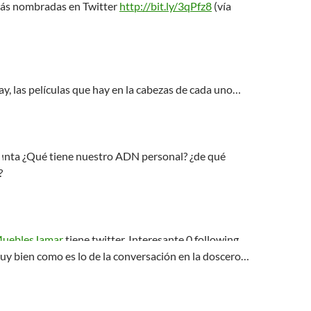
más nombradas en Twitter
http://bit.ly/3qPfz8
(vía
ay, las películas que hay en la cabezas de cada uno…
nta ¿Qué tiene nuestro ADN personal? ¿de qué
?
ueblesJamar
tiene twitter. Interesante 0 following.
uy bien como es lo de la conversación en la doscero…