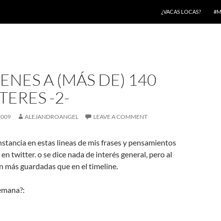
¿VACAS LOCAS?
#M
NES A (MÁS DE) 140
ERES -2-
2009
ALEJANDROANGEL
LEAVE A COMMENT
stancia en estas lineas de mis frases y pensamientos
en twitter. o se dice nada de interés general, pero al
 más guardadas que en el timeline.
semana?: