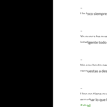
–
Un loco siempre
–
Yo nunca he que
inteligente todo
–
No soy bruto pe
respuestas a de
–
Uno no tiene que
escuchar lo que h
#abad