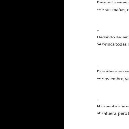
Porque la compar
con sus mañas, co
–
Llegando de ver 
Se brinca todas 
–
Es curioso ver c
es noviembre, y
–
Hay gente que es
ahí afuera, pero