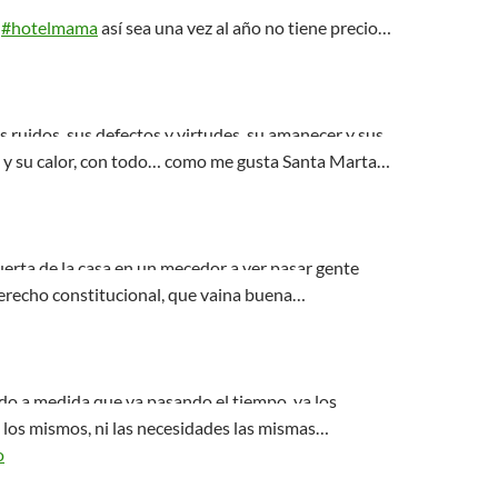
l
#hotelmama
así sea una vez al año no tiene precio…
s ruidos, sus defectos y virtudes, su amanecer y sus
ia y su calor, con todo… como me gusta Santa Marta…
uerta de la casa en un mecedor a ver pasar gente
derecho constitucional, que vaina buena…
o a medida que va pasando el tiempo, ya los
 los mismos, ni las necesidades las mismas…
o