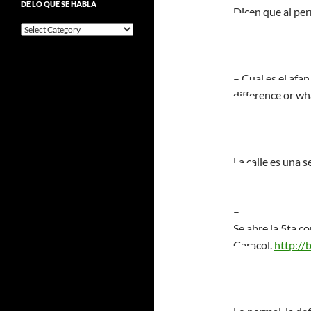
DE LO QUE SE HABLA
Alejo
Dicen que al per
De
lo
que
se
– Cual es el afa
habla
difference or wh
–
La calle es una 
–
Se abre la 5ta c
Caracol.
http://
–