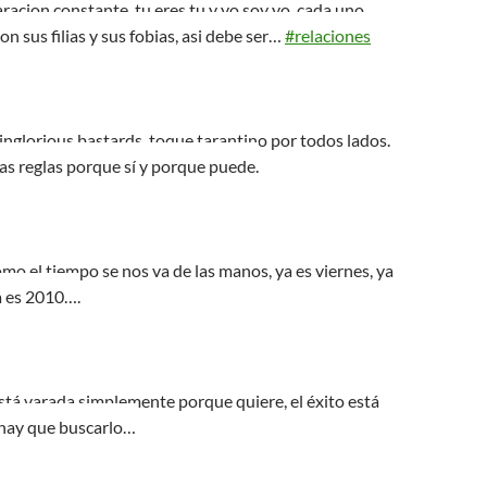
acion constante, tu eres tu y yo soy yo, cada uno
n sus filias y sus fobias, asi debe ser…
#relaciones
inglorious bastards. toque tarantino por todos lados.
las reglas porque sí y porque puede.
omo el tiempo se nos va de las manos, ya es viernes, ya
a es 2010….
tá varada simplemente porque quiere, el éxito está
 hay que buscarlo…