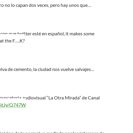
ro no lo capan dos veces, pero hay unos que…
n con que twitter esté en español, it makes some
at the F….K?
selva de cemento, la ciudad nos vuelve salvajes…
onvocatoria audiovisual “La Otra Mirada” de Canal
bit.ly/Q747W