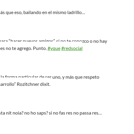
s que eso, bailando en el mismo ladrillo…
ara “hacer nuevos amigos”, si no te conozco o no hay
es no te agrego. Punto.
#yque
#redsocial
s la forma particular de ser uno, y más que respeto
arrollo” Rozitchner dixit.
a nit noia? no ho saps? si no fas res no passa res…