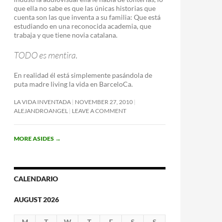
que ella no sabe es que las únicas historias que
cuenta son las que inventa a su familia: Que está
estudiando en una reconocida academia, que
trabaja y que tiene novia catalana.
TODO es mentira.
En realidad él está simplemente pasándola de
puta madre living la vida en BarceloCa.
LA VIDA INVENTADA
NOVEMBER 27, 2010
ALEJANDROANGEL
LEAVE A COMMENT
MORE ASIDES
→
CALENDARIO
AUGUST 2026
M
T
W
T
F
S
S