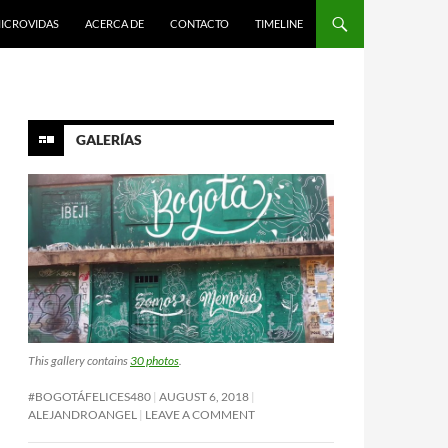
ICROVIDAS
ACERCA DE
CONTACTO
TIMELINE
GALERÍAS
This gallery contains
30 photos
.
#BOGOTÁFELICES480
AUGUST 6, 2018
ALEJANDROANGEL
LEAVE A COMMENT