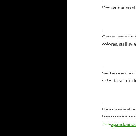
–
Desayunar en e
–
Con su caos y su
colores, su lluv
–
Sentarse en la p
debería ser un 
–
Uno va cambiand
intereses no son
#divagandoand