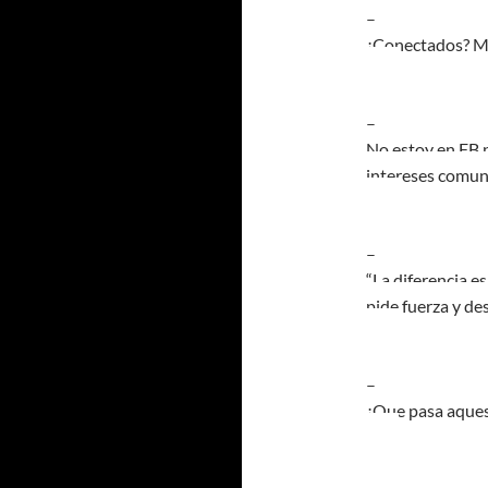
–
¿Conectados? Má
–
No estoy en FB p
intereses comun
–
“La diferencia e
pide fuerza y des
–
¿Que pasa aquest