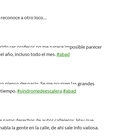
 reconoce a otro loco…
rido ser profesor pq me parece imposible parecer
 el año, incluso todo el mes.
#abad
ro pienso despacio. Se me ocurren las grandes
stiempo.
#síndromedeescalera
#abad
 pagar derechos de autor callejeros. Hay que
abla la gente en la calle, de ahí sale info valiosa.