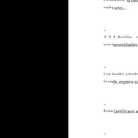
Lo normal, la de
cada uno…
–
3, 2, 1, Acción…
sus necesidades
–
Los invito a tod
la web, espero 
–
Este (anti)caos 
–