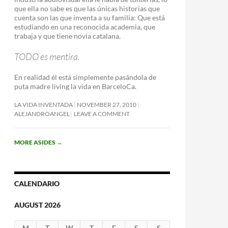
que ella no sabe es que las únicas historias que
cuenta son las que inventa a su familia: Que está
estudiando en una reconocida academia, que
trabaja y que tiene novia catalana.
TODO es mentira.
En realidad él está simplemente pasándola de
puta madre living la vida en BarceloCa.
LA VIDA INVENTADA
NOVEMBER 27, 2010
ALEJANDROANGEL
LEAVE A COMMENT
MORE ASIDES
→
CALENDARIO
AUGUST 2026
M
T
W
T
F
S
S