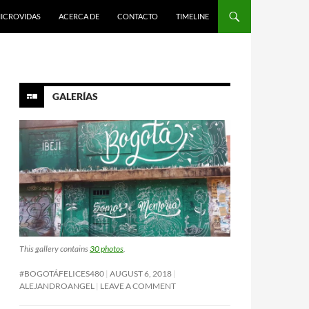
ICROVIDAS
ACERCA DE
CONTACTO
TIMELINE
GALERÍAS
This gallery contains
30 photos
.
#BOGOTÁFELICES480
AUGUST 6, 2018
ALEJANDROANGEL
LEAVE A COMMENT