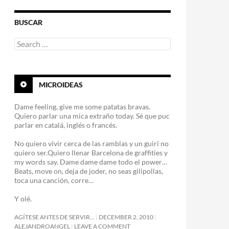
BUSCAR
Search
for:
MICROIDEAS
Dame feeling, give me some patatas bravas.
Quiero parlar una mica extraño today. Sé que puc
parlar en catalá, inglés o francés.
No quiero vivir cerca de las ramblas y un guiri no
quiero ser.Quiero llenar Barcelona de graffities y
my words say. Dame dame dame todo el power…
Beats, move on, deja de joder, no seas gilipollas,
toca una canción, corre…
Y olé.
AGÍTESE ANTES DE SERVIR…
DECEMBER 2, 2010
ALEJANDROANGEL
LEAVE A COMMENT