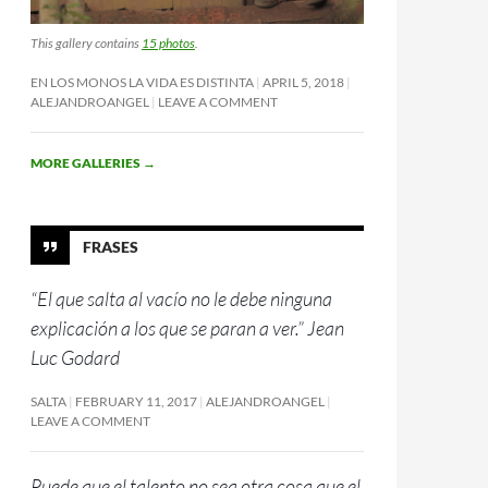
This gallery contains
15 photos
.
EN LOS MONOS LA VIDA ES DISTINTA
APRIL 5, 2018
ALEJANDROANGEL
LEAVE A COMMENT
MORE GALLERIES
→
FRASES
“El que salta al vacío no le debe ninguna
explicación a los que se paran a ver.” Jean
Luc Godard
SALTA
FEBRUARY 11, 2017
ALEJANDROANGEL
LEAVE A COMMENT
Puede que el talento no sea otra cosa que el