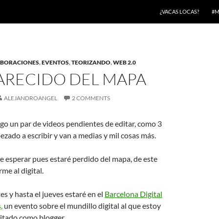
¿VACAS LOCAS?
#M
BORACIONES
,
EVENTOS
,
TEORIZANDO
,
WEB 2.0
ARECIDO DEL MAPA
ALEJANDROANGEL
2 COMMENTS
go un par de videos pendientes de editar, como 3
zado a escribir y van a medias y mil cosas más.
 esperar pues estaré perdido del mapa, de este
me al digital.
s y hasta el jueves estaré en el
Barcelona Digital
,
un evento sobre el mundillo digital al que estoy
ditado como blogger.