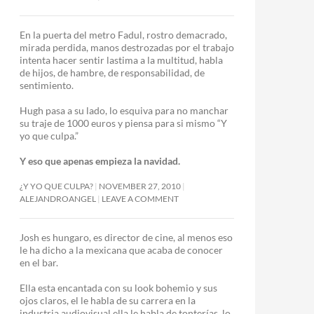
En la puerta del metro Fadul, rostro demacrado,
mirada perdida, manos destrozadas por el trabajo
intenta hacer sentir lastima a la multitud, habla
de hijos, de hambre, de responsabilidad, de
sentimiento.
Hugh pasa a su lado, lo esquiva para no manchar
su traje de 1000 euros y piensa para si mismo “Y
yo que culpa.”
Y eso que apenas empieza la navidad.
¿Y YO QUE CULPA?
NOVEMBER 27, 2010
ALEJANDROANGEL
LEAVE A COMMENT
Josh es hungaro, es director de cine, al menos eso
le ha dicho a la mexicana que acaba de conocer
en el bar.
Ella esta encantada con su look bohemio y sus
ojos claros, el le habla de su carrera en la
industria audiovisual ella le habla de tonterías, lo