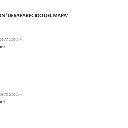
ON “DESAPARECIDO DEL MAPA”
08 AT 2:05 AM
ue?
08 AT 2:05 AM
ue?