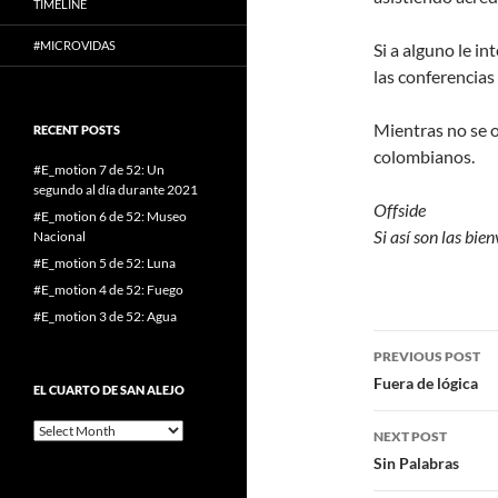
TIMELINE
#MICROVIDAS
Si a alguno le i
las conferencias 
Mientras no se 
RECENT POSTS
colombianos.
#E_motion 7 de 52: Un
segundo al día durante 2021
Offside
#E_motion 6 de 52: Museo
Si así son las bi
Nacional
#E_motion 5 de 52: Luna
#E_motion 4 de 52: Fuego
#E_motion 3 de 52: Agua
Post
PREVIOUS POST
navigatio
Fuera de lógica
EL CUARTO DE SAN ALEJO
El
NEXT POST
cuarto
Sin Palabras
de
San