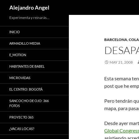
Search
Alejandro Angel
Skip
Experimenta y reinarás…
to
INICIO
content
BARCELONA
,
COLA
ARMADILLO MEDIA
DESAP
E_MOTION
MAY 21, 2008
HABITANTES DE BABEL
Esta semana ten
MICROVIDAS
post que he empe
EL CENTRO: BOGOTÁ
Pero tendrán que
SANCOCHO DE OJO: 366
FOTOS
mapa, para pasar
PROYECTO 365
Desde ayer marte
¿VACAS LOCAS?
Global Congress
asistiendo acre