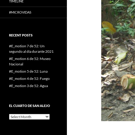
TIMELINE
#MICROVIDAS
RECENT POSTS
#E_motion 7 de 52: Un
segundo al día durante 2021
#E_motion 6 de 52: Museo
Nacional
#E_motion 5 de 52: Luna
#E_motion 4 de 52: Fuego
#E_motion 3 de 52: Agua
EL CUARTO DE SAN ALEJO
El
cuarto
de
San