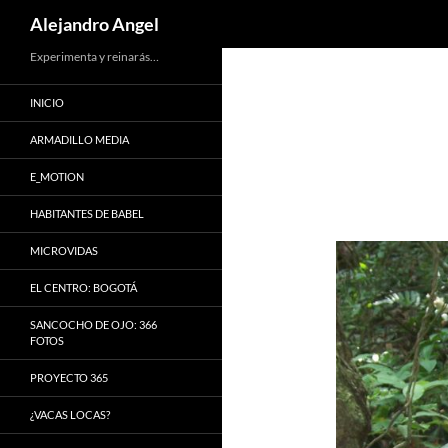
Search
Alejandro Angel
Skip
Experimenta y reinarás…
to
INICIO
content
ARMADILLO MEDIA
E_MOTION
HABITANTES DE BABEL
MICROVIDAS
EL CENTRO: BOGOTÁ
SANCOCHO DE OJO: 366
FOTOS
PROYECTO 365
¿VACAS LOCAS?