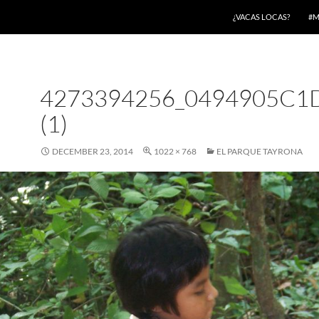
¿VACAS LOCAS?
#M
4273394256_0494905C1
(1)
DECEMBER 23, 2014
1022 × 768
EL PARQUE TAYRONA