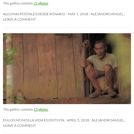
This gallery contains
21 photos
.
ALGUNAS POSTALES DESDE ROSARIO
MAY 1, 2018
ALEJANDROANGEL
LEAVE A COMMENT
This gallery contains
15 photos
.
EN LOS MONOS LA VIDA ES DISTINTA
APRIL 5, 2018
ALEJANDROANGEL
LEAVE A COMMENT