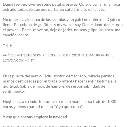
Dame feeling, give me some patatas bravas. Quiero parlar una mica
extraño today. Sé que puc parlar en catalá, inglés o francés.
No quiero vivir cerca de las ramblas y un guiri no quiero ser.Quiero
llenar Barcelona de graffities y my words say. Dame dame dame todo
el power… Beats, move on, deja de joder, no seas gilipollas, toca una
canción, corre…
Y olé.
AGÍTESE ANTES DE SERVIR…
DECEMBER 2, 2010
ALEJANDROANGEL
LEAVE A COMMENT
En la puerta del metro Fadul, rostro demacrado, mirada perdida,
manos destrozadas por el trabajo intenta hacer sentir lastima a la
multitud, habla de hijos, de hambre, de responsabilidad, de
sentimiento.
Hugh pasa a su lado, lo esquiva para no manchar su traje de 1000
euros y piensa para si mismo “Y yo que culpa.”
Y eso que apenas empieza la navidad.
¿Y YO QUE CULPA?
NOVEMBER 27, 2010
ALEJANDROANGEL
LEAVE A