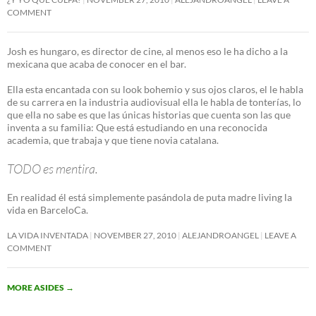
COMMENT
Josh es hungaro, es director de cine, al menos eso le ha dicho a la
mexicana que acaba de conocer en el bar.
Ella esta encantada con su look bohemio y sus ojos claros, el le habla
de su carrera en la industria audiovisual ella le habla de tonterías, lo
que ella no sabe es que las únicas historias que cuenta son las que
inventa a su familia: Que está estudiando en una reconocida
academia, que trabaja y que tiene novia catalana.
TODO es mentira.
En realidad él está simplemente pasándola de puta madre living la
vida en BarceloCa.
LA VIDA INVENTADA
NOVEMBER 27, 2010
ALEJANDROANGEL
LEAVE A
COMMENT
MORE ASIDES
→