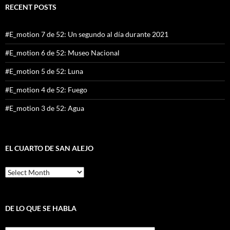
RECENT POSTS
#E_motion 7 de 52: Un segundo al día durante 2021
#E_motion 6 de 52: Museo Nacional
#E_motion 5 de 52: Luna
#E_motion 4 de 52: Fuego
#E_motion 3 de 52: Agua
EL CUARTO DE SAN ALEJO
El
cuarto
de
San
Alejo
DE LO QUE SE HABLA