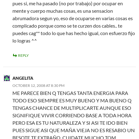
pues si, me ha pasado (no por trabajo) por ocupar en
mente y cuerpo muchas cosas, es una sensacion
abrumadora segun yo, eso de ocuparse en varias cosas es
complicado porque como se te curzen dos cables.. te
puedes cag** todo lo que has hecho igual, con esfuerzo fijo
lo logras ^^
REPLY
ANGELITA
OCTOBER 12, 2008 AT 8:30 PM
ME PARECE BIEN Q TENGAS TANTA ENERGIA PARA
TODO ESO SIEMPRE ES MUY BUENO Y MA BUENO Q
TENGAS CHANCE DE MULTIPLICARTE AUNQUE ESO
SIGNIFIQUE VIVIR CORRIENDO BASE A TODA HORA
PERO ESA ES TU NATURALEZA Y SI ASI TE IDO BIEN
PUES SIGUE ASI QUE MAÑA VIEJA NO ES RESABIO UN
BESOTE TE EXTRAÑO, CUIDATE MUCHO TQM…