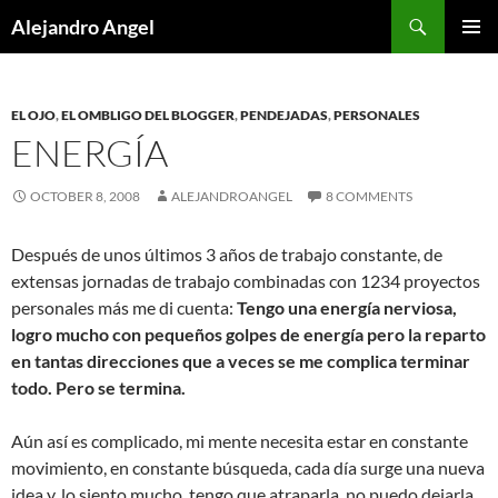
Skip
Search
Alejandro Angel
to
PRIMAR
content
MENU
EL OJO
,
EL OMBLIGO DEL BLOGGER
,
PENDEJADAS
,
PERSONALES
ENERGÍA
OCTOBER 8, 2008
ALEJANDROANGEL
8 COMMENTS
Después de unos últimos 3 años de trabajo constante, de
extensas jornadas de trabajo combinadas con 1234 proyectos
personales más me di cuenta:
Tengo una energía nerviosa,
logro mucho con pequeños golpes de energía pero la reparto
en tantas direcciones que a veces se me complica terminar
todo. Pero se termina.
Aún así es complicado, mi mente necesita estar en constante
movimiento, en constante búsqueda, cada día surge una nueva
idea y, lo siento mucho, tengo que atraparla, no puedo dejarla