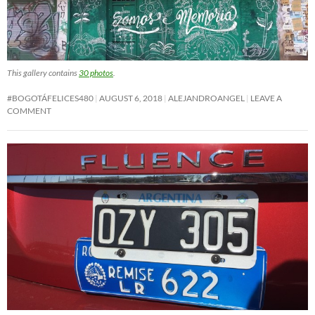
This gallery contains
30 photos
.
#BOGOTÁFELICES480
AUGUST 6, 2018
ALEJANDROANGEL
LEAVE A
COMMENT