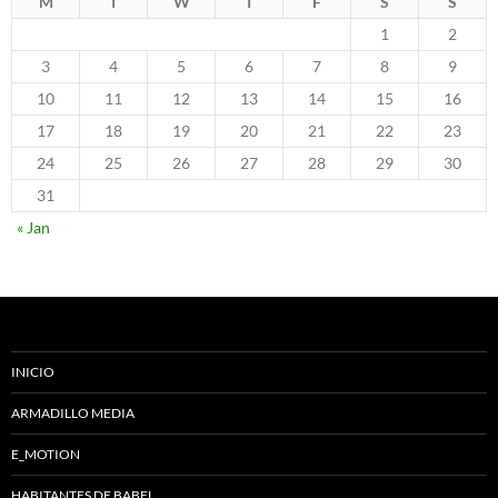
M
T
W
T
F
S
S
1
2
3
4
5
6
7
8
9
10
11
12
13
14
15
16
17
18
19
20
21
22
23
24
25
26
27
28
29
30
31
« Jan
INICIO
ARMADILLO MEDIA
E_MOTION
HABITANTES DE BABEL