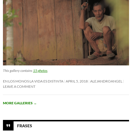
This gallery contains
15 photos
.
EN LOS MONOS LA VIDA ES DISTINTA
APRIL 5, 2018
ALEJANDROANGEL
LEAVE A COMMENT
MORE GALLERIES
→
FRASES