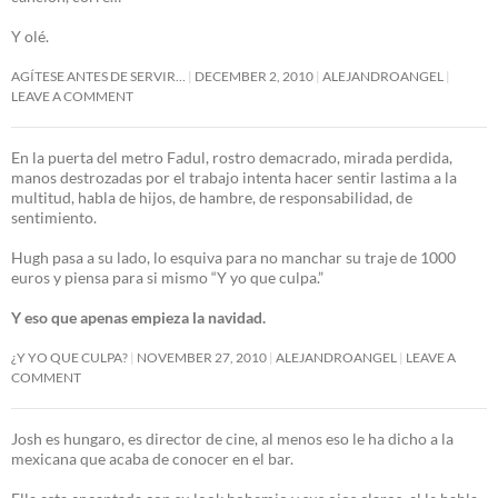
Y olé.
AGÍTESE ANTES DE SERVIR…
DECEMBER 2, 2010
ALEJANDROANGEL
LEAVE A COMMENT
En la puerta del metro Fadul, rostro demacrado, mirada perdida,
manos destrozadas por el trabajo intenta hacer sentir lastima a la
multitud, habla de hijos, de hambre, de responsabilidad, de
sentimiento.
Hugh pasa a su lado, lo esquiva para no manchar su traje de 1000
euros y piensa para si mismo “Y yo que culpa.”
Y eso que apenas empieza la navidad.
¿Y YO QUE CULPA?
NOVEMBER 27, 2010
ALEJANDROANGEL
LEAVE A
COMMENT
Josh es hungaro, es director de cine, al menos eso le ha dicho a la
mexicana que acaba de conocer en el bar.