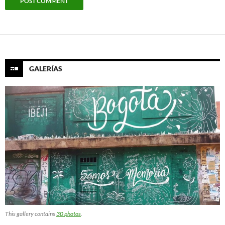
GALERÍAS
This gallery contains
30 photos
.