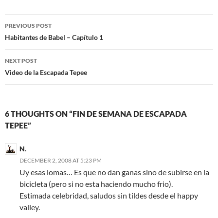
Post
PREVIOUS POST
navigation
Habitantes de Babel – Capítulo 1
NEXT POST
Video de la Escapada Tepee
6 THOUGHTS ON “FIN DE SEMANA DE ESCAPADA
TEPEE”
N.
DECEMBER 2, 2008 AT 5:23 PM
Uy esas lomas… Es que no dan ganas sino de subirse en la
bicicleta (pero si no esta haciendo mucho frio).
Estimada celebridad, saludos sin tildes desde el happy
valley.