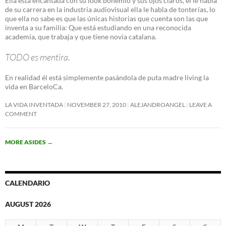
Ella esta encantada con su look bohemio y sus ojos claros, el le habla
de su carrera en la industria audiovisual ella le habla de tonterías, lo
que ella no sabe es que las únicas historias que cuenta son las que
inventa a su familia: Que está estudiando en una reconocida
academia, que trabaja y que tiene novia catalana.
TODO es mentira.
En realidad él está simplemente pasándola de puta madre living la
vida en BarceloCa.
LA VIDA INVENTADA
NOVEMBER 27, 2010
ALEJANDROANGEL
LEAVE A
COMMENT
MORE ASIDES
→
CALENDARIO
AUGUST 2026