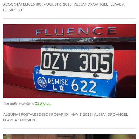
#BOGOTÁFELICES480
AUGUST 6, 2018
ALEJANDROANGEL
LEAVE A
COMMENT
This gallery contains
21 photos
.
ALGUNAS POSTALES DESDE ROSARIO
MAY 1, 2018
ALEJANDROANGEL
LEAVE A COMMENT