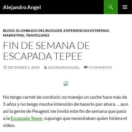
Skip
Search
Alejandro Angel
to
PRIMAR
content
MENU
BLOGS
,
EL OMBLIGO DEL BLOGGER
,
EXPERIENCIAS EXTREMAS
,
MARKETING
,
TRAVELLINGS
FIN DE SEMANA DE
ESCAPADA TEPEE
DECEMBER 2, 2008
ALEJANDROANGEL
6 COMMENTS
No tengo carnet de conducir, no manejo un coche hace más de
5 años y no tengo mucha intención de hacerlo por ahora … aun
así la gente de Peugeot me invitó este fin de semana que pasó
a la
Escapada Tepee,
supongo que necesitaban quien hiciera el
video.