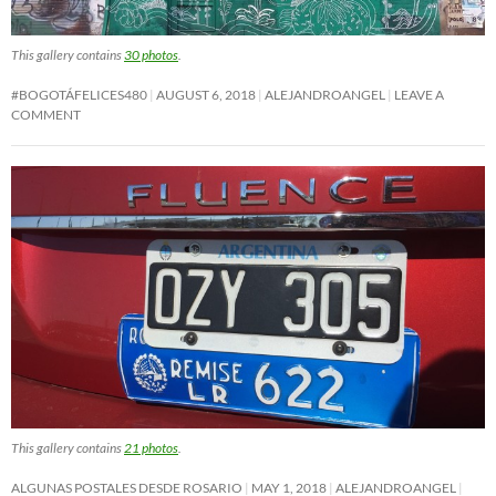
This gallery contains
30 photos
.
#BOGOTÁFELICES480
AUGUST 6, 2018
ALEJANDROANGEL
LEAVE A
COMMENT
This gallery contains
21 photos
.
ALGUNAS POSTALES DESDE ROSARIO
MAY 1, 2018
ALEJANDROANGEL