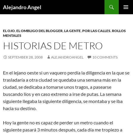
Skip
Search
Alejandro Angel
to
PRIMAR
content
MENU
EL OJO
,
EL OMBLIGO DEL BLOGGER
,
LA GENTE
,
POR LAS CALLES
,
ROLLOS
MENTALES
HISTORIAS DE METRO
SEPTEMBER 28, 2008
ALEJANDROANGEL
10 COMMENTS
En el lejano oeste si un vaquero perdía la diligencia en la que se
trasladaría a otra ciudad se quedaba una semana más en la
ciudad, se dedicaba a tomarse unos tragos, a pasearse
buscando líos y en caso extremo a irse de putas. La semana
siguiente llegaba la siguiente diligencia, se montaba y se iba
hacia su destino.
Hoy la gente no es capaz de perder un metro cuando el
siguiente pasará 3 minutos después, cada día me tropiezo a