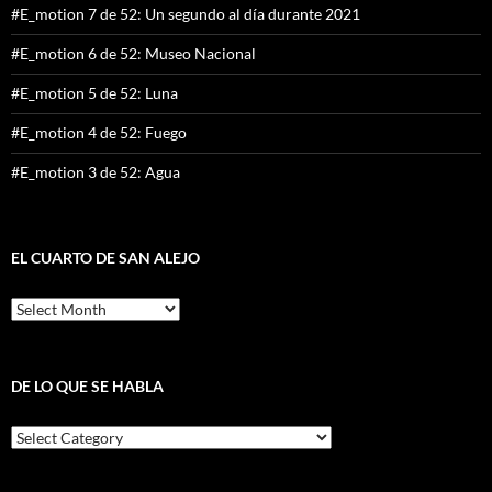
#E_motion 7 de 52: Un segundo al día durante 2021
#E_motion 6 de 52: Museo Nacional
#E_motion 5 de 52: Luna
#E_motion 4 de 52: Fuego
#E_motion 3 de 52: Agua
EL CUARTO DE SAN ALEJO
El
cuarto
de
San
Alejo
DE LO QUE SE HABLA
De
lo
que