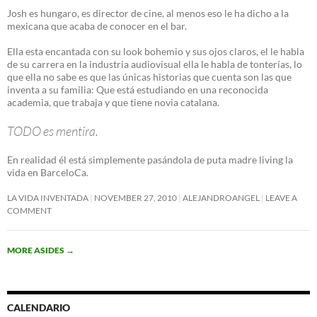
Josh es hungaro, es director de cine, al menos eso le ha dicho a la
mexicana que acaba de conocer en el bar.
Ella esta encantada con su look bohemio y sus ojos claros, el le habla
de su carrera en la industria audiovisual ella le habla de tonterías, lo
que ella no sabe es que las únicas historias que cuenta son las que
inventa a su familia: Que está estudiando en una reconocida
academia, que trabaja y que tiene novia catalana.
TODO es mentira.
En realidad él está simplemente pasándola de puta madre living la
vida en BarceloCa.
LA VIDA INVENTADA
NOVEMBER 27, 2010
ALEJANDROANGEL
LEAVE A
COMMENT
MORE ASIDES
→
CALENDARIO