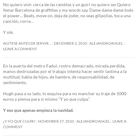
No quiero vivir cerca de las ramblas y un guiri no quiero ser.Quiero
llenar Barcelona de graffities y my words say. Dame dame dame todo
el power… Beats, move on, deja de joder, no seas gilipollas, toca una
canción, corre…
Y olé.
AGÍTESE ANTES DE SERVIR…
DECEMBER 2, 2010
ALEJANDROANGEL
LEAVE A COMMENT
En la puerta del metro Fadul, rostro demacrado, mirada perdida,
manos destrozadas por el trabajo intenta hacer sentir lastima a la
multitud, habla de hijos, de hambre, de responsabilidad, de
sentimiento.
Hugh pasa a su lado, lo esquiva para no manchar su traje de 1000
euros y piensa para si mismo “Y yo que culpa.”
Y eso que apenas empieza la navidad.
¿Y YO QUE CULPA?
NOVEMBER 27, 2010
ALEJANDROANGEL
LEAVE A
COMMENT