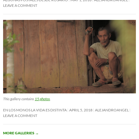
LEAVE A COMMENT
This gallery contains
15 photos
.
EN LOS MONOS LA VIDA ES DISTINTA
APRIL 5, 2018
ALEJANDROANGEL
LEAVE A COMMENT
MORE GALLERIES
→