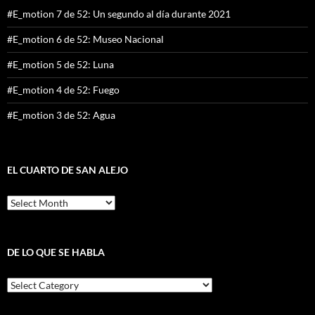
#E_motion 7 de 52: Un segundo al día durante 2021
#E_motion 6 de 52: Museo Nacional
#E_motion 5 de 52: Luna
#E_motion 4 de 52: Fuego
#E_motion 3 de 52: Agua
EL CUARTO DE SAN ALEJO
El
cuarto
de
San
Alejo
DE LO QUE SE HABLA
De
lo
que