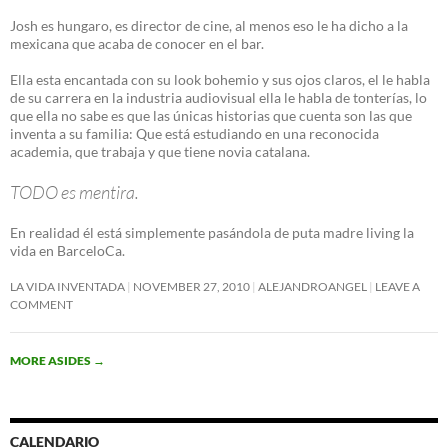
Josh es hungaro, es director de cine, al menos eso le ha dicho a la
mexicana que acaba de conocer en el bar.
Ella esta encantada con su look bohemio y sus ojos claros, el le habla
de su carrera en la industria audiovisual ella le habla de tonterías, lo
que ella no sabe es que las únicas historias que cuenta son las que
inventa a su familia: Que está estudiando en una reconocida
academia, que trabaja y que tiene novia catalana.
TODO es mentira.
En realidad él está simplemente pasándola de puta madre living la
vida en BarceloCa.
LA VIDA INVENTADA
NOVEMBER 27, 2010
ALEJANDROANGEL
LEAVE A
COMMENT
MORE ASIDES
→
CALENDARIO