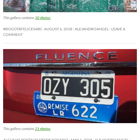
This gallery contains
30 photos
.
#BOGOTÁFELICES480
AUGUST 6, 2018
ALEJANDROANGEL
LEAVE A
COMMENT
This gallery contains
21 photos
.
ALGUNAS POSTALES DESDE ROSARIO
MAY 1, 2018
ALEJANDROANGEL