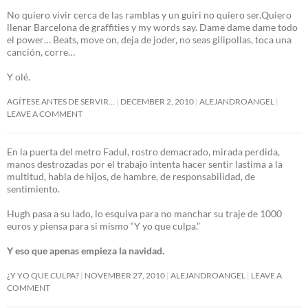
No quiero vivir cerca de las ramblas y un guiri no quiero ser.Quiero
llenar Barcelona de graffities y my words say. Dame dame dame todo
el power… Beats, move on, deja de joder, no seas gilipollas, toca una
canción, corre…
Y olé.
AGÍTESE ANTES DE SERVIR…
DECEMBER 2, 2010
ALEJANDROANGEL
LEAVE A COMMENT
En la puerta del metro Fadul, rostro demacrado, mirada perdida,
manos destrozadas por el trabajo intenta hacer sentir lastima a la
multitud, habla de hijos, de hambre, de responsabilidad, de
sentimiento.
Hugh pasa a su lado, lo esquiva para no manchar su traje de 1000
euros y piensa para si mismo “Y yo que culpa.”
Y eso que apenas empieza la navidad.
¿Y YO QUE CULPA?
NOVEMBER 27, 2010
ALEJANDROANGEL
LEAVE A
COMMENT