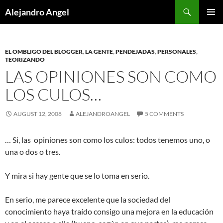
Skip
Search
Alejandro Angel
to
PRIMAR
content
MENU
EL OMBLIGO DEL BLOGGER
,
LA GENTE
,
PENDEJADAS
,
PERSONALES
,
TEORIZANDO
LAS OPINIONES SON COMO
LOS CULOS…
AUGUST 12, 2008
ALEJANDROANGEL
5 COMMENTS
… Si, las opiniones son como los culos: todos tenemos uno, o
una o dos o tres.
Y mira si hay gente que se lo toma en serio.
En serio, me parece excelente que la sociedad del
conocimiento haya traído consigo una mejora en la educación