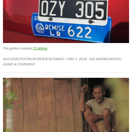
This gallery contains
21 photos
.
ALGUNAS POSTALES DESDE ROSARIO
MAY 1, 2018
ALEJANDROANGEL
LEAVE A COMMENT