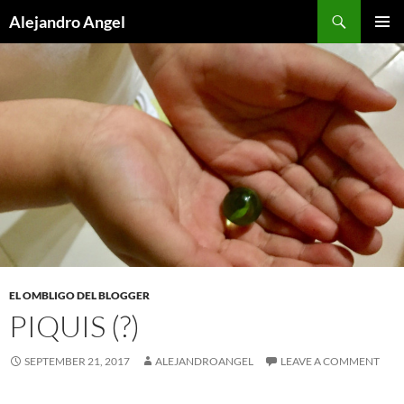
Skip
Search
Alejandro Angel
to
PRIMAR
content
MENU
EL OMBLIGO DEL BLOGGER
PIQUIS (?)
SEPTEMBER 21, 2017
ALEJANDROANGEL
LEAVE A COMMENT