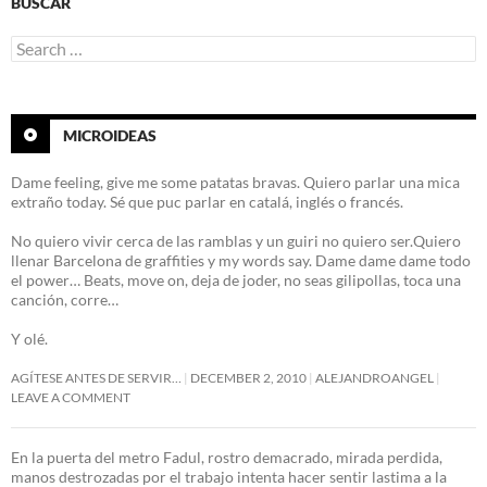
BUSCAR
Search
for:
MICROIDEAS
Dame feeling, give me some patatas bravas. Quiero parlar una mica
extraño today. Sé que puc parlar en catalá, inglés o francés.
No quiero vivir cerca de las ramblas y un guiri no quiero ser.Quiero
llenar Barcelona de graffities y my words say. Dame dame dame todo
el power… Beats, move on, deja de joder, no seas gilipollas, toca una
canción, corre…
Y olé.
AGÍTESE ANTES DE SERVIR…
DECEMBER 2, 2010
ALEJANDROANGEL
LEAVE A COMMENT
En la puerta del metro Fadul, rostro demacrado, mirada perdida,
manos destrozadas por el trabajo intenta hacer sentir lastima a la