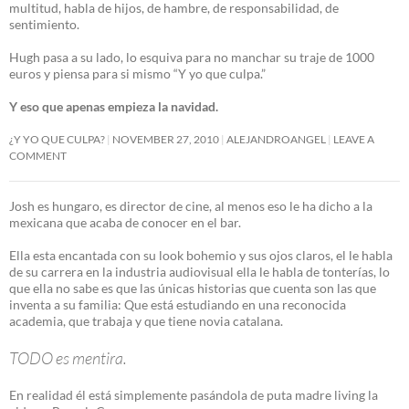
multitud, habla de hijos, de hambre, de responsabilidad, de
sentimiento.
Hugh pasa a su lado, lo esquiva para no manchar su traje de 1000
euros y piensa para si mismo “Y yo que culpa.”
Y eso que apenas empieza la navidad.
¿Y YO QUE CULPA?
NOVEMBER 27, 2010
ALEJANDROANGEL
LEAVE A
COMMENT
Josh es hungaro, es director de cine, al menos eso le ha dicho a la
mexicana que acaba de conocer en el bar.
Ella esta encantada con su look bohemio y sus ojos claros, el le habla
de su carrera en la industria audiovisual ella le habla de tonterías, lo
que ella no sabe es que las únicas historias que cuenta son las que
inventa a su familia: Que está estudiando en una reconocida
academia, que trabaja y que tiene novia catalana.
TODO es mentira.
En realidad él está simplemente pasándola de puta madre living la