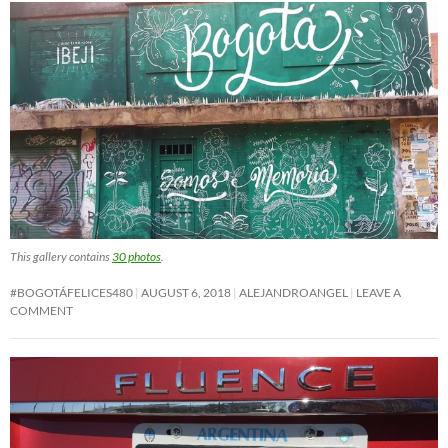
This gallery contains
30 photos
.
#BOGOTÁFELICES480
AUGUST 6, 2018
ALEJANDROANGEL
LEAVE A
COMMENT