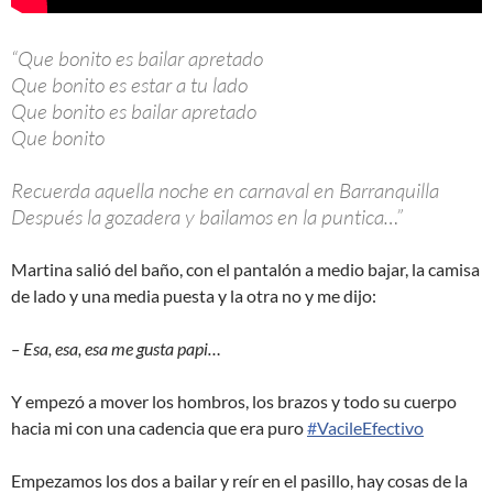
“Que bonito es bailar apretado
Que bonito es estar a tu lado
Que bonito es bailar apretado
Que bonito
Recuerda aquella noche en carnaval en Barranquilla
Después la gozadera y bailamos en la puntica…”
Martina salió del baño, con el pantalón a medio bajar, la camisa
de lado y una media puesta y la otra no y me dijo:
– Esa, esa, esa me gusta papi…
Y empezó a mover los hombros, los brazos y todo su cuerpo
hacia mi con una cadencia que era puro
#
VacileEfectivo
Empezamos los dos a bailar y reír en el pasillo, hay cosas de la