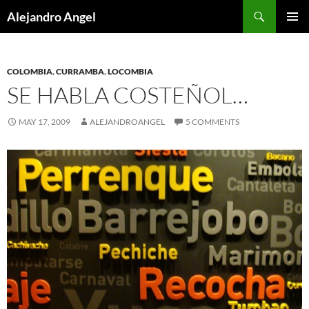
Skip
Search
Alejandro Angel
to
PRIMAR
content
MENU
COLOMBIA
,
CURRAMBA
,
LOCOMBIA
SE HABLA COSTEÑOL…
MAY 17, 2009
ALEJANDROANGEL
5 COMMENTS