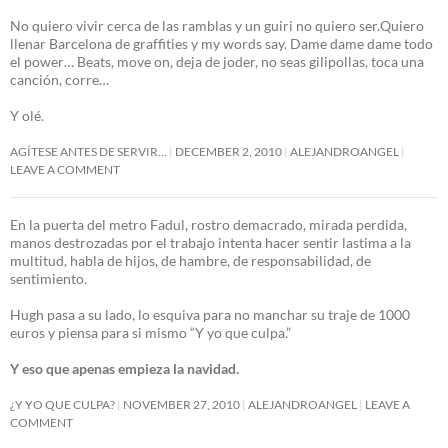
No quiero vivir cerca de las ramblas y un guiri no quiero ser.Quiero
llenar Barcelona de graffities y my words say. Dame dame dame todo
el power… Beats, move on, deja de joder, no seas gilipollas, toca una
canción, corre…
Y olé.
AGÍTESE ANTES DE SERVIR…
DECEMBER 2, 2010
ALEJANDROANGEL
LEAVE A COMMENT
En la puerta del metro Fadul, rostro demacrado, mirada perdida,
manos destrozadas por el trabajo intenta hacer sentir lastima a la
multitud, habla de hijos, de hambre, de responsabilidad, de
sentimiento.
Hugh pasa a su lado, lo esquiva para no manchar su traje de 1000
euros y piensa para si mismo “Y yo que culpa.”
Y eso que apenas empieza la navidad.
¿Y YO QUE CULPA?
NOVEMBER 27, 2010
ALEJANDROANGEL
LEAVE A
COMMENT