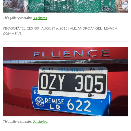
This gallery contains
30 photos
.
#BOGOTÁFELICES480
AUGUST 6, 2018
ALEJANDROANGEL
LEAVE A
COMMENT
This gallery contains
21 photos
.