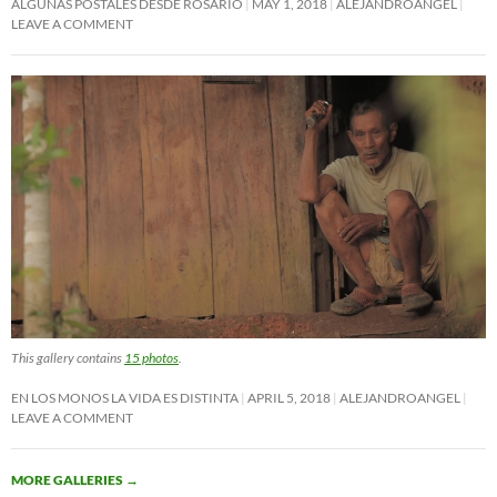
ALGUNAS POSTALES DESDE ROSARIO
MAY 1, 2018
ALEJANDROANGEL
LEAVE A COMMENT
This gallery contains
15 photos
.
EN LOS MONOS LA VIDA ES DISTINTA
APRIL 5, 2018
ALEJANDROANGEL
LEAVE A COMMENT
MORE GALLERIES
→