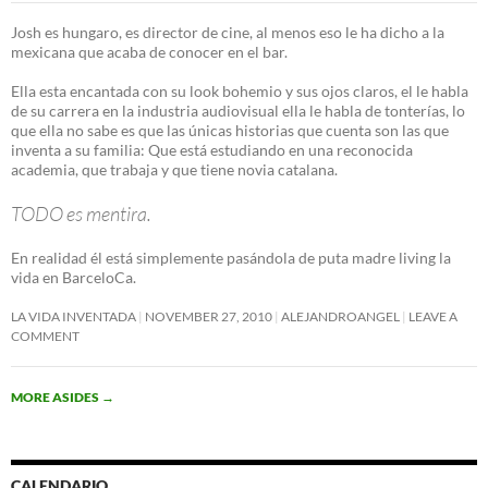
Josh es hungaro, es director de cine, al menos eso le ha dicho a la
mexicana que acaba de conocer en el bar.
Ella esta encantada con su look bohemio y sus ojos claros, el le habla
de su carrera en la industria audiovisual ella le habla de tonterías, lo
que ella no sabe es que las únicas historias que cuenta son las que
inventa a su familia: Que está estudiando en una reconocida
academia, que trabaja y que tiene novia catalana.
TODO es mentira.
En realidad él está simplemente pasándola de puta madre living la
vida en BarceloCa.
LA VIDA INVENTADA
NOVEMBER 27, 2010
ALEJANDROANGEL
LEAVE A
COMMENT
MORE ASIDES
→
CALENDARIO