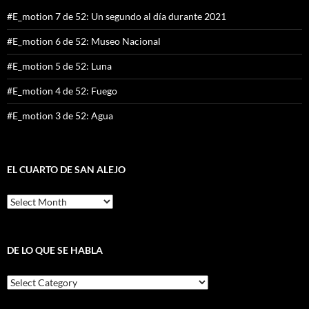
#E_motion 7 de 52: Un segundo al día durante 2021
#E_motion 6 de 52: Museo Nacional
#E_motion 5 de 52: Luna
#E_motion 4 de 52: Fuego
#E_motion 3 de 52: Agua
EL CUARTO DE SAN ALEJO
El
cuarto
de
San
Alejo
DE LO QUE SE HABLA
De
lo
que