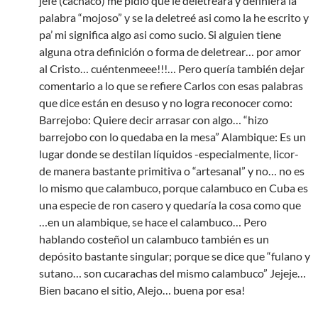
jefe (cachaco) me pidió que le deletreara y definiera la
palabra “mojoso” y se la deletreé asi como la he escrito y
pa’ mi significa algo asi como sucio. Si alguien tiene
alguna otra definición o forma de deletrear… por amor
al Cristo… cuéntenmeee!!!… Pero quería también dejar
comentario a lo que se refiere Carlos con esas palabras
que dice están en desuso y no logra reconocer como:
Barrejobo: Quiere decir arrasar con algo… “hizo
barrejobo con lo quedaba en la mesa” Alambique: Es un
lugar donde se destilan líquidos -especialmente, licor-
de manera bastante primitiva o “artesanal” y no… no es
lo mismo que calambuco, porque calambuco en Cuba es
una especie de ron casero y quedaría la cosa como que
…en un alambique, se hace el calambuco… Pero
hablando costeñol un calambuco también es un
depósito bastante singular; porque se dice que “fulano y
sutano… son cucarachas del mismo calambuco” Jejeje…
Bien bacano el sitio, Alejo… buena por esa!