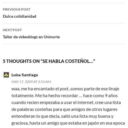
Post
PREVIOUS POST
navigation
Dulce cotidianidad
NEXT POST
Taller de videoblogs en Uninorte
5 THOUGHTS ON “SE HABLA COSTEÑOL…”
Luisa Santiaga
MAY 17, 2009 AT 3:53 AM
waa, me ha encantado el post, somos parte de ese linaje
totalmente. Me ha hecho recordar … hace como 9 años
cuando recien empezaba a usar el internet, cree una lista
de palabras costeñas para que amigos de otros lugares
entendieran lo que decia, salió una lista muy buena y
graciosa, hasta un amigo que estaba en japón en esa epoca