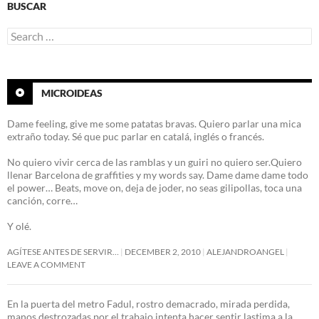
BUSCAR
Search
for:
MICROIDEAS
Dame feeling, give me some patatas bravas. Quiero parlar una mica
extraño today. Sé que puc parlar en catalá, inglés o francés.
No quiero vivir cerca de las ramblas y un guiri no quiero ser.Quiero
llenar Barcelona de graffities y my words say. Dame dame dame todo
el power… Beats, move on, deja de joder, no seas gilipollas, toca una
canción, corre…
Y olé.
AGÍTESE ANTES DE SERVIR…
DECEMBER 2, 2010
ALEJANDROANGEL
LEAVE A COMMENT
En la puerta del metro Fadul, rostro demacrado, mirada perdida,
manos destrozadas por el trabajo intenta hacer sentir lastima a la