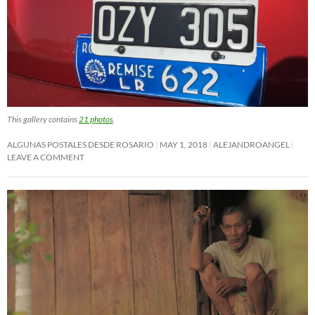
This gallery contains
21 photos
.
ALGUNAS POSTALES DESDE ROSARIO
MAY 1, 2018
ALEJANDROANGEL
LEAVE A COMMENT