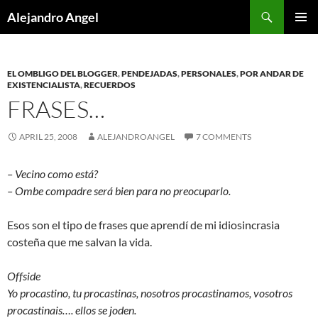
Skip
Search
Alejandro Angel
to
PRIMAR
content
MENU
EL OMBLIGO DEL BLOGGER
,
PENDEJADAS
,
PERSONALES
,
POR ANDAR DE
EXISTENCIALISTA
,
RECUERDOS
FRASES…
APRIL 25, 2008
ALEJANDROANGEL
7 COMMENTS
– Vecino como está?
– Ombe compadre será bien para no preocuparlo.
Esos son el tipo de frases que aprendí de mi idiosincrasia
costeña que me salvan la vida.
Offside
Yo procastino, tu procastinas, nosotros procastinamos, vosotros
procastinais…. ellos se joden.