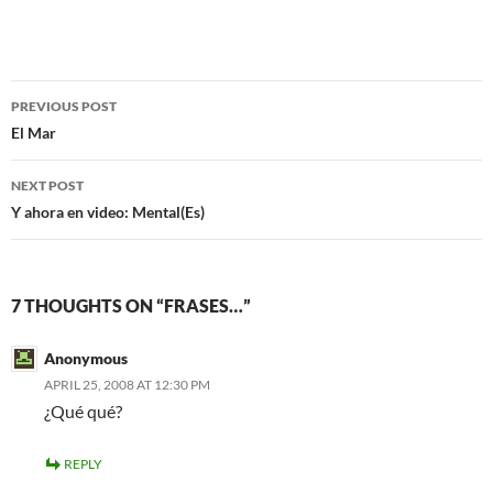
Post
PREVIOUS POST
navigation
El Mar
NEXT POST
Y ahora en video: Mental(Es)
7 THOUGHTS ON “FRASES…”
Anonymous
APRIL 25, 2008 AT 12:30 PM
¿Qué qué?
REPLY