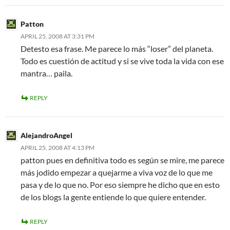
Patton
APRIL 25, 2008 AT 3:31 PM
Detesto esa frase. Me parece lo más “loser” del planeta.
Todo es cuestión de actitud y si se vive toda la vida con ese
mantra… paila.
REPLY
AlejandroAngel
APRIL 25, 2008 AT 4:13 PM
patton pues en definitiva todo es según se mire, me parece
más jodido empezar a quejarme a viva voz de lo que me
pasa y de lo que no. Por eso siempre he dicho que en esto
de los blogs la gente entiende lo que quiere entender.
REPLY