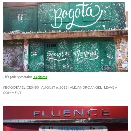
This gallery contains
30 photos
.
#BOGOTÁFELICES480
AUGUST 6, 2018
ALEJANDROANGEL
LEAVE A
COMMENT