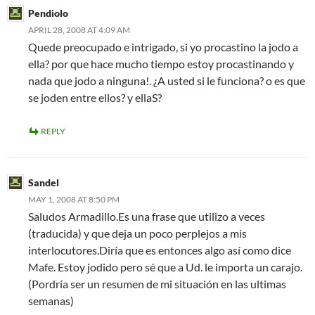
Pendiolo
APRIL 28, 2008 AT 4:09 AM
Quede preocupado e intrigado, si yo procastino la jodo a
ella? por que hace mucho tiempo estoy procastinando y
nada que jodo a ninguna!. ¿A usted si le funciona? o es que
se joden entre ellos? y ellaS?
REPLY
Sandel
MAY 1, 2008 AT 8:50 PM
Saludos Armadillo.Es una frase que utilizo a veces
(traducida) y que deja un poco perplejos a mis
interlocutores.Diría que es entonces algo así como dice
Mafe. Estoy jodido pero sé que a Ud. le importa un carajo.
(Pordría ser un resumen de mi situación en las ultimas
semanas)