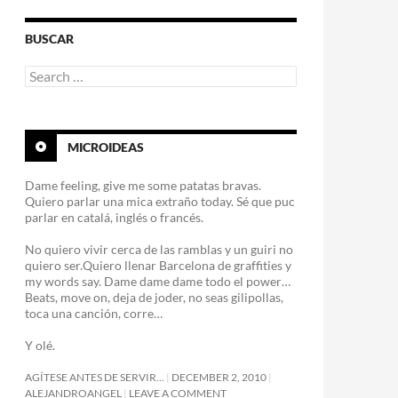
BUSCAR
Search
for:
MICROIDEAS
Dame feeling, give me some patatas bravas.
Quiero parlar una mica extraño today. Sé que puc
parlar en catalá, inglés o francés.
No quiero vivir cerca de las ramblas y un guiri no
quiero ser.Quiero llenar Barcelona de graffities y
my words say. Dame dame dame todo el power…
Beats, move on, deja de joder, no seas gilipollas,
toca una canción, corre…
Y olé.
AGÍTESE ANTES DE SERVIR…
DECEMBER 2, 2010
ALEJANDROANGEL
LEAVE A COMMENT