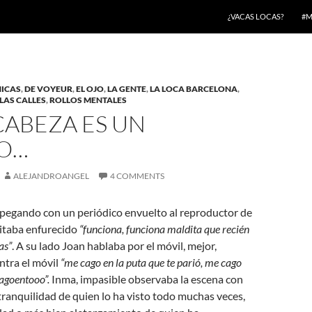
¿VACAS LOCAS?
#M
ICAS
,
DE VOYEUR
,
EL OJO
,
LA GENTE
,
LA LOCA BARCELONA
,
LAS CALLES
,
ROLLOS MENTALES
CABEZA ES UN
O…
ALEJANDROANGEL
4 COMMENTS
 pegando con un periódico envuelto al reproductor de
itaba enfurecido
“funciona, funciona maldita que recién
as”
. A su lado Joan hablaba por el móvil, mejor,
ontra el móvil
“me cago en la puta que te parió, me cago
cagoentooo”.
Inma, impasible observaba la escena con
a tranquilidad de quien lo ha visto todo muchas veces,