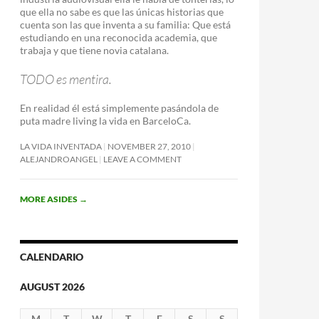
que ella no sabe es que las únicas historias que
cuenta son las que inventa a su familia: Que está
estudiando en una reconocida academia, que
trabaja y que tiene novia catalana.
TODO es mentira.
En realidad él está simplemente pasándola de
puta madre living la vida en BarceloCa.
LA VIDA INVENTADA
NOVEMBER 27, 2010
ALEJANDROANGEL
LEAVE A COMMENT
MORE ASIDES
→
CALENDARIO
AUGUST 2026
M
T
W
T
F
S
S