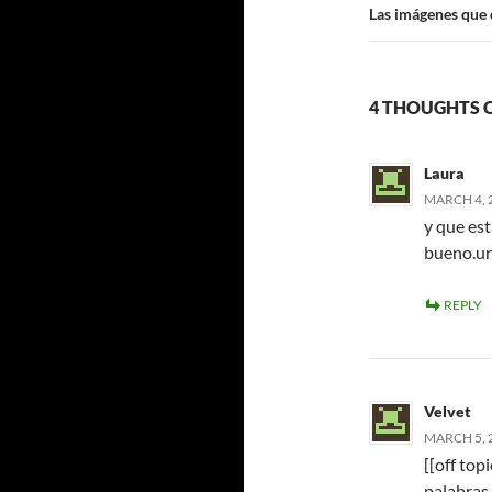
Las imágenes que 
4 THOUGHTS 
Laura
MARCH 4, 2
y que es
bueno.un
REPLY
Velvet
MARCH 5, 
[[off top
palabras