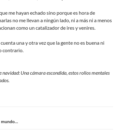
rque me hayan echado sino porque es hora de
charlas no me llevan a ningún lado, ni a más ni a menos
ionan como un catalizador de ires y venires.
 cuenta una y otra vez que la gente no es buena ni
o contrario.
e navidad: Una cámara escondida, estos rollos mentales
ados.
n
un mundo…