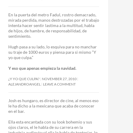
En la puerta del metro Fadul, rostro demacrado,
mirada perdida, manos destrozadas por el trabajo
intenta hacer sentir lastima a la multitud, habla
de hijos, de hambre, de responsabilidad, de
sentimiento.
Hugh pasa a su lado, lo esquiva para no manchar
su traje de 1000 euros y piensa para si mismo “Y
yo que culpa.”
Y eso que apenas empieza la navidad.
¿Y YO QUE CULPA?
NOVEMBER 27, 2010
ALEJANDROANGEL
LEAVE A COMMENT
Josh es hungaro, es director de cine, al menos eso
le ha dicho a la mexicana que acaba de conocer
en el bar.
Ella esta encantada con su look bohemio y sus
ojos claros, el le habla de su carrera en la
industria audiovisual ella le habla de tonterías, lo