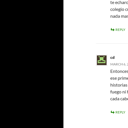
te echaro
colegio c
nada mas
REPLY
cd
MARCH 6, 2
Entonces 
ese prime
historias
fuego ni 
cada cab
REPLY