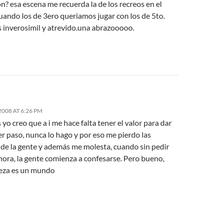
n? esa escena me recuerda la de los recreos en el
uando los de 3ero queriamos jugar con los de 5to.
 inverosimil y atrevido.una abrazooooo.
008 AT 6:26 PM
yo creo que a i me hace falta tener el valor para dar
r paso, nunca lo hago y por eso me pierdo las
 de la gente y además me molesta, cuando sin pedir
hora, la gente comienza a confesarse. Pero bueno,
eza es un mundo