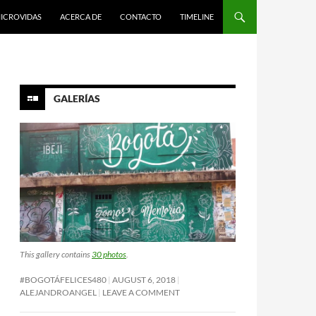
ICROVIDAS
ACERCA DE
CONTACTO
TIMELINE
GALERÍAS
This gallery contains
30 photos
.
#BOGOTÁFELICES480
AUGUST 6, 2018
ALEJANDROANGEL
LEAVE A COMMENT