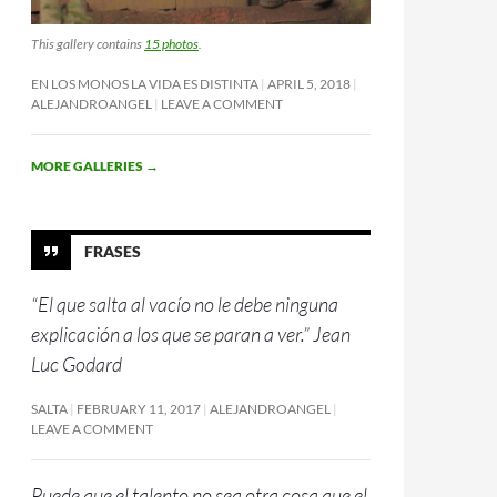
This gallery contains
15 photos
.
EN LOS MONOS LA VIDA ES DISTINTA
APRIL 5, 2018
ALEJANDROANGEL
LEAVE A COMMENT
MORE GALLERIES
→
FRASES
“El que salta al vacío no le debe ninguna
explicación a los que se paran a ver.” Jean
Luc Godard
SALTA
FEBRUARY 11, 2017
ALEJANDROANGEL
LEAVE A COMMENT
Puede que el talento no sea otra cosa que el