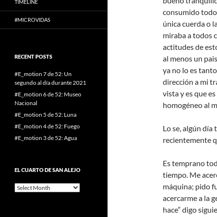
bueno tranquili
TIMELINE
consumido todo t
#MICROVIDAS
única cuerda o l
miraba a todos 
actitudes de est
RECENT POSTS
al menos un pais
ya no lo es tant
#E_motion 7 de 52: Un
dirección a mi t
segundo al día durante 2021
vista y es que es
#E_motion 6 de 52: Museo
Nacional
homogéneo al m
#E_motion 5 de 52: Luna
#E_motion 4 de 52: Fuego
Lo se, algún día
#E_motion 3 de 52: Agua
recientemente qu
Es temprano toda
EL CUARTO DE SAN ALEJO
tiempo. Me acerc
máquina; pido fu
El
cuarto
acercarme a la g
de
hace” digo sigu
San