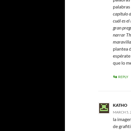
palabras 
capítulo 
cuál es el
gran preg
narrar Th
maravilla
plantea 
espérate 
que lo me
REPLY
KATHO
MARCH 5, 2
la imagen
de grafit