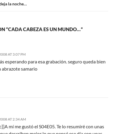
deja la noche…
ON “CADA CABEZA ES UN MUNDO…”
008 AT 3:07 PM
tás esperando para esa grabación. seguro queda bien
 abrazote samario
2008 AT 2:34 AM
ic]]A mí me gustó el S04E05. Te lo resumiré con unas
 que describen mejor lo que pensé ese día con unas