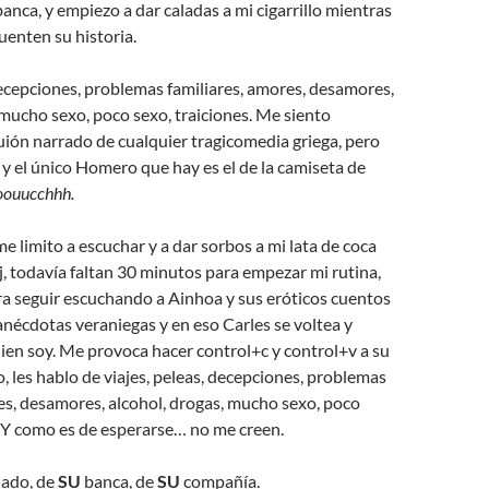
banca, y empiezo a dar caladas a mi cigarrillo mientras
enten su historia.
decepciones, problemas familiares, amores, desamores,
 mucho sexo, poco sexo, traiciones. Me siento
ión narrado de cualquier tragicomedia griega, pero
 y el único Homero que hay es el de la camiseta de
oouucchhh.
 limito a escuchar y a dar sorbos a mi lata de coca
oj, todavía faltan 30 minutos para empezar mi rutina,
 seguir escuchando a Ainhoa y sus eróticos cuentos
s anécdotas veraniegas y en eso Carles se voltea y
en soy. Me provoca hacer control+c y control+v a su
o, les hablo de viajes, peleas, decepciones, problemas
es, desamores, alcohol, drogas, mucho sexo, poco
. Y como es de esperarse… no me creen.
lado, de
SU
banca, de
SU
compañía.