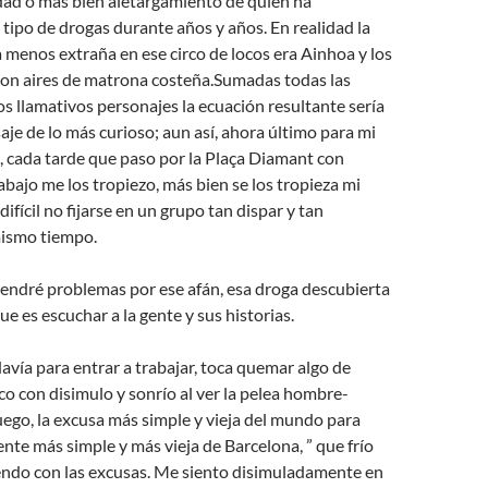
dad o más bien aletargamiento de quien ha
ipo de drogas durante años y años. En realidad la
a menos extraña en ese circo de locos era Ainhoa y los
con aires de matrona costeña.Sumadas todas las
os llamativos personajes la ecuación resultante sería
aje de lo más curioso; aun así, ahora último para mi
o, cada tarde que paso por la Plaça Diamant con
rabajo me los tropiezo, más bien se los tropieza mi
 difícil no fijarse en un grupo tan dispar y tan
ismo tiempo.
 tendré problemas por ese afán, esa droga descubierta
e es escuchar a la gente y sus historias.
vía para entrar a trabajar, toca quemar algo de
o con disimulo y sonrío al ver la pelea hombre-
ego, la excusa más simple y vieja del mundo para
ente más simple y más vieja de Barcelona, ” que frío
iendo con las excusas. Me siento disimuladamente en