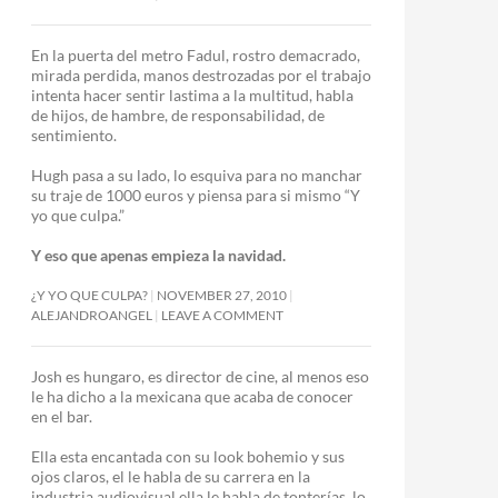
En la puerta del metro Fadul, rostro demacrado,
mirada perdida, manos destrozadas por el trabajo
intenta hacer sentir lastima a la multitud, habla
de hijos, de hambre, de responsabilidad, de
sentimiento.
Hugh pasa a su lado, lo esquiva para no manchar
su traje de 1000 euros y piensa para si mismo “Y
yo que culpa.”
Y eso que apenas empieza la navidad.
¿Y YO QUE CULPA?
NOVEMBER 27, 2010
ALEJANDROANGEL
LEAVE A COMMENT
Josh es hungaro, es director de cine, al menos eso
le ha dicho a la mexicana que acaba de conocer
en el bar.
Ella esta encantada con su look bohemio y sus
ojos claros, el le habla de su carrera en la
industria audiovisual ella le habla de tonterías, lo