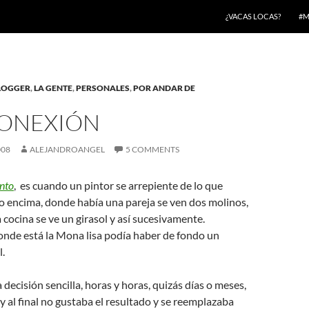
¿VACAS LOCAS?
#M
BLOGGER
,
LA GENTE
,
PERSONALES
,
POR ANDAR DE
CONEXIÓN
008
ALEJANDROANGEL
5 COMMENTS
nto
, es cuando un pintor se arrepiente de lo que
go encima, donde había una pareja se ven dos molinos,
cocina se ve un girasol y así sucesivamente.
onde está la Mona lisa podía haber de fondo un
l.
 decisión sencilla, horas y horas, quizás días o meses,
 al final no gustaba el resultado y se reemplazaba