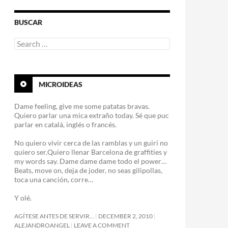
BUSCAR
Search
for:
MICROIDEAS
Dame feeling, give me some patatas bravas.
Quiero parlar una mica extraño today. Sé que puc
parlar en catalá, inglés o francés.
No quiero vivir cerca de las ramblas y un guiri no
quiero ser.Quiero llenar Barcelona de graffities y
my words say. Dame dame dame todo el power…
Beats, move on, deja de joder, no seas gilipollas,
toca una canción, corre…
Y olé.
AGÍTESE ANTES DE SERVIR…
DECEMBER 2, 2010
ALEJANDROANGEL
LEAVE A COMMENT