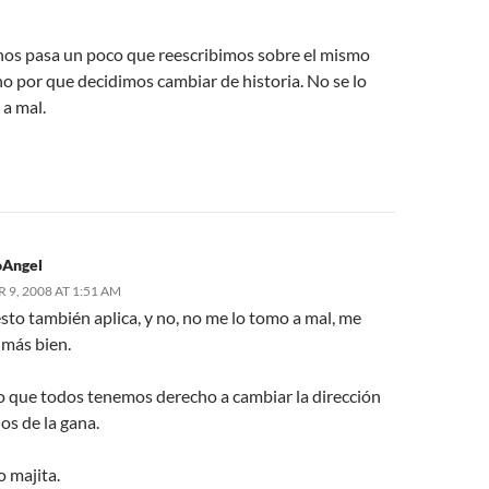
nos pasa un poco que reescribimos sobre el mismo
o por que decidimos cambiar de historia. No se lo
 a mal.
oAngel
9, 2008 AT 1:51 AM
sto también aplica, y no, no me lo tomo a mal, me
 más bien.
ro que todos tenemos derecho a cambiar la dirección
os de la gana.
 majita.