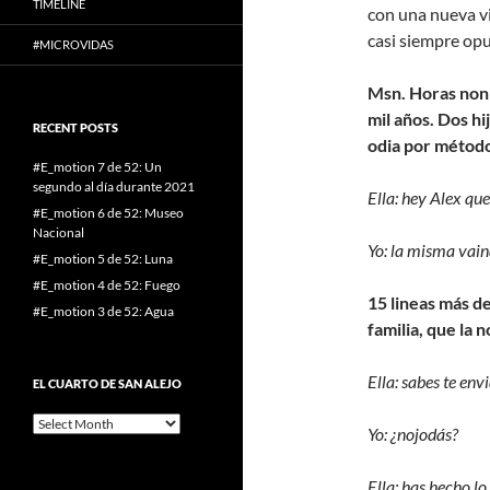
TIMELINE
con una nueva vi
casi siempre opue
#MICROVIDAS
Msn. Horas non 
mil años. Dos h
RECENT POSTS
odia por métod
#E_motion 7 de 52: Un
segundo al día durante 2021
Ella: hey Alex que
#E_motion 6 de 52: Museo
Nacional
Yo: la misma vain
#E_motion 5 de 52: Luna
#E_motion 4 de 52: Fuego
15 lineas más de
#E_motion 3 de 52: Agua
familia, que la n
Ella: sabes te envi
EL CUARTO DE SAN ALEJO
El
Yo: ¿nojodás?
cuarto
de
San
Ella: has hecho lo