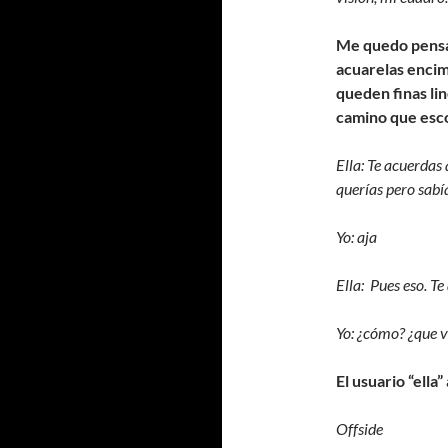
Me quedo pensa
acuarelas encim
queden finas li
camino que esco
Ella: Te acuerdas
querías pero sabí
Yo: aja
Ella: Pues eso. T
Yo: ¿cómo? ¿que v
El usuario “ell
Offside