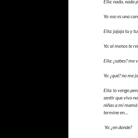
Ella: nada, nada 
Yo: eso es una can
Ella: jajaja tu y 
Yo: al menos te reí
Ella: ¿sabes? me v
Yo: ¿qué? no me jo
Ella: lo vengo pen
sentir que vivo no
niñas a mi mamá y
termine en…
Yo: ¿en donde?