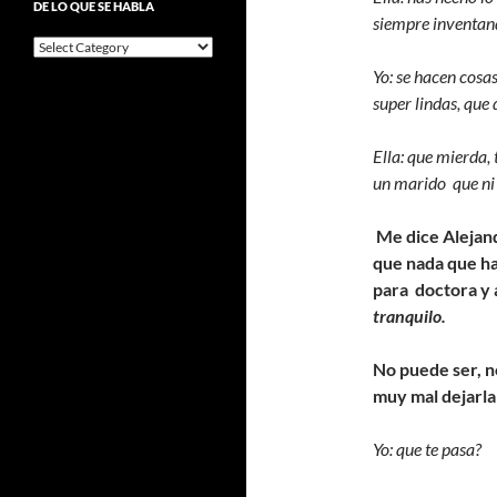
DE LO QUE SE HABLA
Alejo
siempre inventan
De
lo
Yo: se hacen cosas
que
super lindas, que d
se
habla
Ella: que mierda, 
un marido que ni 
Me dice Alejand
que nada que ha
para doctora y 
tranquilo.
No puede ser, no
muy mal dejarla
Yo: que te pasa?