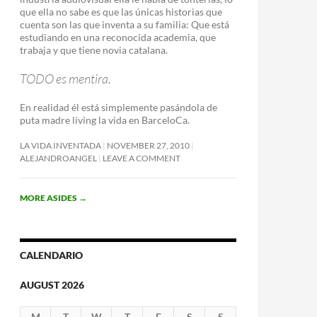
que ella no sabe es que las únicas historias que
cuenta son las que inventa a su familia: Que está
estudiando en una reconocida academia, que
trabaja y que tiene novia catalana.
TODO es mentira.
En realidad él está simplemente pasándola de
puta madre living la vida en BarceloCa.
LA VIDA INVENTADA
NOVEMBER 27, 2010
ALEJANDROANGEL
LEAVE A COMMENT
MORE ASIDES
→
CALENDARIO
AUGUST 2026
M
T
W
T
F
S
S