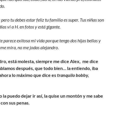
do.
 pero tu debes estar feliz tu familia es super. Tus niñas son
ías vi a H. en fotos y está gigante.
te parece exitosa mi vida porque tengo dos hijas bellas y
me mira, no me jodas alejandro.
ro, está molesta, siempre me dice Alex, me dice
blamos después, que todo bien… la entiendo, iba
ahora lo máximo que dice es
tranquilo bobby,
 la puedo dejar ir así, la quise un montón y me sabe
 con sus penas.