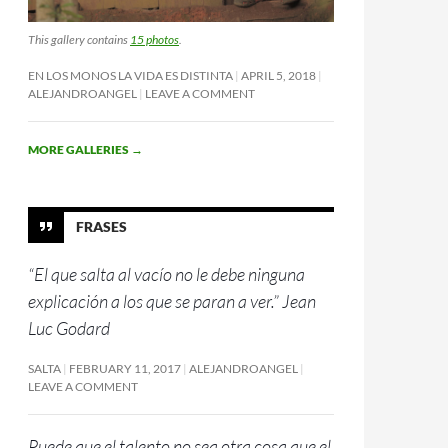
This gallery contains
15 photos
.
EN LOS MONOS LA VIDA ES DISTINTA
APRIL 5, 2018
ALEJANDROANGEL
LEAVE A COMMENT
MORE GALLERIES
→
FRASES
“El que salta al vacío no le debe ninguna
explicación a los que se paran a ver.” Jean
Luc Godard
SALTA
FEBRUARY 11, 2017
ALEJANDROANGEL
LEAVE A COMMENT
Puede que el talento no sea otra cosa que el