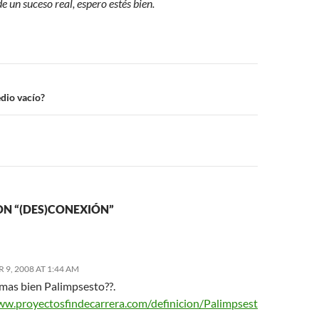
e un suceso real, espero estés bien.
n
dio vacío?
ON “(DES)CONEXIÓN”
9, 2008 AT 1:44 AM
 mas bien Palimpsesto??.
ww.proyectosfindecarrera.com/definicion/Palimpsest