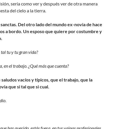
sión, sería como ver y después ver de otra manera
sta del cielo a la tierra.
sanctas. Del otro lado del mundo ex-novia de hace
ijos a bordo. Un esposo que quiere por costumbre y
o.
 tal tu y tu gran vida?
a, en el trabajo. ¿Qué más que cuenta?
 saludos vacíos y típicos, que el trabajo, que la
ovia que si tal que si cual.
dio.
 que has querido, estás fuera, en tus vainas profesionales