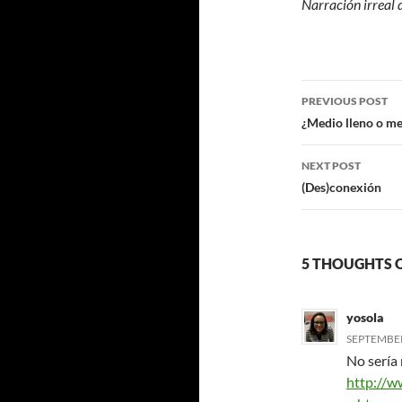
Narración irreal d
Post
PREVIOUS POST
navigatio
¿Medio lleno o me
NEXT POST
(Des)conexión
5 THOUGHTS 
yosola
SEPTEMBER 
No sería
http://w