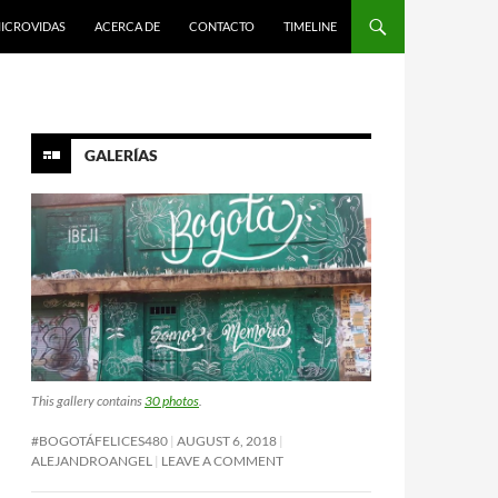
ICROVIDAS
ACERCA DE
CONTACTO
TIMELINE
GALERÍAS
This gallery contains
30 photos
.
#BOGOTÁFELICES480
AUGUST 6, 2018
ALEJANDROANGEL
LEAVE A COMMENT