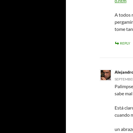
o.htm
A todos 
pergamin
tome tan
REPLY
Alejandr
SEPTEMBER 
Palimpse
sabe mal
Está cla
cuando n
un abrazo