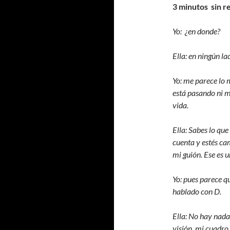
3 minutos sin r
Yo: ¿en donde?
Ella: en ningún la
Yo: me parece lo 
está pasando ni m
vida.
Ella: Sabes lo que
cuenta y estés ca
mi guión. Ese es u
Yo: pues parece qu
hablado con D.
Ella: No hay nada
visión, mi cuadro.