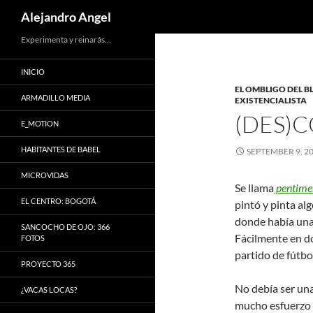
Search
Alejandro Angel
Skip
Experimenta y reinarás…
to
INICIO
content
EL OMBLIGO DEL 
ARMADILLO MEDIA
EXISTENCIALISTA
(DES)
E_MOTION
HABITANTES DE BABEL
SEPTEMBER 9, 2
MICROVIDAS
Se llama
pentime
EL CENTRO: BOGOTÁ
pintó y pinta al
donde había una 
SANCOCHO DE OJO: 366
Fácilmente en d
FOTOS
partido de fútbo
PROYECTO 365
No debía ser una
¿VACAS LOCAS?
mucho esfuerzo y