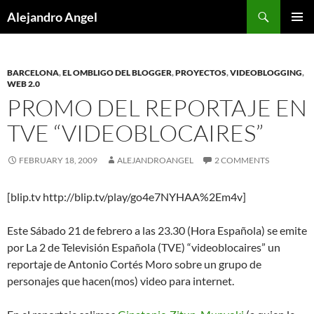
Skip
Search
Alejandro Angel
to
PRIMAR
content
MENU
BARCELONA
,
EL OMBLIGO DEL BLOGGER
,
PROYECTOS
,
VIDEOBLOGGING
,
WEB 2.0
PROMO DEL REPORTAJE EN
TVE “VIDEOBLOCAIRES”
FEBRUARY 18, 2009
ALEJANDROANGEL
2 COMMENTS
[blip.tv http://blip.tv/play/go4e7NYHAA%2Em4v]
Este Sábado 21 de febrero a las 23.30 (Hora Española) se emite
por La 2 de Televisión Española (TVE) “videoblocaires” un
reportaje de Antonio Cortés Moro sobre un grupo de
personajes que hacen(mos) video para internet.