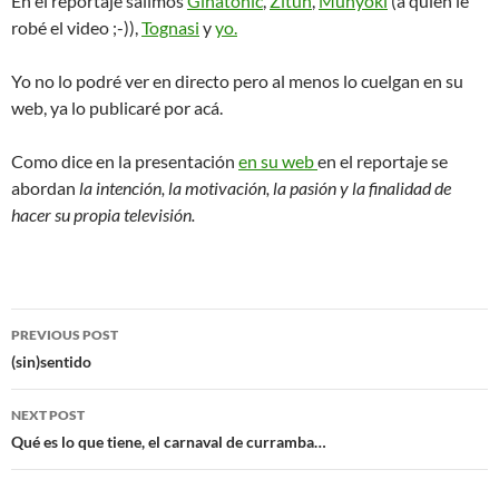
En el reportaje salimos
Ginatonic
,
Zitun
,
Munyoki
(a quien le
robé el video ;-)),
Tognasi
y
yo.
Yo no lo podré ver en directo pero al menos lo cuelgan en su
web, ya lo publicaré por acá.
Como dice en la presentación
en su web
en el reportaje se
abordan
la intención, la motivación, la pasión y la finalidad de
hacer su propia televisión.
Post
PREVIOUS POST
navigation
(sin)sentido
NEXT POST
Qué es lo que tiene, el carnaval de curramba…