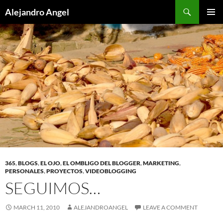
Skip
Search
Alejandro Angel
to
PRIMAR
content
MENU
365
,
BLOGS
,
EL OJO
,
EL OMBLIGO DEL BLOGGER
,
MARKETING
,
PERSONALES
,
PROYECTOS
,
VIDEOBLOGGING
SEGUIMOS…
MARCH 11, 2010
ALEJANDROANGEL
LEAVE A COMMENT