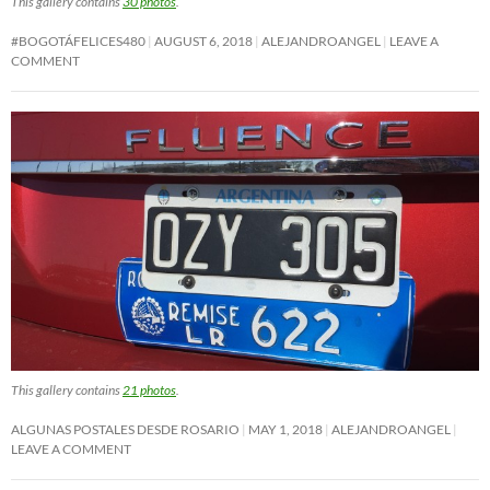
This gallery contains
30 photos
.
#BOGOTÁFELICES480
AUGUST 6, 2018
ALEJANDROANGEL
LEAVE A
COMMENT
This gallery contains
21 photos
.
ALGUNAS POSTALES DESDE ROSARIO
MAY 1, 2018
ALEJANDROANGEL
LEAVE A COMMENT