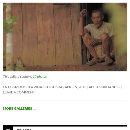
This gallery contains
15 photos
.
EN LOS MONOS LA VIDA ES DISTINTA
APRIL 5, 2018
ALEJANDROANGEL
LEAVE A COMMENT
MORE GALLERIES
→