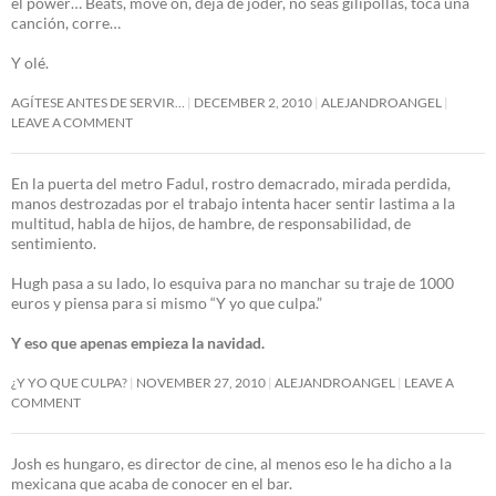
el power… Beats, move on, deja de joder, no seas gilipollas, toca una
canción, corre…
Y olé.
AGÍTESE ANTES DE SERVIR…
DECEMBER 2, 2010
ALEJANDROANGEL
LEAVE A COMMENT
En la puerta del metro Fadul, rostro demacrado, mirada perdida,
manos destrozadas por el trabajo intenta hacer sentir lastima a la
multitud, habla de hijos, de hambre, de responsabilidad, de
sentimiento.
Hugh pasa a su lado, lo esquiva para no manchar su traje de 1000
euros y piensa para si mismo “Y yo que culpa.”
Y eso que apenas empieza la navidad.
¿Y YO QUE CULPA?
NOVEMBER 27, 2010
ALEJANDROANGEL
LEAVE A
COMMENT
Josh es hungaro, es director de cine, al menos eso le ha dicho a la
mexicana que acaba de conocer en el bar.