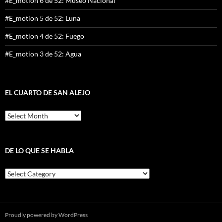
#E_motion 6 de 52: Museo Nacional
#E_motion 5 de 52: Luna
#E_motion 4 de 52: Fuego
#E_motion 3 de 52: Agua
EL CUARTO DE SAN ALEJO
El
cuarto
de
San
Alejo
DE LO QUE SE HABLA
De
lo
que
se
habla
Proudly powered by WordPress