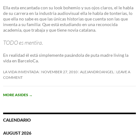
Ella esta encantada con su look bohemio y sus ojos claros, el le habla
de su carrera en la industria audiovisual ella le habla de tonterías, lo
que ella no sabe es que las únicas historias que cuenta son las que
inventa a su familia: Que está estudiando en una reconocida
academia, que trabaja y que tiene novia catalana.
TODO es mentira.
En realidad él está simplemente pasándola de puta madre living la
vida en BarceloCa.
LA VIDA INVENTADA
NOVEMBER 27, 2010
ALEJANDROANGEL
LEAVE A
COMMENT
MORE ASIDES
→
CALENDARIO
AUGUST 2026