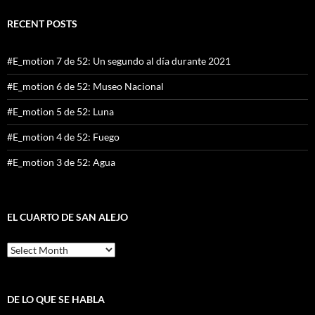
RECENT POSTS
#E_motion 7 de 52: Un segundo al día durante 2021
#E_motion 6 de 52: Museo Nacional
#E_motion 5 de 52: Luna
#E_motion 4 de 52: Fuego
#E_motion 3 de 52: Agua
EL CUARTO DE SAN ALEJO
El
cuarto
de
San
Alejo
DE LO QUE SE HABLA