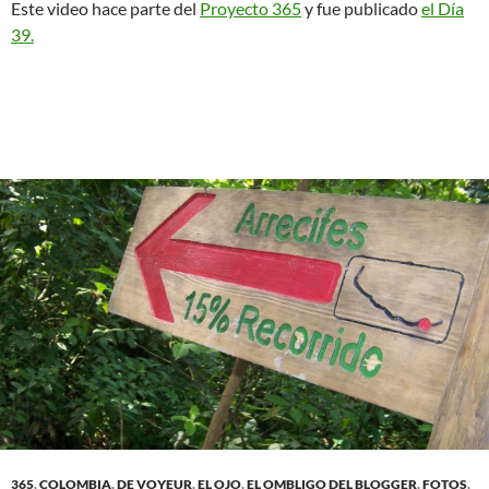
Este video hace parte del
Proyecto 365
y fue publicado
el Día
39.
365
,
COLOMBIA
,
DE VOYEUR
,
EL OJO
,
EL OMBLIGO DEL BLOGGER
,
FOTOS
,