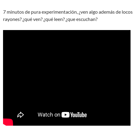
7 minutos de pura experimentación, ¿ven algo además de locos
rayones? ¿qué ven? ¿qué leen? ¿que escuchan?