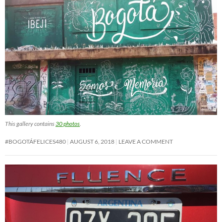
This gallery contains
30 photos
.
#BOGOTÁFELICES480
AUGUST 6, 2018
LEAVE A COMMENT