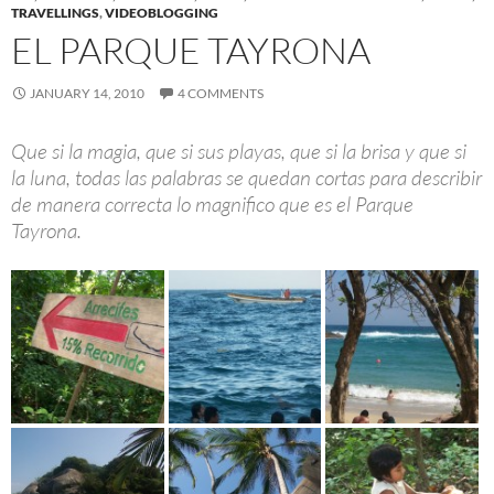
TRAVELLINGS
,
VIDEOBLOGGING
EL PARQUE TAYRONA
JANUARY 14, 2010
4 COMMENTS
Que si la magia, que si sus playas, que si la brisa y que si
la luna, todas las palabras se quedan cortas para describir
de manera correcta lo magnifico que es el Parque
Tayrona.