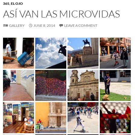
365
,
EL OJO
ASÍ VAN LAS MICROVIDAS
GALLERY
JUNE 8, 2014
LEAVE A COMMENT