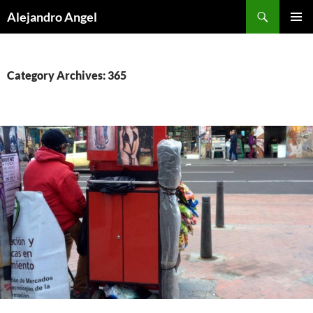
Skip
Search
Alejandro Angel
to
PRIMAR
content
MENU
Category Archives: 365