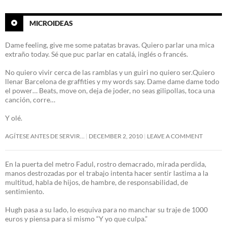
MICROIDEAS
Dame feeling, give me some patatas bravas. Quiero parlar una mica
extraño today. Sé que puc parlar en catalá, inglés o francés.
No quiero vivir cerca de las ramblas y un guiri no quiero ser.Quiero
llenar Barcelona de graffities y my words say. Dame dame dame todo
el power… Beats, move on, deja de joder, no seas gilipollas, toca una
canción, corre…
Y olé.
AGÍTESE ANTES DE SERVIR…
DECEMBER 2, 2010
LEAVE A COMMENT
En la puerta del metro Fadul, rostro demacrado, mirada perdida,
manos destrozadas por el trabajo intenta hacer sentir lastima a la
multitud, habla de hijos, de hambre, de responsabilidad, de
sentimiento.
Hugh pasa a su lado, lo esquiva para no manchar su traje de 1000
euros y piensa para si mismo “Y yo que culpa.”