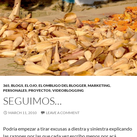
365
,
BLOGS
,
EL OJO
,
EL OMBLIGO DEL BLOGGER
,
MARKETING
,
PERSONALES
,
PROYECTOS
,
VIDEOBLOGGING
SEGUIMOS…
MARCH 11, 2010
LEAVE A COMMENT
Podría empezar a tirar excusas a diestra y siniestra explicando
las razones por las que cada vez escribo menos por acá.