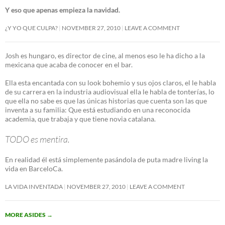
Y eso que apenas empieza la navidad.
¿Y YO QUE CULPA?
NOVEMBER 27, 2010
LEAVE A COMMENT
Josh es hungaro, es director de cine, al menos eso le ha dicho a la
mexicana que acaba de conocer en el bar.
Ella esta encantada con su look bohemio y sus ojos claros, el le habla
de su carrera en la industria audiovisual ella le habla de tonterías, lo
que ella no sabe es que las únicas historias que cuenta son las que
inventa a su familia: Que está estudiando en una reconocida
academia, que trabaja y que tiene novia catalana.
TODO es mentira.
En realidad él está simplemente pasándola de puta madre living la
vida en BarceloCa.
LA VIDA INVENTADA
NOVEMBER 27, 2010
LEAVE A COMMENT
MORE ASIDES
→