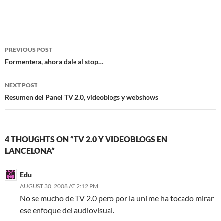
Post
PREVIOUS POST
navigation
Formentera, ahora dale al stop…
NEXT POST
Resumen del Panel TV 2.0, videoblogs y webshows
4 THOUGHTS ON “TV 2.0 Y VIDEOBLOGS EN
LANCELONA”
Edu
AUGUST 30, 2008 AT 2:12 PM
No se mucho de TV 2.0 pero por la uni me ha tocado mirar
ese enfoque del audiovisual.