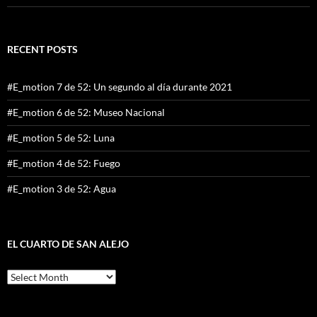
RECENT POSTS
#E_motion 7 de 52: Un segundo al día durante 2021
#E_motion 6 de 52: Museo Nacional
#E_motion 5 de 52: Luna
#E_motion 4 de 52: Fuego
#E_motion 3 de 52: Agua
EL CUARTO DE SAN ALEJO
El
cuarto
de
San