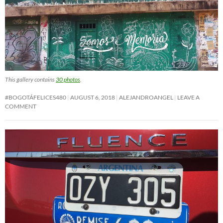
This gallery contains
30 photos
.
#BOGOTÁFELICES480
AUGUST 6, 2018
ALEJANDROANGEL
LEAVE A
COMMENT