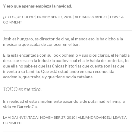
Y eso que apenas empieza la navidad.
¿Y YO QUE CULPA?
NOVEMBER 27, 2010
ALEJANDROANGEL
LEAVE A
COMMENT
Josh es hungaro, es director de cine, al menos eso le ha dicho a la
mexicana que acaba de conocer en el bar.
Ella esta encantada con su look bohemio y sus ojos claros, el le habla
de su carrera en la industria audiovisual ella le habla de tonterías, lo
que ella no sabe es que las únicas historias que cuenta son las que
inventa a su familia: Que está estudiando en una reconocida
academia, que trabaja y que tiene novia catalana.
TODO es mentira.
En realidad él está simplemente pasándola de puta madre living la
vida en BarceloCa.
LA VIDA INVENTADA
NOVEMBER 27, 2010
ALEJANDROANGEL
LEAVE A
COMMENT