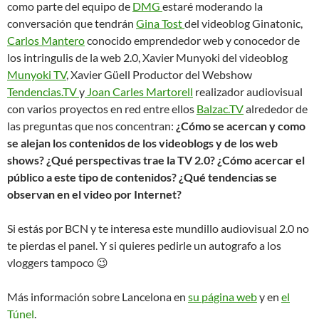
como parte del equipo de
DMG
estaré moderando la
conversación que tendrán
Gina Tost
del videoblog Ginatonic,
Carlos Mantero
conocido emprendedor web y conocedor de
los intringulis de la web 2.0, Xavier Munyoki del videoblog
Munyoki TV
, Xavier Güell Productor del Webshow
Tendencias.TV
y
Joan Carles Martorell
realizador audiovisual
con varios proyectos en red entre ellos
Balzac.TV
alrededor de
las preguntas que nos concentran:
¿Cómo se acercan y como
se alejan los contenidos de los videoblogs y de los web
shows? ¿Qué perspectivas trae la TV 2.0? ¿Cómo acercar el
público a este tipo de contenidos? ¿Qué tendencias se
observan en el video por Internet?
Si estás por BCN y te interesa este mundillo audiovisual 2.0 no
te pierdas el panel. Y si quieres pedirle un autografo a los
vloggers tampoco 😉
Más información sobre Lancelona en
su página web
y en
el
Túnel
.