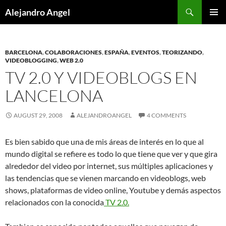
Skip
Search
Alejandro Angel
to
PRIMAR
content
MENU
BARCELONA
,
COLABORACIONES
,
ESPAÑA
,
EVENTOS
,
TEORIZANDO
,
VIDEOBLOGGING
,
WEB 2.0
TV 2.0 Y VIDEOBLOGS EN
LANCELONA
AUGUST 29, 2008
ALEJANDROANGEL
4 COMMENTS
Es bien sabido que una de mis áreas de interés en lo que al
mundo digital se refiere es todo lo que tiene que ver y que gira
alrededor del video por internet, sus múltiples aplicaciones y
las tendencias que se vienen marcando en videoblogs, web
shows, plataformas de video online, Youtube y demás aspectos
relacionados con la conocida
TV 2.0.