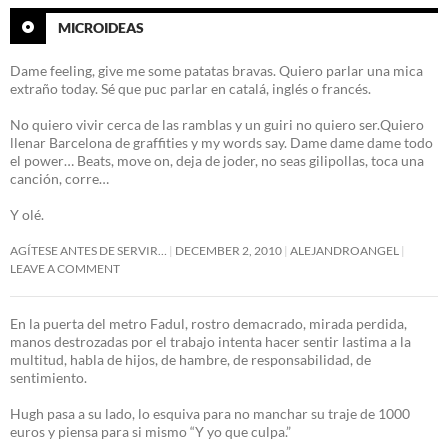
MICROIDEAS
Dame feeling, give me some patatas bravas. Quiero parlar una mica
extraño today. Sé que puc parlar en catalá, inglés o francés.
No quiero vivir cerca de las ramblas y un guiri no quiero ser.Quiero
llenar Barcelona de graffities y my words say. Dame dame dame todo
el power… Beats, move on, deja de joder, no seas gilipollas, toca una
canción, corre…
Y olé.
AGÍTESE ANTES DE SERVIR…
DECEMBER 2, 2010
ALEJANDROANGEL
LEAVE A COMMENT
En la puerta del metro Fadul, rostro demacrado, mirada perdida,
manos destrozadas por el trabajo intenta hacer sentir lastima a la
multitud, habla de hijos, de hambre, de responsabilidad, de
sentimiento.
Hugh pasa a su lado, lo esquiva para no manchar su traje de 1000
euros y piensa para si mismo “Y yo que culpa.”