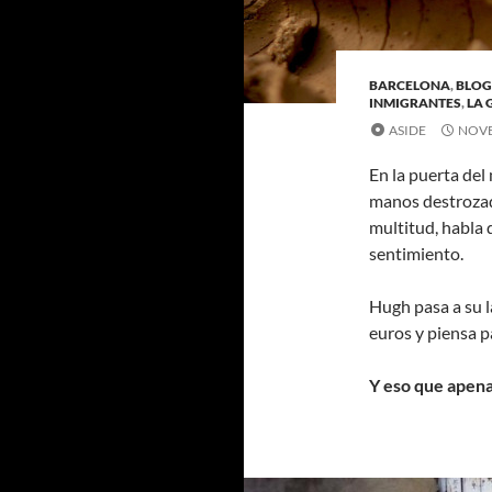
BARCELONA
,
BLOG
INMIGRANTES
,
LA 
ASIDE
NOVE
En la puerta del
manos destrozada
multitud, habla 
sentimiento.
Hugh pasa a su l
euros y piensa p
Y eso que apena