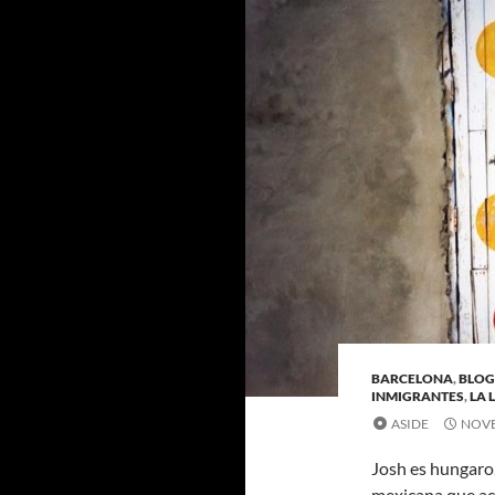
BARCELONA
,
BLOG
INMIGRANTES
,
LA 
ASIDE
NOVE
Josh es hungaro, 
mexicana que aca