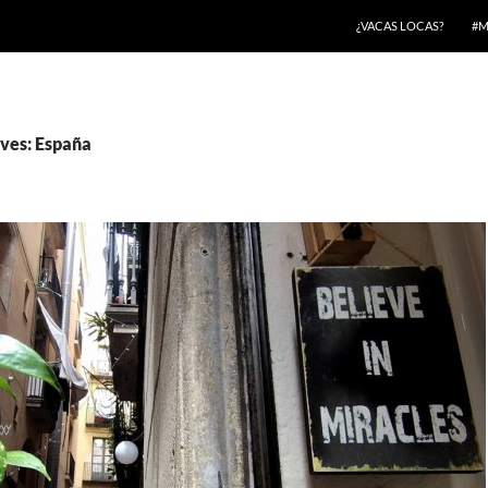
¿VACAS LOCAS?
#M
ves: España