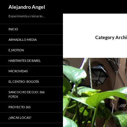
Search
Alejandro Angel
Skip
Experimenta y reinarás…
to
INICIO
content
Category Archi
ARMADILLO MEDIA
E_MOTION
HABITANTES DE BABEL
MICROVIDAS
EL CENTRO: BOGOTÁ
SANCOCHO DE OJO: 366
FOTOS
PROYECTO 365
¿VACAS LOCAS?