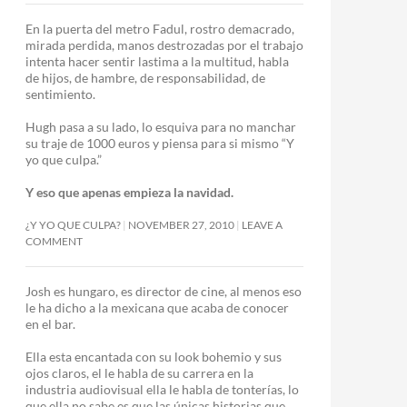
En la puerta del metro Fadul, rostro demacrado,
mirada perdida, manos destrozadas por el trabajo
intenta hacer sentir lastima a la multitud, habla
de hijos, de hambre, de responsabilidad, de
sentimiento.
Hugh pasa a su lado, lo esquiva para no manchar
su traje de 1000 euros y piensa para si mismo “Y
yo que culpa.”
Y eso que apenas empieza la navidad.
¿Y YO QUE CULPA?
NOVEMBER 27, 2010
LEAVE A
COMMENT
Josh es hungaro, es director de cine, al menos eso
le ha dicho a la mexicana que acaba de conocer
en el bar.
Ella esta encantada con su look bohemio y sus
ojos claros, el le habla de su carrera en la
industria audiovisual ella le habla de tonterías, lo
que ella no sabe es que las únicas historias que