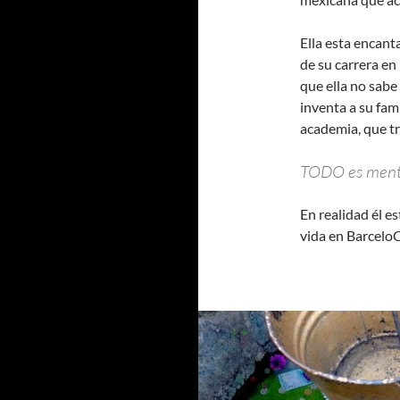
Ella esta encant
de su carrera en 
que ella no sabe
inventa a su fam
academia, que tr
TODO es menti
En realidad él e
vida en BarceloC