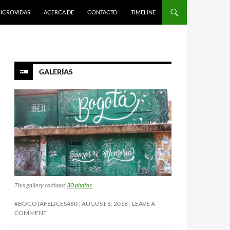
ICROVIDAS
ACERCA DE
CONTACTO
TIMELINE
GALERÍAS
This gallery contains
30 photos
.
#BOGOTÁFELICES480
AUGUST 6, 2018
LEAVE A
COMMENT