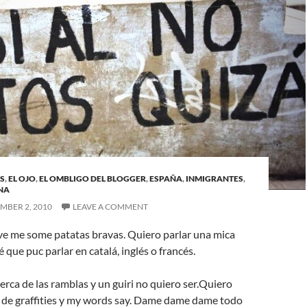
S
,
EL OJO
,
EL OMBLIGO DEL BLOGGER
,
ESPAÑA
,
INMIGRANTES
,
NA
MBER 2, 2010
LEAVE A COMMENT
ve me some patatas bravas. Quiero parlar una mica
 que puc parlar en catalá, inglés o francés.
cerca de las ramblas y un guiri no quiero ser.Quiero
a de graffities y my words say. Dame dame dame todo