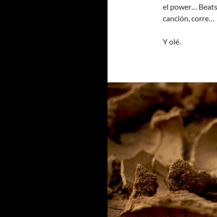
el power… Beats,
canción, corre…
Y olé.