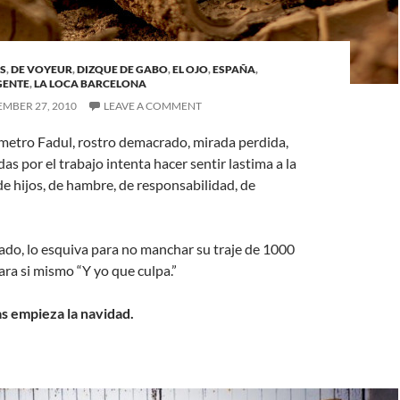
S
,
DE VOYEUR
,
DIZQUE DE GABO
,
EL OJO
,
ESPAÑA
,
GENTE
,
LA LOCA BARCELONA
MBER 27, 2010
LEAVE A COMMENT
 metro Fadul, rostro demacrado, mirada perdida,
s por el trabajo intenta hacer sentir lastima a la
de hijos, de hambre, de responsabilidad, de
ado, lo esquiva para no manchar su traje de 1000
ara si mismo “Y yo que culpa.”
s empieza la navidad.