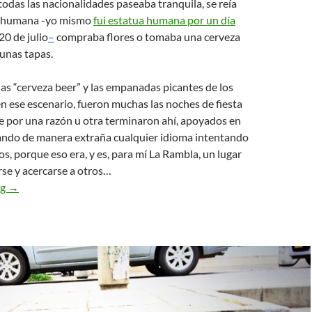
odas las nacionalidades paseaba tranquila, se reía
a humana -yo mismo
fui estatua humana por un día
20 de julio
–
compraba flores o tomaba una cerveza
unas tapas.
s “cerveza beer” y las empanadas picantes de los
n ese escenario, fueron muchas las noches de fiesta
e por una razón u otra terminaron ahí, apoyados en
ando de manera extraña cualquier idioma intentando
os, porque eso era, y es, para mí La Rambla, un lugar
se y acercarse a otros…
#BarcelonaTeEstimo
ng
→