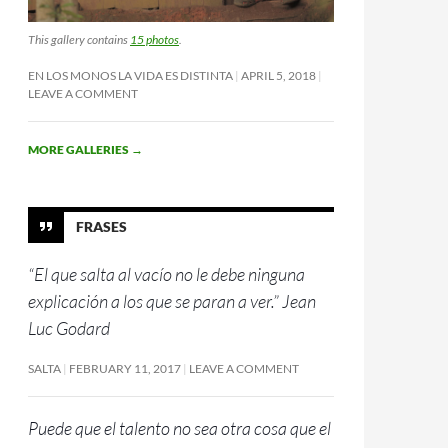
This gallery contains
15 photos
.
EN LOS MONOS LA VIDA ES DISTINTA
APRIL 5, 2018
LEAVE A COMMENT
MORE GALLERIES
→
FRASES
“El que salta al vacío no le debe ninguna
explicación a los que se paran a ver.” Jean
Luc Godard
SALTA
FEBRUARY 11, 2017
LEAVE A COMMENT
Puede que el talento no sea otra cosa que el