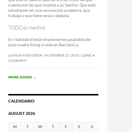
cuenta son las que inventa a su familia: Que está
estudiando en una reconocida academia, que
trabaja y que tiene novia catalana.
TODO es mentira.
En realidad él está simplemente pasándola de
puta madre living la vida en BarceloCa.
LA VIDA INVENTADA
NOVEMBER 27, 2010
LEAVE A
COMMENT
MORE ASIDES
→
CALENDARIO
AUGUST 2026
M
T
W
T
F
S
S