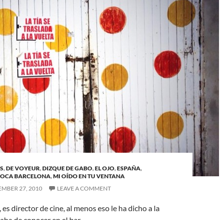
S
,
DE VOYEUR
,
DIZQUE DE GABO
,
EL OJO
,
ESPAÑA
,
LOCA BARCELONA
,
MI OÍDO EN TU VENTANA
MBER 27, 2010
LEAVE A COMMENT
es director de cine, al menos eso le ha dicho a la
ba de conocer en el bar.