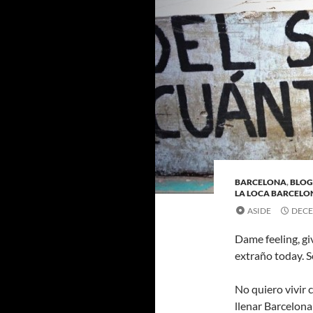
BARCELONA
,
BLOG
LA LOCA BARCELO
ASIDE
DECE
Dame feeling, gi
extraño today. Sé
No quiero vivir 
llenar Barcelon