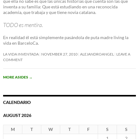
que ella no sabe es que las únicas historias que cuenta son las que
inventa a su familia: Que está estudiando en una reconocida
academia, que trabaja y que tiene novia catalana.
TODO es mentira.
En realidad él está simplemente pasándola de puta madre living la
vida en BarceloCa.
LA VIDA INVENTADA
NOVEMBER 27, 2010
ALEJANDROANGEL
LEAVE A
COMMENT
MORE ASIDES
→
CALENDARIO
AUGUST 2026
M
T
W
T
F
S
S
1
2