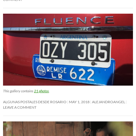
This gallery contains
21 photos
.
ALGUNAS POSTALES DESDE ROSARIO
MAY 1, 2018
ALEJANDROANGEL
LEAVE A COMMENT