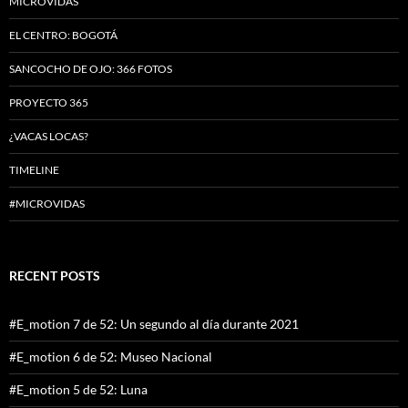
MICROVIDAS
EL CENTRO: BOGOTÁ
SANCOCHO DE OJO: 366 FOTOS
PROYECTO 365
¿VACAS LOCAS?
TIMELINE
#MICROVIDAS
RECENT POSTS
#E_motion 7 de 52: Un segundo al día durante 2021
#E_motion 6 de 52: Museo Nacional
#E_motion 5 de 52: Luna