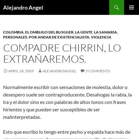
Skip
Search
Alejandro Angel
to
PRIMAR
content
MENU
COLOMBIA
,
EL OMBLIGO DEL BLOGGER
,
LA GENTE
,
LA SAMARIA
,
PERSONALES
,
POR ANDAR DE EXISTENCIALISTA
,
VIOLENCIA
COMPADRE CHIRRIN, LO
EXTRAÑAREMOS.
APRIL 18, 2009
ALEJANDROANGEL
5 COMMENTS
Normalmente escribir con sensaciones de molestia, dolor o
desespero suele ser contraproducente. Desahogas la rabia, la
ira y el dolor sino es con palabras de altos tonos con frases
hirientes y que pueden ser susceptibles de ser
malinterpretadas.
Esto que escribo lo tengo entre pecho y espalda hace más de