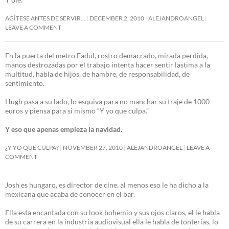
AGÍTESE ANTES DE SERVIR…
DECEMBER 2, 2010
ALEJANDROANGEL
LEAVE A COMMENT
En la puerta del metro Fadul, rostro demacrado, mirada perdida,
manos destrozadas por el trabajo intenta hacer sentir lastima a la
multitud, habla de hijos, de hambre, de responsabilidad, de
sentimiento.
Hugh pasa a su lado, lo esquiva para no manchar su traje de 1000
euros y piensa para si mismo “Y yo que culpa.”
Y eso que apenas empieza la navidad.
¿Y YO QUE CULPA?
NOVEMBER 27, 2010
ALEJANDROANGEL
LEAVE A
COMMENT
Josh es hungaro, es director de cine, al menos eso le ha dicho a la
mexicana que acaba de conocer en el bar.
Ella esta encantada con su look bohemio y sus ojos claros, el le habla
de su carrera en la industria audiovisual ella le habla de tonterías, lo