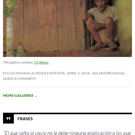
This gallery contains
15 photos
.
EN LOS MONOS LA VIDA ES DISTINTA
APRIL 5, 2018
ALEJANDROANGEL
LEAVE A COMMENT
MORE GALLERIES
→
FRASES
“El que salta al vacío no le debe ninguna explicación a los que